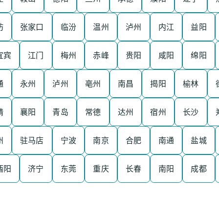
坊
张家口
临汾
温州
泸州
内江
益阳
宜宾
江门
梅州
赤峰
贵阳
咸阳
绵阳
通
永州
泸州
亳州
南昌
揭阳
榆林
靖
襄阳
青岛
常德
达州
宿州
长沙
州
驻马店
宁波
南京
合肥
南通
盐城
酉阳
济宁
东莞
重庆
长春
南阳
成都