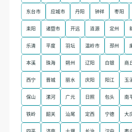
东台市
应城市
丹阳
钟祥
枣阳
耒阳
诸暨市
开远
涟源
定州
乐清
平度
羽坛
温岭市
邳州
本溪
珠海
朔州
辽阳
白银
商
西宁
晋城
丽水
庆阳
阳江
玉
保山
漯河
广元
日照
包头
南
铁岭
韶关
汕尾
定西
宁德
大
四平
济南
十堰
长治
汉中
枣