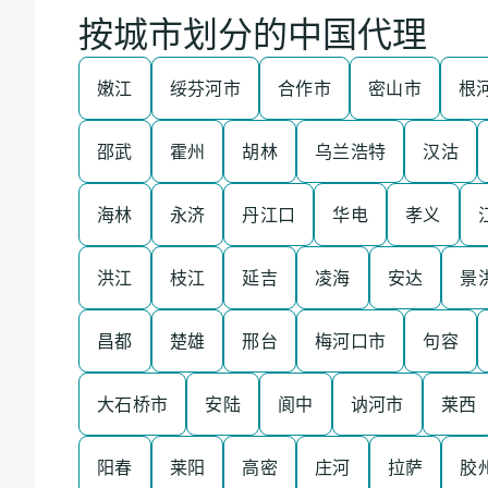
按城市划分的中国代理
嫩江
绥芬河市
合作市
密山市
根
邵武
霍州
胡林
乌兰浩特
汉沽
海林
永济
丹江口
华电
孝义
洪江
枝江
延吉
凌海
安达
景
昌都
楚雄
邢台
梅河口市
句容
大石桥市
安陆
阆中
讷河市
莱西
阳春
莱阳
高密
庄河
拉萨
胶