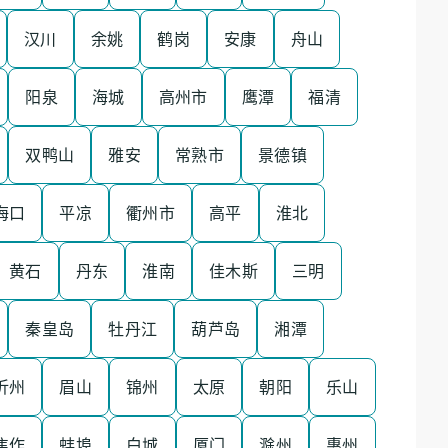
汉川
余姚
鹤岗
安康
舟山
阳泉
海城
高州市
鹰潭
福清
双鸭山
雅安
常熟市
景德镇
海口
平凉
衢州市
高平
淮北
黄石
丹东
淮南
佳木斯
三明
秦皇岛
牡丹江
葫芦岛
湘潭
忻州
眉山
锦州
太原
朝阳
乐山
焦作
蚌埠
白城
厦门
滁州
惠州