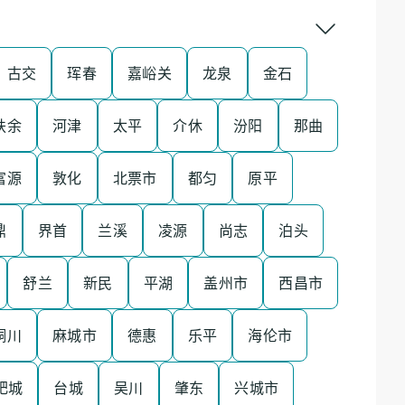
古交
珲春
嘉峪关
龙泉
金石
扶余
河津
太平
介休
汾阳
那曲
富源
敦化
北票市
都匀
原平
鼎
界首
兰溪
凌源
尚志
泊头
舒兰
新民
平湖
盖州市
西昌市
铜川
麻城市
德惠
乐平
海伦市
肥城
台城
吴川
肇东
兴城市