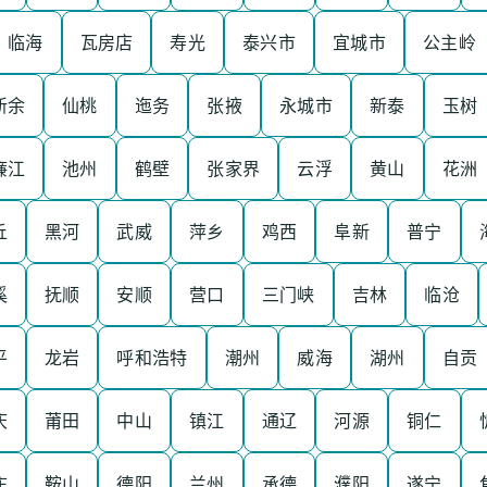
临海
瓦房店
寿光
泰兴市
宜城市
公主岭
新余
仙桃
迤务
张掖
永城市
新泰
玉树
廉江
池州
鹤壁
张家界
云浮
黄山
花洲
丘
黑河
武威
萍乡
鸡西
阜新
普宁
溪
抚顺
安顺
营口
三门峡
吉林
临沧
平
龙岩
呼和浩特
潮州
威海
湖州
自贡
庆
莆田
中山
镇江
通辽
河源
铜仁
庄
鞍山
德阳
兰州
承德
濮阳
遂宁