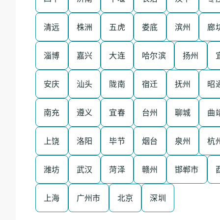
清远
株洲
五虎
娄底
滨州
廊
淄博
嘉兴
大连
哈尔滨
扬州
安庆
汕头
陇南
宿迁
抚州
昭
南充
遵义
宜春
台州
聊城
曲
上饶
洛阳
毕节
烟台
泉州
杭
潍坊
武汉
菏泽
赣州
邯郸市
上海
广州市
北京
深圳