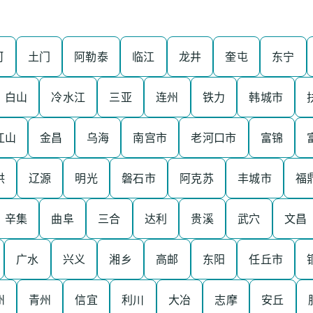
河
土门
阿勒泰
临江
龙井
奎屯
东宁
白山
冷水江
三亚
连州
铁力
韩城市
江山
金昌
乌海
南宫市
老河口市
富锦
洪
辽源
明光
磐石市
阿克苏
丰城市
福
辛集
曲阜
三合
达利
贵溪
武穴
文昌
广水
兴义
湘乡
高邮
东阳
任丘市
州
青州
信宜
利川
大冶
志摩
安丘