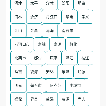
河津
太平
介休
汾阳
那曲
海林
永济
丹江口
华电
孝义
江山
金昌
乌海
南宫市
老河口市
富锦
富源
敦化
北票市
都匀
原平
洪江
枝江
延吉
凌海
安达
景洪
辽源
明光
磐石市
阿克苏
丰城市
福鼎
界首
兰溪
凌源
尚志