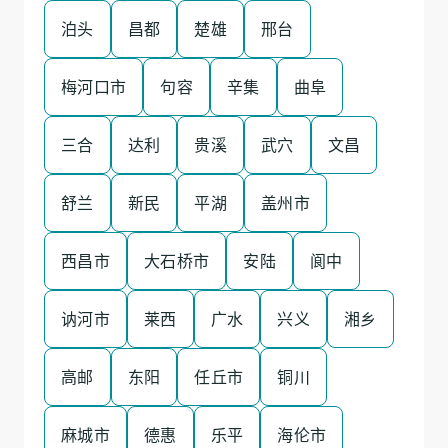
泊头
昌都
楚雄
邢台
梅河口市
句容
辛集
曲阜
三合
达利
贵溪
武穴
文昌
舒兰
新民
平湖
盖州市
西昌市
大石桥市
安陆
阆中
讷河市
莱西
广水
兴义
湘乡
高邮
东阳
任丘市
铜川
麻城市
德惠
乐平
海伦市