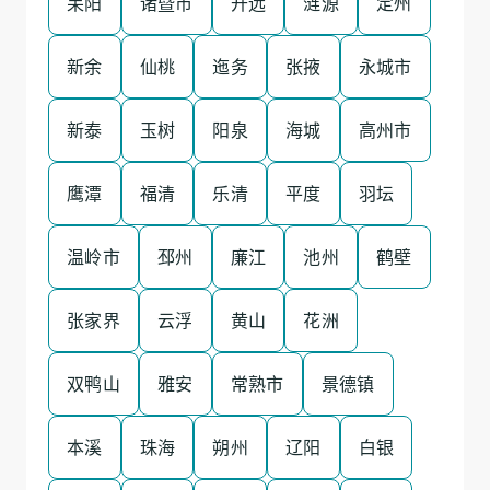
耒阳
诸暨市
开远
涟源
定州
新余
仙桃
迤务
张掖
永城市
新泰
玉树
阳泉
海城
高州市
鹰潭
福清
乐清
平度
羽坛
温岭市
邳州
廉江
池州
鹤壁
张家界
云浮
黄山
花洲
双鸭山
雅安
常熟市
景德镇
本溪
珠海
朔州
辽阳
白银