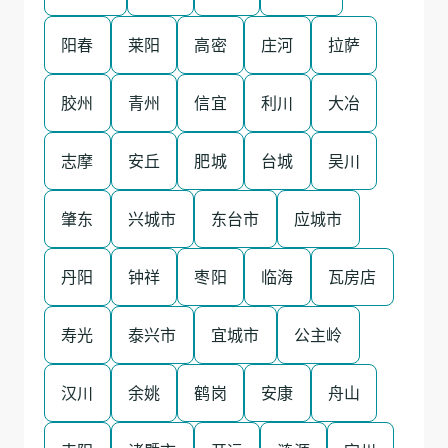
阳春
莱阳
高密
庄河
拉萨
胶州
青州
信宜
利川
大冶
志摩
安丘
肥城
台城
吴川
肇东
兴城市
东台市
应城市
丹阳
钟祥
枣阳
临海
瓦房店
寿光
泰兴市
宜城市
公主岭
汉川
余姚
鹤岗
安康
舟山