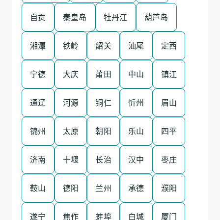
自贡
秦皇岛
牡丹江
葫芦岛
湘潭
铁岭
韶关
汕尾
定西
宁德
大庆
莆田
中山
镇江
通辽
河源
铜仁
忻州
眉山
锦州
太原
朝阳
乐山
四平
济南
十堰
长治
汉中
枣庄
鞍山
德阳
兰州
承德
濮阳
遂宁
焦作
蚌埠
白城
厦门