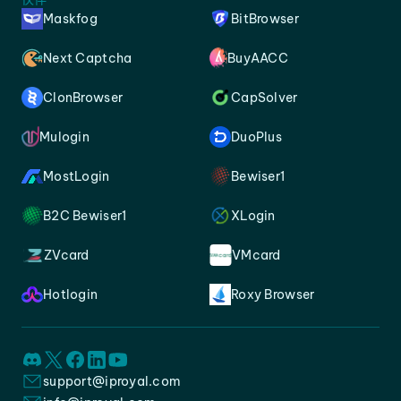
Maskfog
BitBrowser
Next Captcha
BuyAACC
ClonBrowser
CapSolver
Mulogin
DuoPlus
MostLogin
Bewiser1
B2C Bewiser1
XLogin
ZVcard
VMcard
Hotlogin
Roxy Browser
support@iproyal.com