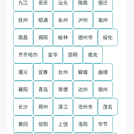
九江
安庆
汕头
陇南
宿迁
抚州
昭通
永州
泸州
亳州
南昌
揭阳
榆林
德州市
绥化
齐齐哈尔
金华
昆明
南充
遵义
宜春
台州
聊城
曲靖
襄阳
青岛
常德
达州
宿州
长沙
郑州
湛江
沧州市
茂名
黄冈
信阳
上饶
洛阳
毕节