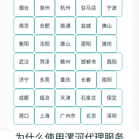
烟台
泉州
杭州
驻马店
宁波
南京
合肥
南通
盐城
佛山
衡阳
沈阳
唐山
邵阳
潍坊
武汉
菏泽
赣州
邯郸市
酉阳
济宁
东莞
重庆
长春
南阳
成都
临沧
天津
石家庄
保定
周口
上海
广州市
北京
深圳
为什么使用漯河代理服务