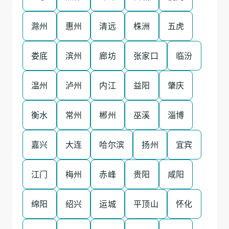
滁州
惠州
清远
株洲
五虎
娄底
滨州
廊坊
张家口
临汾
温州
泸州
内江
益阳
肇庆
衡水
常州
郴州
巫溪
淄博
嘉兴
大连
哈尔滨
扬州
宜宾
江门
梅州
赤峰
贵阳
咸阳
绵阳
绍兴
运城
平顶山
怀化