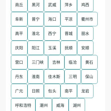
商丘
黑河
武威
萍乡
鸡西
阜新
普宁
海口
平凉
衢州市
高平
淮北
西宁
晋城
丽水
庆阳
阳江
玉溪
抚顺
安顺
营口
三门峡
吉林
临沧
黄石
丹东
淮南
佳木斯
三明
保山
广元
日照
包头
南平
龙岩
呼和浩特
潮州
威海
湖州