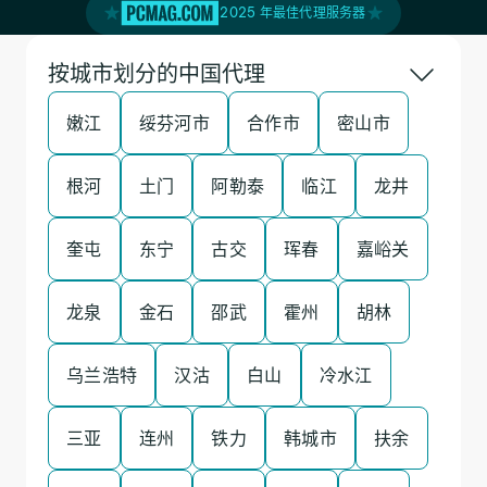
2025 年最佳代理服务器
按城市划分的中国代理
嫩江
绥芬河市
合作市
密山市
根河
土门
阿勒泰
临江
龙井
奎屯
东宁
古交
珲春
嘉峪关
龙泉
金石
邵武
霍州
胡林
乌兰浩特
汉沽
白山
冷水江
三亚
连州
铁力
韩城市
扶余