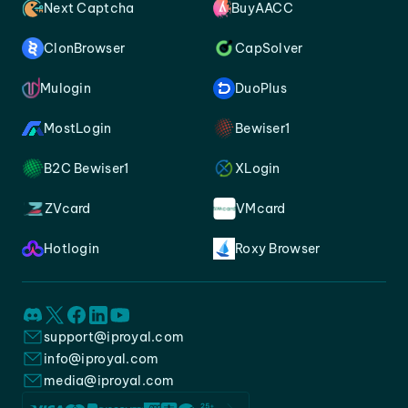
Next Captcha
BuyAACC
ClonBrowser
CapSolver
Mulogin
DuoPlus
MostLogin
Bewiser1
B2C Bewiser1
XLogin
ZVcard
VMcard
Hotlogin
Roxy Browser
support@iproyal.com
info@iproyal.com
media@iproyal.com