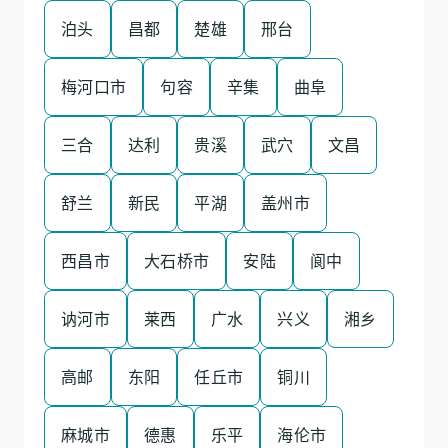
泊头
昌都
楚雄
邢台
梅河口市
句容
辛集
曲阜
三合
达利
贵溪
武穴
文昌
舒兰
新民
平湖
盖州市
西昌市
大石桥市
安陆
阆中
讷河市
莱西
广水
兴义
湘乡
高邮
东阳
任丘市
铜川
麻城市
德惠
乐平
海伦市