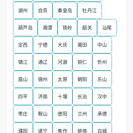
湖州
自贡
秦皇岛
牡丹江
葫芦岛
湘潭
铁岭
韶关
汕尾
定西
宁德
大庆
莆田
中山
镇江
通辽
河源
铜仁
忻州
眉山
锦州
太原
朝阳
乐山
四平
济南
十堰
长治
汉中
枣庄
鞍山
德阳
兰州
承德
濮阳
遂宁
焦作
蚌埠
白城