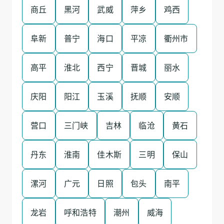
商丘
黑河
武威
萍乡
鸡西
阜新
普宁
海口
平凉
衢州市
高平
淮北
西宁
晋城
丽水
庆阳
阳江
玉溪
抚顺
安顺
营口
三门峡
吉林
临沧
黄石
丹东
淮南
佳木斯
三明
保山
漯河
广元
日照
包头
南平
龙岩
呼和浩特
潮州
威海