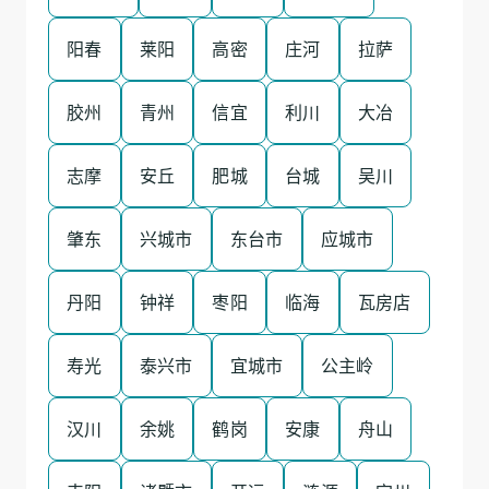
阳春
莱阳
高密
庄河
拉萨
胶州
青州
信宜
利川
大冶
志摩
安丘
肥城
台城
吴川
肇东
兴城市
东台市
应城市
丹阳
钟祥
枣阳
临海
瓦房店
寿光
泰兴市
宜城市
公主岭
汉川
余姚
鹤岗
安康
舟山