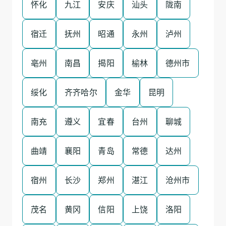
怀化
九江
安庆
汕头
陇南
宿迁
抚州
昭通
永州
泸州
亳州
南昌
揭阳
榆林
德州市
绥化
齐齐哈尔
金华
昆明
南充
遵义
宜春
台州
聊城
曲靖
襄阳
青岛
常德
达州
宿州
长沙
郑州
湛江
沧州市
茂名
黄冈
信阳
上饶
洛阳