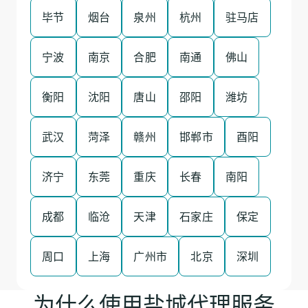
毕节
烟台
泉州
杭州
驻马店
宁波
南京
合肥
南通
佛山
衡阳
沈阳
唐山
邵阳
潍坊
武汉
菏泽
赣州
邯郸市
酉阳
济宁
东莞
重庆
长春
南阳
成都
临沧
天津
石家庄
保定
周口
上海
广州市
北京
深圳
为什么使用盐城代理服务