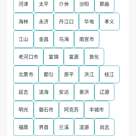
河津
太平
介休
汾阳
那曲
海林
永济
丹江口
华电
孝义
江山
金昌
乌海
南宫市
老河口市
富锦
富源
敦化
北票市
都匀
原平
洪江
枝江
延吉
凌海
安达
景洪
辽源
明光
磐石市
阿克苏
丰城市
福鼎
界首
兰溪
凌源
尚志