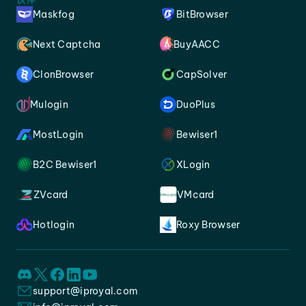
Maskfog
BitBrowser
Next Captcha
BuyAACC
ClonBrowser
CapSolver
Mulogin
DuoPlus
MostLogin
Bewiser1
B2C Bewiser1
XLogin
ZVcard
VMcard
Hotlogin
Roxy Browser
support@iproyal.com