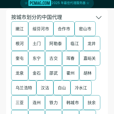
2025 年最佳代理服务器
按城市划分的中国代理
嫩江
绥芬河市
合作市
密山市
根河
土门
阿勒泰
临江
龙井
奎屯
东宁
古交
珲春
嘉峪关
龙泉
金石
邵武
霍州
胡林
乌兰浩特
汉沽
白山
冷水江
三亚
连州
铁力
韩城市
扶余