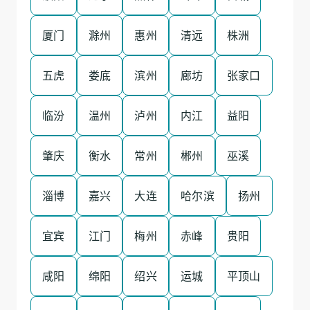
厦门
滁州
惠州
清远
株洲
五虎
娄底
滨州
廊坊
张家口
临汾
温州
泸州
内江
益阳
肇庆
衡水
常州
郴州
巫溪
淄博
嘉兴
大连
哈尔滨
扬州
宜宾
江门
梅州
赤峰
贵阳
咸阳
绵阳
绍兴
运城
平顶山