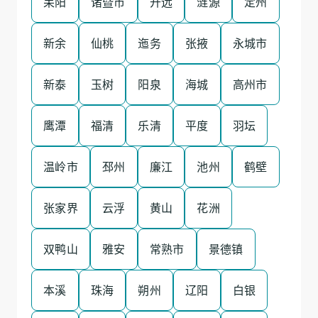
耒阳
诸暨市
开远
涟源
定州
新余
仙桃
迤务
张掖
永城市
新泰
玉树
阳泉
海城
高州市
鹰潭
福清
乐清
平度
羽坛
温岭市
邳州
廉江
池州
鹤壁
张家界
云浮
黄山
花洲
双鸭山
雅安
常熟市
景德镇
本溪
珠海
朔州
辽阳
白银