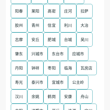
阳春
莱阳
高密
庄河
拉萨
胶州
青州
信宜
利川
大冶
志摩
安丘
肥城
台城
吴川
肇东
兴城市
东台市
应城市
丹阳
钟祥
枣阳
临海
瓦房店
寿光
泰兴市
宜城市
公主岭
汉川
余姚
鹤岗
安康
舟山