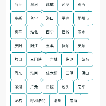
商丘
黑河
武威
萍乡
鸡西
阜新
普宁
海口
平凉
衢州市
高平
淮北
西宁
晋城
丽水
庆阳
阳江
玉溪
抚顺
安顺
营口
三门峡
吉林
临沧
黄石
丹东
淮南
佳木斯
三明
保山
漯河
广元
日照
包头
南平
龙岩
呼和浩特
潮州
威海