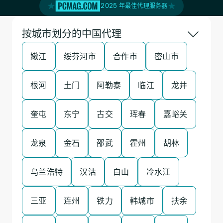
2025 年最佳代理服务器
按城市划分的中国代理
嫩江
绥芬河市
合作市
密山市
根河
土门
阿勒泰
临江
龙井
奎屯
东宁
古交
珲春
嘉峪关
龙泉
金石
邵武
霍州
胡林
乌兰浩特
汉沽
白山
冷水江
三亚
连州
铁力
韩城市
扶余