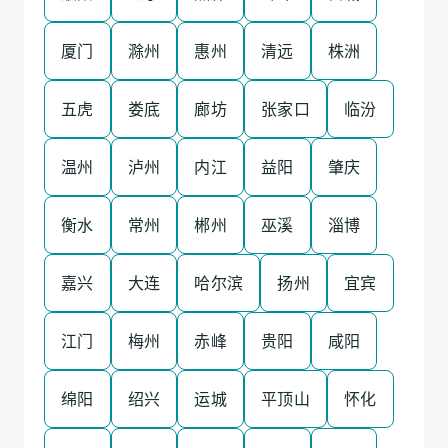
厦门
滁州
惠州
清远
株洲
五虎
娄底
廊坊
张家口
临汾
温州
泸州
内江
益阳
肇庆
衡水
常州
郴州
巫溪
淄博
嘉兴
大连
哈尔滨
扬州
宜宾
江门
梅州
赤峰
贵阳
咸阳
绵阳
绍兴
运城
平顶山
怀化