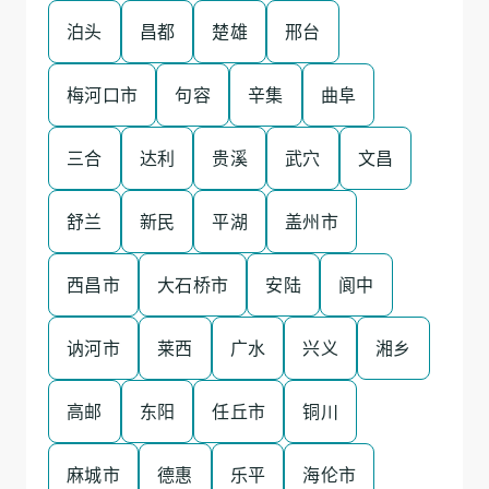
泊头
昌都
楚雄
邢台
梅河口市
句容
辛集
曲阜
三合
达利
贵溪
武穴
文昌
舒兰
新民
平湖
盖州市
西昌市
大石桥市
安陆
阆中
讷河市
莱西
广水
兴义
湘乡
高邮
东阳
任丘市
铜川
麻城市
德惠
乐平
海伦市