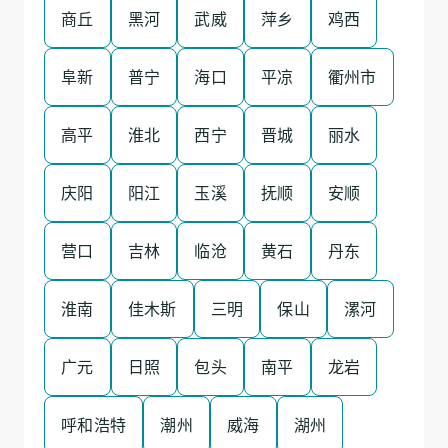
商丘
黑河
武威
萍乡
鸡西
阜新
普宁
海口
平凉
衢州市
高平
淮北
西宁
晋城
丽水
庆阳
阳江
玉溪
抚顺
安顺
营口
吉林
临沧
黄石
丹东
淮南
佳木斯
三明
保山
漯河
广元
日照
包头
南平
龙岩
呼和浩特
潮州
威海
湖州