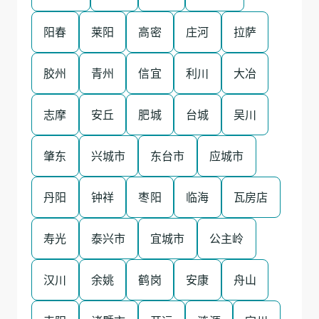
阳春
莱阳
高密
庄河
拉萨
胶州
青州
信宜
利川
大冶
志摩
安丘
肥城
台城
吴川
肇东
兴城市
东台市
应城市
丹阳
钟祥
枣阳
临海
瓦房店
寿光
泰兴市
宜城市
公主岭
汉川
余姚
鹤岗
安康
舟山