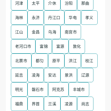
河津
太平
介休
汾阳
那曲
海林
永济
丹江口
华电
孝义
江山
金昌
乌海
南宫市
老河口市
富锦
富源
敦化
北票市
都匀
原平
洪江
枝江
延吉
凌海
安达
景洪
辽源
明光
磐石市
阿克苏
丰城市
福鼎
界首
兰溪
凌源
尚志