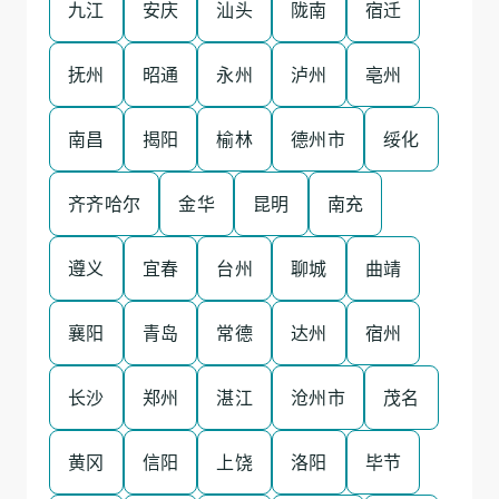
九江
安庆
汕头
陇南
宿迁
抚州
昭通
永州
泸州
亳州
南昌
揭阳
榆林
德州市
绥化
齐齐哈尔
金华
昆明
南充
遵义
宜春
台州
聊城
曲靖
襄阳
青岛
常德
达州
宿州
长沙
郑州
湛江
沧州市
茂名
黄冈
信阳
上饶
洛阳
毕节