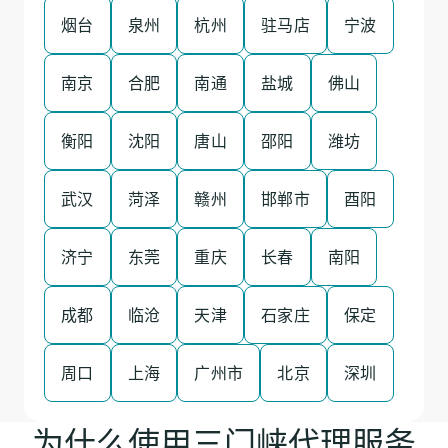
烟台
泉州
杭州
驻马店
宁波
南京
合肥
南通
盐城
佛山
衡阳
沈阳
唐山
邵阳
潍坊
武汉
菏泽
赣州
邯郸市
酉阳
济宁
东莞
重庆
长春
南阳
成都
临沧
天津
石家庄
保定
周口
上海
广州市
北京
深圳
为什么使用三门峡代理服务