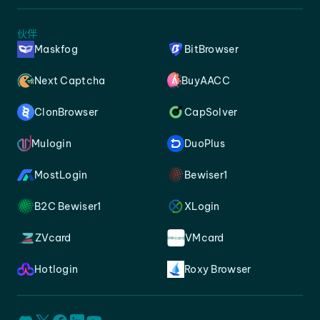
伙伴
Maskfog
BitBrowser
Next Captcha
BuyAACC
ClonBrowser
CapSolver
Mulogin
DuoPlus
MostLogin
Bewiser1
B2C Bewiser1
XLogin
ZVcard
VMcard
Hotlogin
Roxy Browser