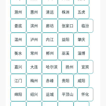
滁州
惠州
清远
株洲
五虎
娄底
滨州
廊坊
张家口
临汾
温州
泸州
内江
益阳
肇庆
衡水
常州
郴州
巫溪
淄博
嘉兴
大连
哈尔滨
扬州
宜宾
江门
梅州
赤峰
贵阳
咸阳
绵阳
绍兴
运城
平顶山
怀化