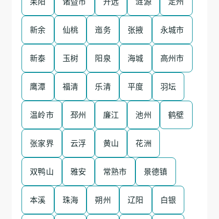
耒阳
诸暨市
开远
涟源
定州
新余
仙桃
迤务
张掖
永城市
新泰
玉树
阳泉
海城
高州市
鹰潭
福清
乐清
平度
羽坛
温岭市
邳州
廉江
池州
鹤壁
张家界
云浮
黄山
花洲
双鸭山
雅安
常熟市
景德镇
本溪
珠海
朔州
辽阳
白银