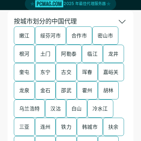
2025 年最佳代理服务器
按城市划分的中国代理
嫩江
绥芬河市
合作市
密山市
根河
土门
阿勒泰
临江
龙井
奎屯
东宁
古交
珲春
嘉峪关
龙泉
金石
邵武
霍州
胡林
乌兰浩特
汉沽
白山
冷水江
三亚
连州
铁力
韩城市
扶余