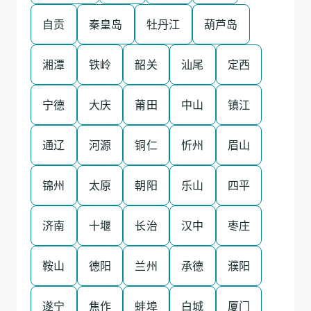
自贡
秦皇岛
牡丹江
葫芦岛
湘潭
铁岭
韶关
汕尾
定西
宁德
大庆
莆田
中山
镇江
通辽
河源
铜仁
忻州
眉山
锦州
太原
朝阳
乐山
四平
济南
十堰
长治
汉中
枣庄
鞍山
德阳
兰州
承德
濮阳
遂宁
焦作
蚌埠
白城
厦门