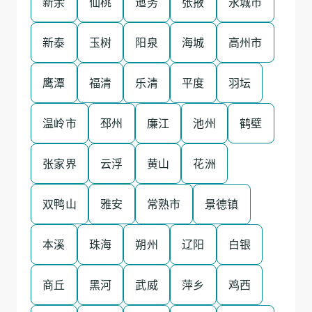
新余
仙桃
迤务
张掖
永城市
新泰
玉树
阳泉
海城
高州市
鹰潭
福清
乐清
平度
羽坛
温岭市
邳州
廉江
池州
鹤壁
张家界
云浮
黄山
花洲
双鸭山
雅安
常熟市
景德镇
本溪
珠海
朔州
辽阳
白银
商丘
黑河
武威
萍乡
鸡西