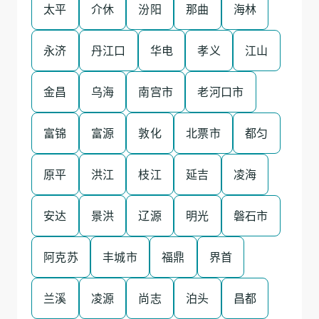
太平
介休
汾阳
那曲
海林
永济
丹江口
华电
孝义
江山
金昌
乌海
南宫市
老河口市
富锦
富源
敦化
北票市
都匀
原平
洪江
枝江
延吉
凌海
安达
景洪
辽源
明光
磐石市
阿克苏
丰城市
福鼎
界首
兰溪
凌源
尚志
泊头
昌都