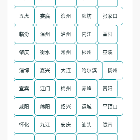
五虎
娄底
滨州
廊坊
张家口
临汾
温州
泸州
内江
益阳
肇庆
衡水
常州
郴州
巫溪
淄博
嘉兴
大连
哈尔滨
扬州
宜宾
江门
梅州
赤峰
贵阳
咸阳
绵阳
绍兴
运城
平顶山
怀化
九江
安庆
汕头
陇南