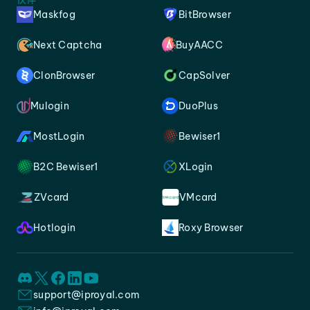
Maskfog
BitBrowser
Next Captcha
BuyAACC
ClonBrowser
CapSolver
Mulogin
DuoPlus
MostLogin
Bewiser1
B2C Bewiser1
XLogin
ZVcard
VMcard
Hotlogin
Roxy Browser
support@iproyal.com