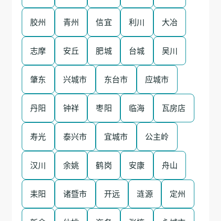
胶州
青州
信宜
利川
大冶
志摩
安丘
肥城
台城
吴川
肇东
兴城市
东台市
应城市
丹阳
钟祥
枣阳
临海
瓦房店
寿光
泰兴市
宜城市
公主岭
汉川
余姚
鹤岗
安康
舟山
耒阳
诸暨市
开远
涟源
定州