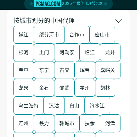
2025 年最佳代理服务器
按城市划分的中国代理
嫩江
绥芬河市
合作市
密山市
根河
土门
阿勒泰
临江
龙井
奎屯
东宁
古交
珲春
嘉峪关
龙泉
金石
邵武
霍州
胡林
乌兰浩特
汉沽
白山
冷水江
连州
铁力
韩城市
扶余
河津