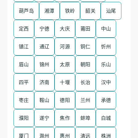
葫芦岛
湘潭
铁岭
韶关
汕尾
定西
宁德
大庆
莆田
中山
镇江
通辽
河源
铜仁
忻州
眉山
锦州
太原
朝阳
乐山
四平
济南
十堰
长治
汉中
枣庄
鞍山
德阳
兰州
承德
濮阳
遂宁
焦作
蚌埠
白城
厦门
滁州
惠州
清远
株洲