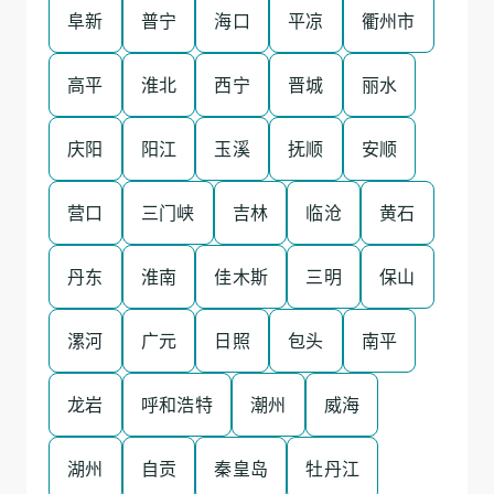
阜新
普宁
海口
平凉
衢州市
高平
淮北
西宁
晋城
丽水
庆阳
阳江
玉溪
抚顺
安顺
营口
三门峡
吉林
临沧
黄石
丹东
淮南
佳木斯
三明
保山
漯河
广元
日照
包头
南平
龙岩
呼和浩特
潮州
威海
湖州
自贡
秦皇岛
牡丹江