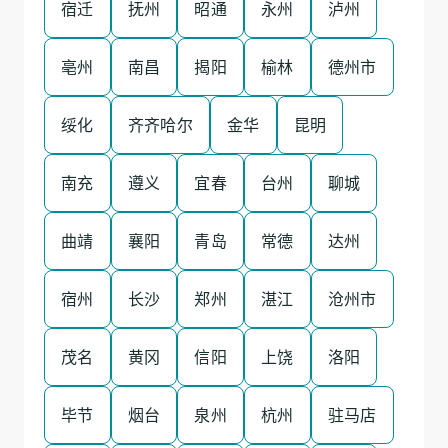
宿迁
抚州
昭通
永州
泸州
亳州
南昌
揭阳
榆林
德州市
绥化
齐齐哈尔
金华
昆明
南充
遵义
宜春
台州
聊城
曲靖
襄阳
青岛
常德
达州
宿州
长沙
郑州
湛江
沧州市
茂名
黄冈
信阳
上饶
洛阳
毕节
烟台
泉州
杭州
驻马店