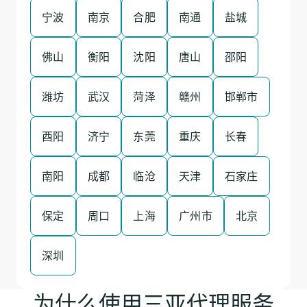
宁波
南京
合肥
南通
盐城
佛山
衡阳
沈阳
唐山
邵阳
潍坊
武汉
菏泽
赣州
邯郸市
酉阳
济宁
东莞
重庆
长春
南阳
成都
临沧
天津
石家庄
保定
周口
上海
广州市
北京
深圳
为什么使用三亚代理服务