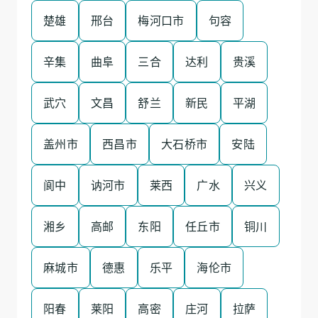
楚雄
邢台
梅河口市
句容
辛集
曲阜
三合
达利
贵溪
武穴
文昌
舒兰
新民
平湖
盖州市
西昌市
大石桥市
安陆
阆中
讷河市
莱西
广水
兴义
湘乡
高邮
东阳
任丘市
铜川
麻城市
德惠
乐平
海伦市
阳春
莱阳
高密
庄河
拉萨