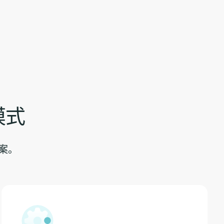
模式
案。