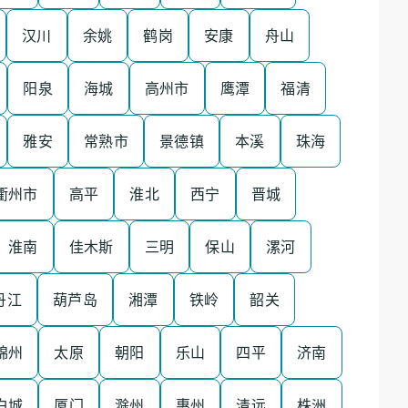
汉川
余姚
鹤岗
安康
舟山
阳泉
海城
高州市
鹰潭
福清
雅安
常熟市
景德镇
本溪
珠海
衢州市
高平
淮北
西宁
晋城
淮南
佳木斯
三明
保山
漯河
丹江
葫芦岛
湘潭
铁岭
韶关
锦州
太原
朝阳
乐山
四平
济南
白城
厦门
滁州
惠州
清远
株洲