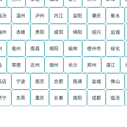
临汾
温州
泸州
内江
益阳
肇庆
衡水
梅州
赤峰
贵阳
咸阳
绵阳
绍兴
运城
州
亳州
南昌
揭阳
榆林
德州市
绥化
岛
常德
达州
宿州
长沙
郑州
湛江
马店
宁波
南京
合肥
南通
盐城
佛山
济宁
东莞
重庆
长春
南阳
成都
临沧