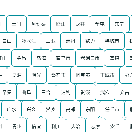
河
土门
阿勒泰
临江
龙井
奎屯
东宁
白山
冷水江
三亚
连州
铁力
韩城市
江山
金昌
乌海
南宫市
老河口市
富锦
洪
辽源
明光
磐石市
阿克苏
丰城市
福
辛集
曲阜
三合
达利
贵溪
武穴
文昌
广水
兴义
湘乡
高邮
东阳
任丘市
州
青州
信宜
利川
大冶
志摩
安丘