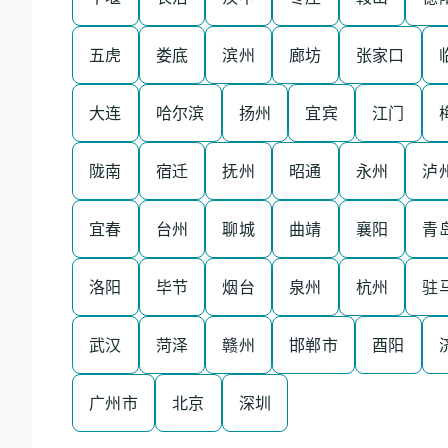
五虎
娄底
滨州
廊坊
张家口
大连
哈尔滨
扬州
宜宾
江门
陇南
宿迁
抚州
昭通
永州
泸
宜春
台州
聊城
曲靖
襄阳
青
洛阳
毕节
烟台
泉州
杭州
驻
武汉
菏泽
赣州
邯郸市
酉阳
广州市
北京
深圳