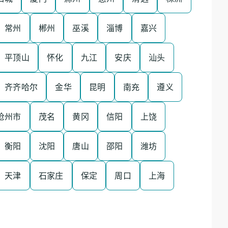
常州
郴州
巫溪
淄博
嘉兴
平顶山
怀化
九江
安庆
汕头
齐齐哈尔
金华
昆明
南充
遵义
沧州市
茂名
黄冈
信阳
上饶
衡阳
沈阳
唐山
邵阳
潍坊
天津
石家庄
保定
周口
上海