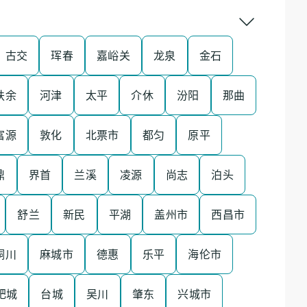
古交
珲春
嘉峪关
龙泉
金石
扶余
河津
太平
介休
汾阳
那曲
富源
敦化
北票市
都匀
原平
鼎
界首
兰溪
凌源
尚志
泊头
舒兰
新民
平湖
盖州市
西昌市
铜川
麻城市
德惠
乐平
海伦市
肥城
台城
吴川
肇东
兴城市