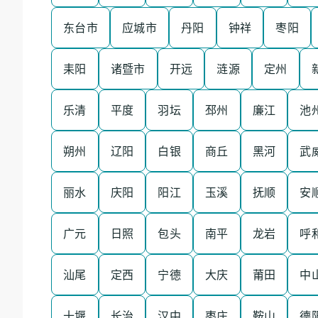
东台市
应城市
丹阳
钟祥
枣阳
耒阳
诸暨市
开远
涟源
定州
乐清
平度
羽坛
邳州
廉江
池
朔州
辽阳
白银
商丘
黑河
武
丽水
庆阳
阳江
玉溪
抚顺
安
广元
日照
包头
南平
龙岩
呼
汕尾
定西
宁德
大庆
莆田
中
十堰
长治
汉中
枣庄
鞍山
德