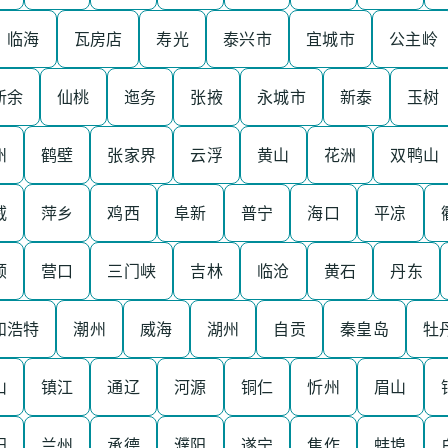
临海
瓦房店
寿光
泰兴市
宜城市
公主岭
新余
仙桃
迤务
张掖
永城市
新泰
玉树
州
鹤壁
张家界
云浮
黄山
花洲
双鸭山
威
萍乡
鸡西
阜新
普宁
海口
平凉
顺
营口
三门峡
吉林
临沧
黄石
丹东
和浩特
潮州
威海
湖州
自贡
秦皇岛
牡
山
镇江
通辽
河源
铜仁
忻州
眉山
阳
兰州
承德
濮阳
遂宁
焦作
蚌埠