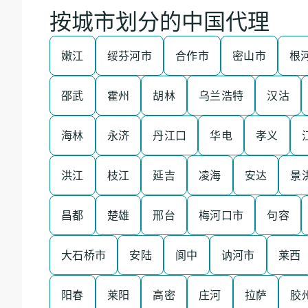
按城市划分的中国代理
嫩江
绥芬河市
合作市
密山市
根
邵武
霍州
胡林
乌兰浩特
汉沽
海林
永济
丹江口
华电
孝义
洪江
枝江
延吉
凌海
安达
景
昌都
楚雄
邢台
梅河口市
句容
大石桥市
安陆
阆中
讷河市
莱西
阳春
莱阳
高密
庄河
拉萨
胶