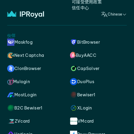
可接受使用政策
信任中心
Chinese
伙伴
Maskfog
BitBrowser
Next Captcha
BuyAACC
ClonBrowser
CapSolver
Mulogin
DuoPlus
MostLogin
Bewiser1
B2C Bewiser1
XLogin
ZVcard
VMcard