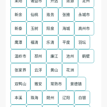
耒阳
诸暨市
开远
涟源
定州
新余
仙桃
迤务
张掖
永城市
新泰
玉树
阳泉
海城
高州市
鹰潭
福清
乐清
平度
羽坛
温岭市
邳州
廉江
池州
鹤壁
张家界
云浮
黄山
花洲
双鸭山
雅安
常熟市
景德镇
本溪
珠海
朔州
辽阳
白银