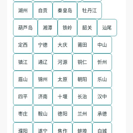
湖州
自贡
秦皇岛
牡丹江
葫芦岛
湘潭
铁岭
韶关
汕尾
定西
宁德
大庆
莆田
中山
镇江
通辽
河源
铜仁
忻州
眉山
锦州
太原
朝阳
乐山
四平
济南
十堰
长治
汉中
枣庄
鞍山
德阳
兰州
承德
濮阳
遂宁
焦作
蚌埠
白城