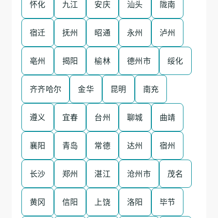
怀化
九江
安庆
汕头
陇南
宿迁
抚州
昭通
永州
泸州
亳州
揭阳
榆林
德州市
绥化
齐齐哈尔
金华
昆明
南充
遵义
宜春
台州
聊城
曲靖
襄阳
青岛
常德
达州
宿州
长沙
郑州
湛江
沧州市
茂名
黄冈
信阳
上饶
洛阳
毕节