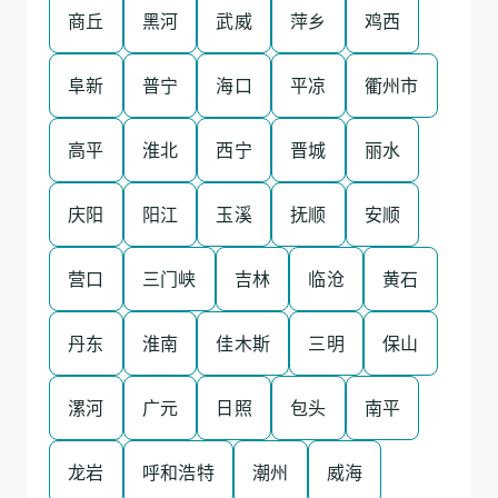
商丘
黑河
武威
萍乡
鸡西
阜新
普宁
海口
平凉
衢州市
高平
淮北
西宁
晋城
丽水
庆阳
阳江
玉溪
抚顺
安顺
营口
三门峡
吉林
临沧
黄石
丹东
淮南
佳木斯
三明
保山
漯河
广元
日照
包头
南平
龙岩
呼和浩特
潮州
威海