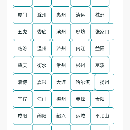
厦门
滁州
惠州
清远
株洲
五虎
娄底
滨州
廊坊
张家口
临汾
温州
泸州
内江
益阳
肇庆
衡水
常州
郴州
巫溪
淄博
嘉兴
大连
哈尔滨
扬州
宜宾
江门
梅州
赤峰
贵阳
咸阳
绵阳
绍兴
运城
平顶山