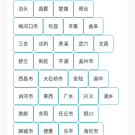
泊头
昌都
楚雄
邢台
梅河口市
句容
辛集
曲阜
三合
达利
贵溪
武穴
文昌
舒兰
新民
平湖
盖州市
西昌市
大石桥市
安陆
阆中
讷河市
莱西
广水
兴义
湘乡
高邮
东阳
任丘市
铜川
麻城市
德惠
乐平
海伦市