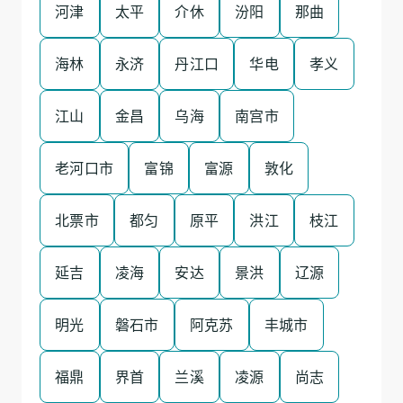
河津
太平
介休
汾阳
那曲
海林
永济
丹江口
华电
孝义
江山
金昌
乌海
南宫市
老河口市
富锦
富源
敦化
北票市
都匀
原平
洪江
枝江
延吉
凌海
安达
景洪
辽源
明光
磐石市
阿克苏
丰城市
福鼎
界首
兰溪
凌源
尚志