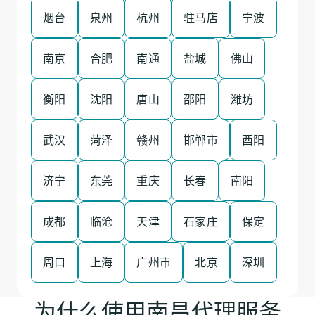
烟台
泉州
杭州
驻马店
宁波
南京
合肥
南通
盐城
佛山
衡阳
沈阳
唐山
邵阳
潍坊
武汉
菏泽
赣州
邯郸市
酉阳
济宁
东莞
重庆
长春
南阳
成都
临沧
天津
石家庄
保定
周口
上海
广州市
北京
深圳
为什么使用南昌代理服务