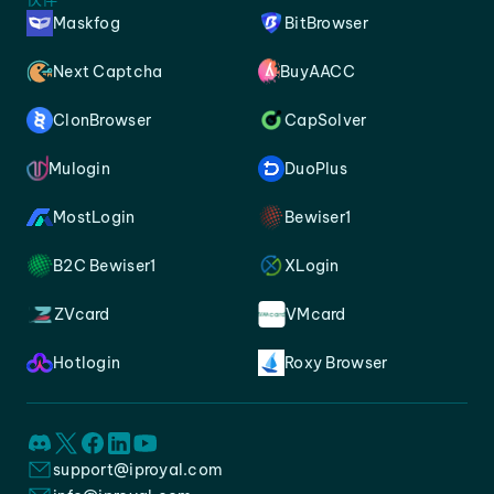
Maskfog
BitBrowser
Next Captcha
BuyAACC
ClonBrowser
CapSolver
Mulogin
DuoPlus
MostLogin
Bewiser1
B2C Bewiser1
XLogin
ZVcard
VMcard
Hotlogin
Roxy Browser
support@iproyal.com