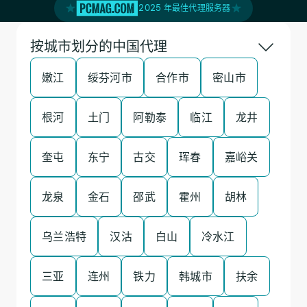
2025 年最佳代理服务器
按城市划分的中国代理
嫩江
绥芬河市
合作市
密山市
根河
土门
阿勒泰
临江
龙井
奎屯
东宁
古交
珲春
嘉峪关
龙泉
金石
邵武
霍州
胡林
乌兰浩特
汉沽
白山
冷水江
三亚
连州
铁力
韩城市
扶余