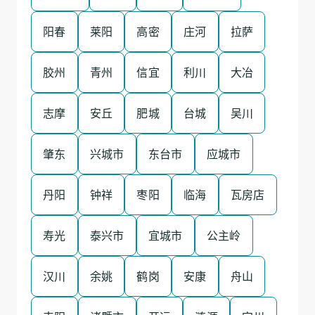
阳春
莱阳
高密
庄河
拉萨
胶州
青州
信宜
利川
大冶
志摩
安丘
肥城
台城
吴川
肇东
兴城市
东台市
应城市
丹阳
钟祥
枣阳
临海
瓦房店
寿光
泰兴市
宜城市
公主岭
汉川
余姚
鹤岗
安康
舟山