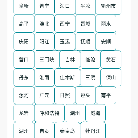
阜新
普宁
海口
平凉
衢州市
高平
淮北
西宁
晋城
丽水
庆阳
阳江
玉溪
抚顺
安顺
营口
三门峡
吉林
临沧
黄石
丹东
淮南
佳木斯
三明
保山
漯河
广元
日照
包头
南平
龙岩
呼和浩特
潮州
威海
湖州
自贡
秦皇岛
牡丹江