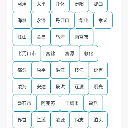
河津
太平
介休
汾阳
那曲
海林
永济
丹江口
华电
孝义
江山
金昌
乌海
南宫市
老河口市
富锦
富源
敦化
都匀
原平
洪江
枝江
延吉
凌海
安达
景洪
辽源
明光
磐石市
阿克苏
丰城市
福鼎
界首
兰溪
凌源
尚志
泊头