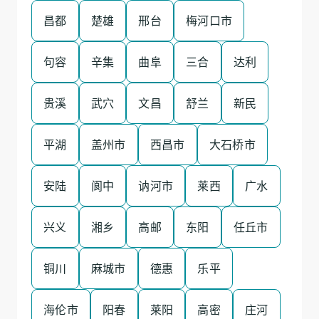
昌都
楚雄
邢台
梅河口市
句容
辛集
曲阜
三合
达利
贵溪
武穴
文昌
舒兰
新民
平湖
盖州市
西昌市
大石桥市
安陆
阆中
讷河市
莱西
广水
兴义
湘乡
高邮
东阳
任丘市
铜川
麻城市
德惠
乐平
海伦市
阳春
莱阳
高密
庄河