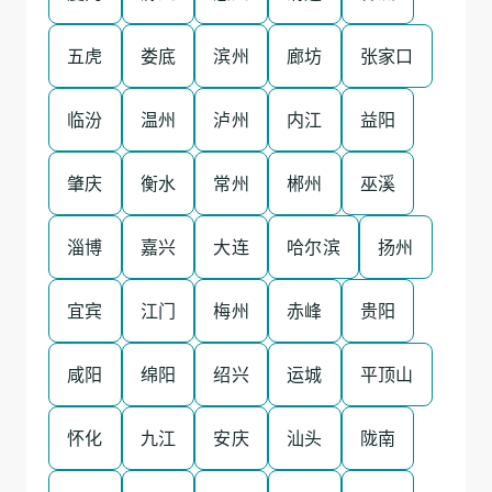
五虎
娄底
滨州
廊坊
张家口
临汾
温州
泸州
内江
益阳
肇庆
衡水
常州
郴州
巫溪
淄博
嘉兴
大连
哈尔滨
扬州
宜宾
江门
梅州
赤峰
贵阳
咸阳
绵阳
绍兴
运城
平顶山
怀化
九江
安庆
汕头
陇南