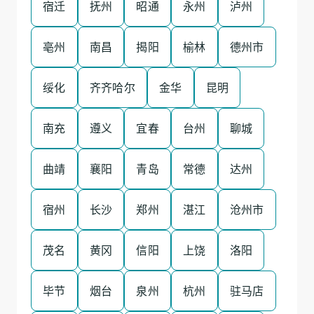
宿迁
抚州
昭通
永州
泸州
亳州
南昌
揭阳
榆林
德州市
绥化
齐齐哈尔
金华
昆明
南充
遵义
宜春
台州
聊城
曲靖
襄阳
青岛
常德
达州
宿州
长沙
郑州
湛江
沧州市
茂名
黄冈
信阳
上饶
洛阳
毕节
烟台
泉州
杭州
驻马店