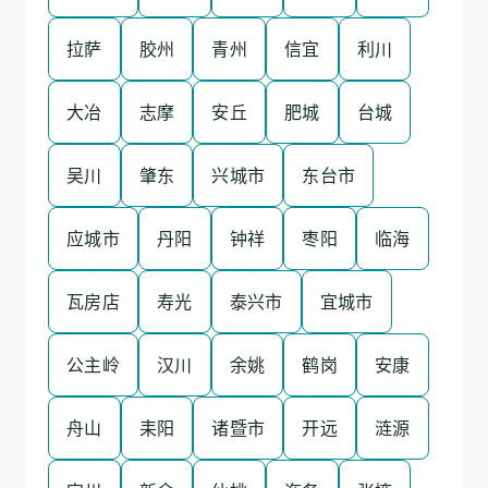
拉萨
胶州
青州
信宜
利川
大冶
志摩
安丘
肥城
台城
吴川
肇东
兴城市
东台市
应城市
丹阳
钟祥
枣阳
临海
瓦房店
寿光
泰兴市
宜城市
公主岭
汉川
余姚
鹤岗
安康
舟山
耒阳
诸暨市
开远
涟源