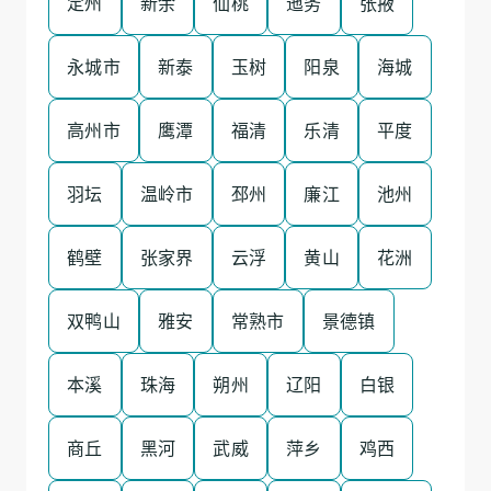
定州
新余
仙桃
迤务
张掖
永城市
新泰
玉树
阳泉
海城
高州市
鹰潭
福清
乐清
平度
羽坛
温岭市
邳州
廉江
池州
鹤壁
张家界
云浮
黄山
花洲
双鸭山
雅安
常熟市
景德镇
本溪
珠海
朔州
辽阳
白银
商丘
黑河
武威
萍乡
鸡西