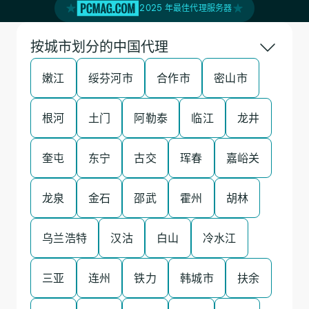
2025 年最佳代理服务器
按城市划分的中国代理
嫩江
绥芬河市
合作市
密山市
根河
土门
阿勒泰
临江
龙井
奎屯
东宁
古交
珲春
嘉峪关
龙泉
金石
邵武
霍州
胡林
乌兰浩特
汉沽
白山
冷水江
三亚
连州
铁力
韩城市
扶余