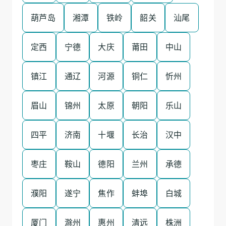
葫芦岛
湘潭
铁岭
韶关
汕尾
定西
宁德
大庆
莆田
中山
镇江
通辽
河源
铜仁
忻州
眉山
锦州
太原
朝阳
乐山
四平
济南
十堰
长治
汉中
枣庄
鞍山
德阳
兰州
承德
濮阳
遂宁
焦作
蚌埠
白城
厦门
滁州
惠州
清远
株洲