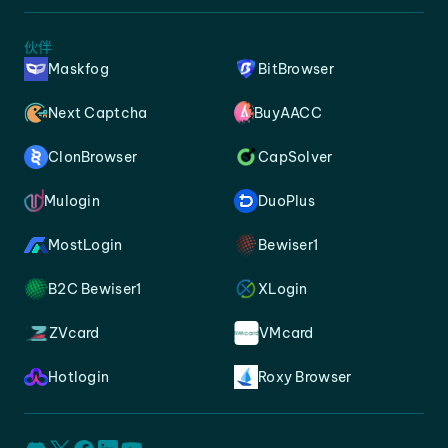
伙伴
Maskfog
BitBrowser
Next Captcha
BuyAACC
ClonBrowser
CapSolver
Mulogin
DuoPlus
MostLogin
Bewiser1
B2C Bewiser1
XLogin
ZVcard
VMcard
Hotlogin
Roxy Browser