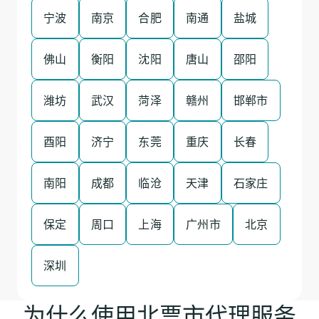
宁波
南京
合肥
南通
盐城
佛山
衡阳
沈阳
唐山
邵阳
潍坊
武汉
菏泽
赣州
邯郸市
酉阳
济宁
东莞
重庆
长春
南阳
成都
临沧
天津
石家庄
保定
周口
上海
广州市
北京
深圳
为什么使用北票市代理服务