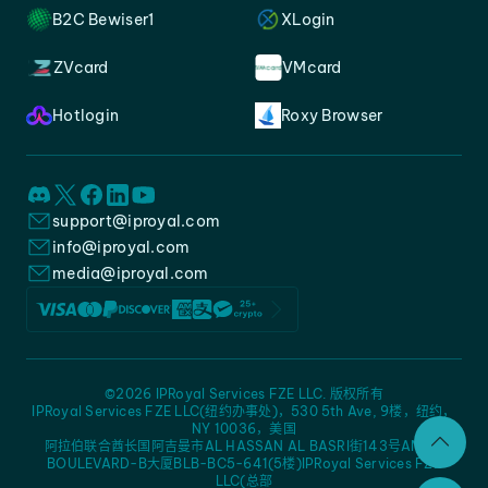
B2C Bewiser1
XLogin
ZVcard
VMcard
Hotlogin
Roxy Browser
support@iproyal.com
info@iproyal.com
media@iproyal.com
©2026 IPRoyal Services FZE LLC. 版权所有
IPRoyal Services FZE LLC(纽约办事处)，530 5th Ave, 9楼，纽约，
NY 10036，美国
阿拉伯联合酋长国阿吉曼市AL HASSAN AL BASRI街143号AMC -
BOULEVARD-B大厦BLB-BC5-641(5楼)IPRoyal Services FZE
LLC(总部