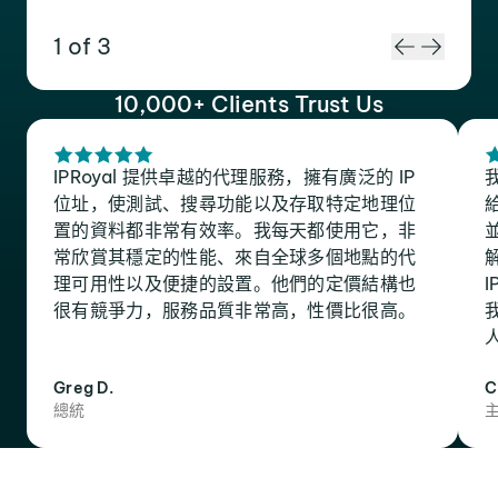
1 of 3
10,000+ Clients Trust Us
IPRoyal 提供卓越的代理服務，擁有廣泛的 IP
位址，使測試、搜尋功能以及存取特定地理位
置的資料都非常有效率。我每天都使用它，非
常欣賞其穩定的性能、來自全球多個地點的代
理可用性以及便捷的設置。他們的定價結構也
很有競爭力，服務品質非常高，性價比很高。
Greg D.
C
總統