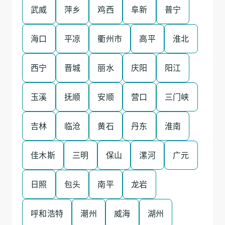
武威
萍乡
鸡西
阜新
普宁
海口
平凉
衢州市
高平
淮北
西宁
晋城
丽水
庆阳
阳江
玉溪
抚顺
安顺
营口
三门峡
吉林
临沧
黄石
丹东
淮南
佳木斯
三明
保山
漯河
广元
日照
包头
南平
龙岩
呼和浩特
潮州
威海
湖州