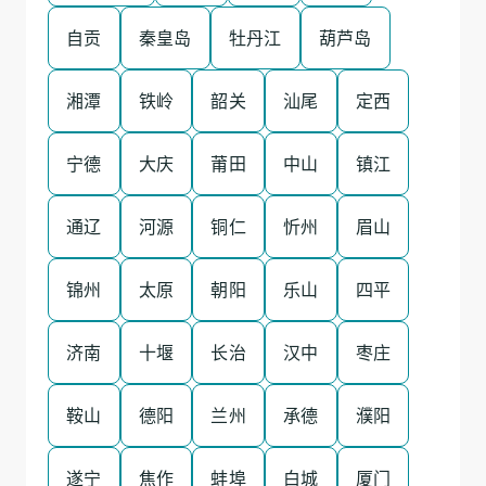
自贡
秦皇岛
牡丹江
葫芦岛
湘潭
铁岭
韶关
汕尾
定西
宁德
大庆
莆田
中山
镇江
通辽
河源
铜仁
忻州
眉山
锦州
太原
朝阳
乐山
四平
济南
十堰
长治
汉中
枣庄
鞍山
德阳
兰州
承德
濮阳
遂宁
焦作
蚌埠
白城
厦门