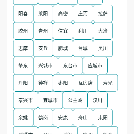
阳春
莱阳
高密
庄河
拉萨
胶州
青州
信宜
利川
大冶
志摩
安丘
肥城
台城
吴川
肇东
兴城市
东台市
应城市
丹阳
钟祥
枣阳
瓦房店
寿光
泰兴市
宜城市
公主岭
汉川
余姚
鹤岗
安康
舟山
耒阳