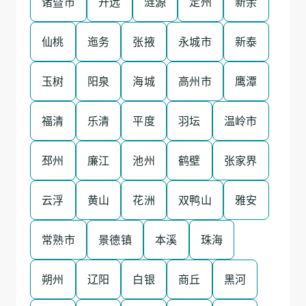
诸暨市
开远
涟源
定州
新余
仙桃
迤务
张掖
永城市
新泰
玉树
阳泉
海城
高州市
鹰潭
福清
乐清
平度
羽坛
温岭市
邳州
廉江
池州
鹤壁
张家界
云浮
黄山
花洲
双鸭山
雅安
常熟市
景德镇
本溪
珠海
朔州
辽阳
白银
商丘
黑河