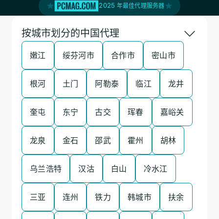
2025 年最佳代理服务器
按城市划分的中国代理
嫩江
绥芬河市
合作市
密山市
根河
土门
阿勒泰
临江
龙井
奎屯
东宁
古交
珲春
嘉峪关
龙泉
金石
邵武
霍州
胡林
乌兰浩特
汉沽
白山
冷水江
三亚
连州
铁力
韩城市
扶余