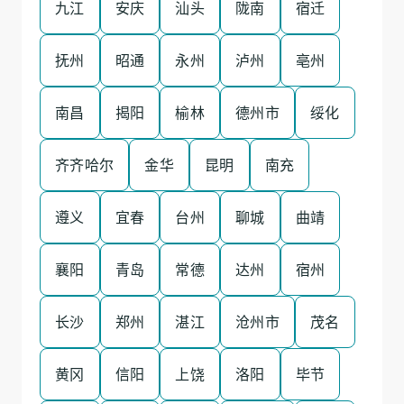
九江
安庆
汕头
陇南
宿迁
抚州
昭通
永州
泸州
亳州
南昌
揭阳
榆林
德州市
绥化
齐齐哈尔
金华
昆明
南充
遵义
宜春
台州
聊城
曲靖
襄阳
青岛
常德
达州
宿州
长沙
郑州
湛江
沧州市
茂名
黄冈
信阳
上饶
洛阳
毕节