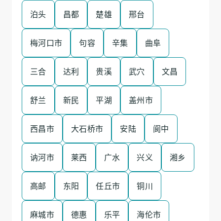
泊头
昌都
楚雄
邢台
梅河口市
句容
辛集
曲阜
三合
达利
贵溪
武穴
文昌
舒兰
新民
平湖
盖州市
西昌市
大石桥市
安陆
阆中
讷河市
莱西
广水
兴义
湘乡
高邮
东阳
任丘市
铜川
麻城市
德惠
乐平
海伦市