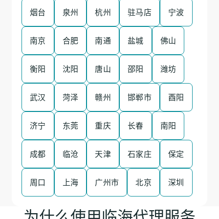
烟台
泉州
杭州
驻马店
宁波
南京
合肥
南通
盐城
佛山
衡阳
沈阳
唐山
邵阳
潍坊
武汉
菏泽
赣州
邯郸市
酉阳
济宁
东莞
重庆
长春
南阳
成都
临沧
天津
石家庄
保定
周口
上海
广州市
北京
深圳
为什么使用临海代理服务