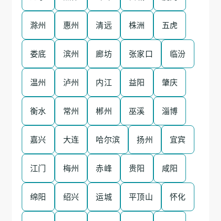
滁州
惠州
清远
株洲
五虎
娄底
滨州
廊坊
张家口
临汾
温州
泸州
内江
益阳
肇庆
衡水
常州
郴州
巫溪
淄博
嘉兴
大连
哈尔滨
扬州
宜宾
江门
梅州
赤峰
贵阳
咸阳
绵阳
绍兴
运城
平顶山
怀化