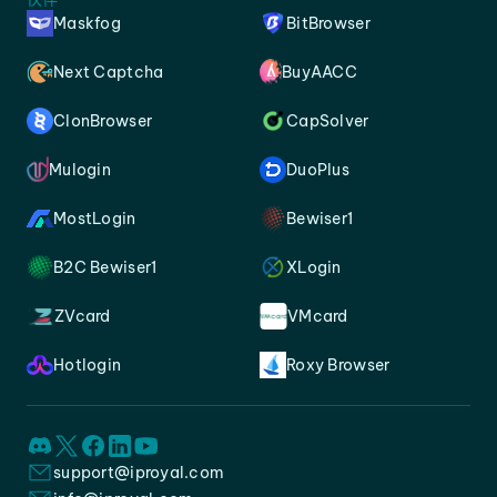
Maskfog
BitBrowser
Next Captcha
BuyAACC
ClonBrowser
CapSolver
Mulogin
DuoPlus
MostLogin
Bewiser1
B2C Bewiser1
XLogin
ZVcard
VMcard
Hotlogin
Roxy Browser
support@iproyal.com