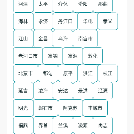
河津
太平
介休
汾阳
那曲
海林
永济
丹江口
华电
孝义
江山
金昌
乌海
南宫市
老河口市
富锦
富源
敦化
北票市
都匀
原平
洪江
枝江
延吉
凌海
安达
景洪
辽源
明光
磐石市
阿克苏
丰城市
福鼎
界首
兰溪
凌源
尚志