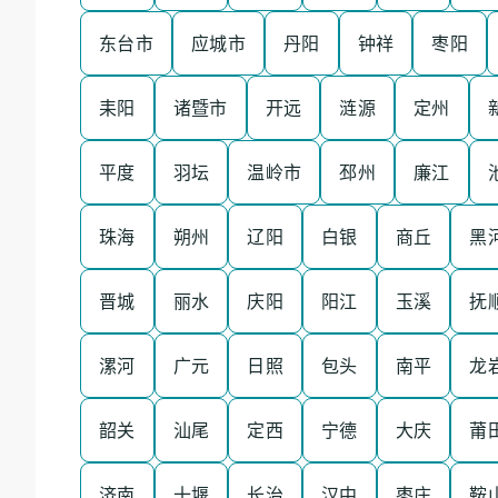
东台市
应城市
丹阳
钟祥
枣阳
耒阳
诸暨市
开远
涟源
定州
平度
羽坛
温岭市
邳州
廉江
珠海
朔州
辽阳
白银
商丘
黑
晋城
丽水
庆阳
阳江
玉溪
抚
漯河
广元
日照
包头
南平
龙
韶关
汕尾
定西
宁德
大庆
莆
济南
十堰
长治
汉中
枣庄
鞍