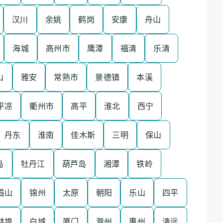
汉川
余姚
鹤岗
安康
舟山
海城
高州市
鹰潭
福清
乐清
山
雅安
常熟市
景德镇
本溪
平凉
衢州市
高平
淮北
西宁
丹东
淮南
佳木斯
三明
保山
岛
牡丹江
葫芦岛
湘潭
铁岭
眉山
锦州
太原
朝阳
乐山
四平
蚌埠
白城
厦门
滁州
惠州
清远