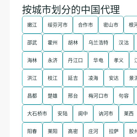
按城市划分的中国代理
嫩江
绥芬河市
合作市
密山市
根
邵武
霍州
胡林
乌兰浩特
汉沽
海林
永济
丹江口
华电
孝义
洪江
枝江
延吉
凌海
安达
景
昌都
楚雄
邢台
梅河口市
句容
大石桥市
安陆
阆中
讷河市
莱西
阳春
莱阳
高密
庄河
拉萨
胶