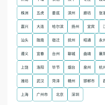
株洲
五虎
娄底
滨州
廊坊
张
嘉兴
大连
哈尔滨
扬州
宜宾
汕头
陇南
宿迁
抚州
昭通
永
遵义
宜春
台州
聊城
曲靖
襄
上饶
洛阳
毕节
烟台
泉州
杭
潍坊
武汉
菏泽
赣州
邯郸市
上海
广州市
北京
深圳