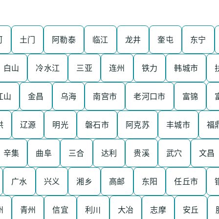
河
土门
阿勒泰
临江
龙井
奎屯
东宁
白山
冷水江
三亚
连州
铁力
韩城市
江山
金昌
乌海
南宫市
老河口市
富锦
洪
辽源
明光
磐石市
阿克苏
丰城市
福
辛集
曲阜
三合
达利
贵溪
武穴
文昌
广水
兴义
湘乡
高邮
东阳
任丘市
州
青州
信宜
利川
大冶
志摩
安丘