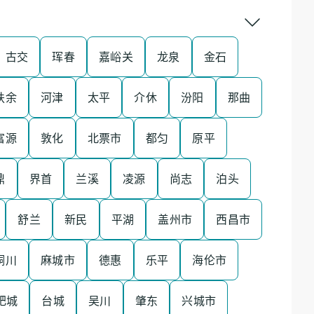
古交
珲春
嘉峪关
龙泉
金石
扶余
河津
太平
介休
汾阳
那曲
富源
敦化
北票市
都匀
原平
鼎
界首
兰溪
凌源
尚志
泊头
舒兰
新民
平湖
盖州市
西昌市
铜川
麻城市
德惠
乐平
海伦市
肥城
台城
吴川
肇东
兴城市