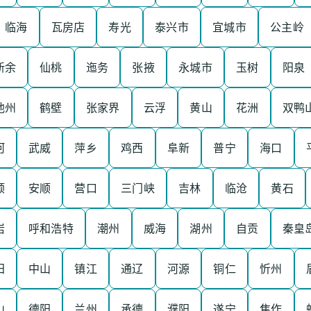
临海
瓦房店
寿光
泰兴市
宜城市
公主岭
新余
仙桃
迤务
张掖
永城市
玉树
阳泉
池州
鹤壁
张家界
云浮
黄山
花洲
双鸭
河
武威
萍乡
鸡西
阜新
普宁
海口
顺
安顺
营口
三门峡
吉林
临沧
黄石
岩
呼和浩特
潮州
威海
湖州
自贡
秦皇
田
中山
镇江
通辽
河源
铜仁
忻州
山
德阳
兰州
承德
濮阳
遂宁
焦作