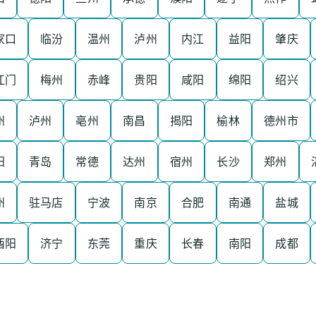
家口
临汾
温州
泸州
内江
益阳
肇庆
江门
梅州
赤峰
贵阳
咸阳
绵阳
绍兴
州
泸州
亳州
南昌
揭阳
榆林
德州市
阳
青岛
常德
达州
宿州
长沙
郑州
州
驻马店
宁波
南京
合肥
南通
盐城
酉阳
济宁
东莞
重庆
长春
南阳
成都