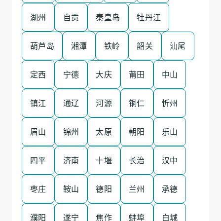
湖州
自贡
秦皇岛
牡丹江
葫芦岛
湘潭
铁岭
韶关
汕尾
定西
宁德
大庆
莆田
中山
镇江
通辽
河源
铜仁
忻州
眉山
锦州
太原
朝阳
乐山
四平
济南
十堰
长治
汉中
枣庄
鞍山
德阳
兰州
承德
濮阳
遂宁
焦作
蚌埠
白城