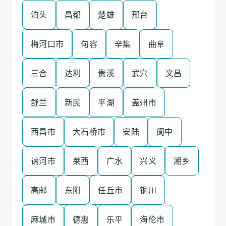
泊头
昌都
楚雄
邢台
梅河口市
句容
辛集
曲阜
三合
达利
贵溪
武穴
文昌
舒兰
新民
平湖
盖州市
西昌市
大石桥市
安陆
阆中
讷河市
莱西
广水
兴义
湘乡
高邮
东阳
任丘市
铜川
麻城市
德惠
乐平
海伦市