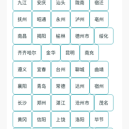
九江
安庆
汕头
陇南
宿迁
抚州
昭通
永州
泸州
亳州
南昌
揭阳
榆林
德州市
绥化
齐齐哈尔
金华
昆明
南充
遵义
宜春
台州
聊城
曲靖
襄阳
青岛
常德
达州
宿州
长沙
郑州
湛江
沧州市
茂名
黄冈
信阳
上饶
洛阳
毕节