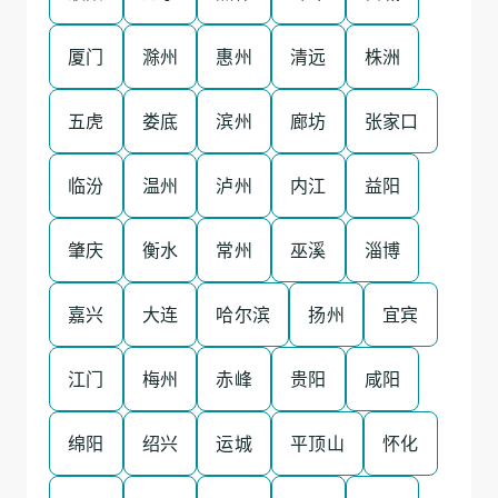
厦门
滁州
惠州
清远
株洲
五虎
娄底
滨州
廊坊
张家口
临汾
温州
泸州
内江
益阳
肇庆
衡水
常州
巫溪
淄博
嘉兴
大连
哈尔滨
扬州
宜宾
江门
梅州
赤峰
贵阳
咸阳
绵阳
绍兴
运城
平顶山
怀化