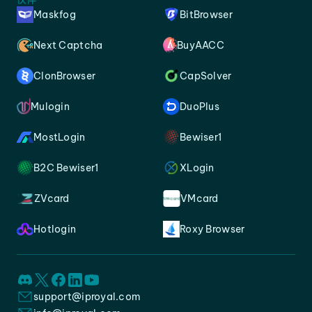
Maskfog
BitBrowser
Next Captcha
BuyAACC
ClonBrowser
CapSolver
Mulogin
DuoPlus
MostLogin
Bewiser1
B2C Bewiser1
XLogin
ZVcard
VMcard
Hotlogin
Roxy Browser
support@iproyal.com