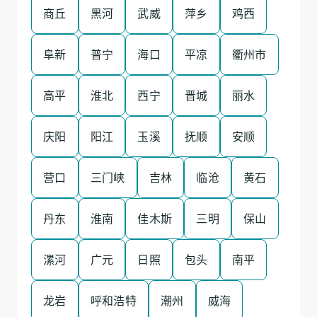
商丘
黑河
武威
萍乡
鸡西
阜新
普宁
海口
平凉
衢州市
高平
淮北
西宁
晋城
丽水
庆阳
阳江
玉溪
抚顺
安顺
营口
三门峡
吉林
临沧
黄石
丹东
淮南
佳木斯
三明
保山
漯河
广元
日照
包头
南平
龙岩
呼和浩特
潮州
威海