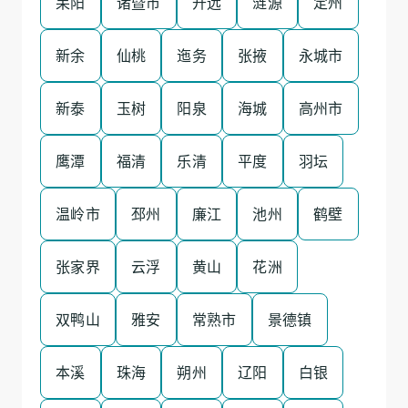
耒阳
诸暨市
开远
涟源
定州
新余
仙桃
迤务
张掖
永城市
新泰
玉树
阳泉
海城
高州市
鹰潭
福清
乐清
平度
羽坛
温岭市
邳州
廉江
池州
鹤壁
张家界
云浮
黄山
花洲
双鸭山
雅安
常熟市
景德镇
本溪
珠海
朔州
辽阳
白银