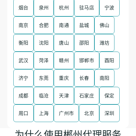
烟台
泉州
杭州
驻马店
宁波
南京
合肥
南通
盐城
佛山
衡阳
沈阳
唐山
邵阳
潍坊
武汉
菏泽
赣州
邯郸市
酉阳
济宁
东莞
重庆
长春
南阳
成都
临沧
天津
石家庄
保定
周口
上海
广州市
北京
深圳
为什么使用郴州代理服务