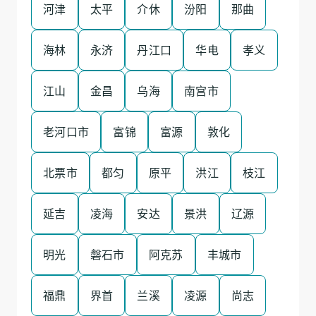
河津
太平
介休
汾阳
那曲
海林
永济
丹江口
华电
孝义
江山
金昌
乌海
南宫市
老河口市
富锦
富源
敦化
北票市
都匀
原平
洪江
枝江
延吉
凌海
安达
景洪
辽源
明光
磐石市
阿克苏
丰城市
福鼎
界首
兰溪
凌源
尚志