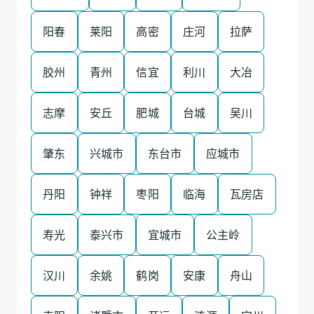
阳春
莱阳
高密
庄河
拉萨
胶州
青州
信宜
利川
大冶
志摩
安丘
肥城
台城
吴川
肇东
兴城市
东台市
应城市
丹阳
钟祥
枣阳
临海
瓦房店
寿光
泰兴市
宜城市
公主岭
汉川
余姚
鹤岗
安康
舟山