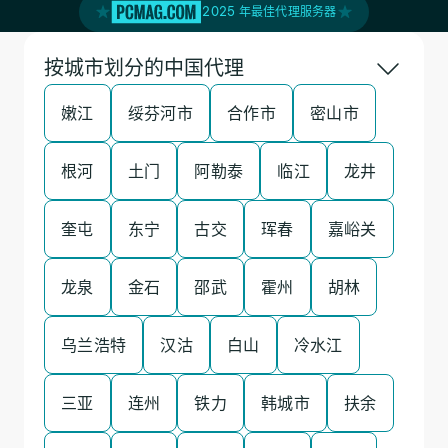
2025 年最佳代理服务器
按城市划分的中国代理
嫩江
绥芬河市
合作市
密山市
根河
土门
阿勒泰
临江
龙井
奎屯
东宁
古交
珲春
嘉峪关
龙泉
金石
邵武
霍州
胡林
乌兰浩特
汉沽
白山
冷水江
三亚
连州
铁力
韩城市
扶余