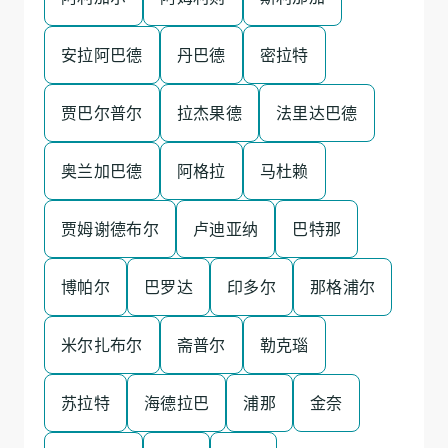
安拉阿巴德
丹巴德
密拉特
贾巴尔普尔
拉杰果德
法里达巴德
奥兰加巴德
阿格拉
马杜赖
贾姆谢德布尔
卢迪亚纳
巴特那
博帕尔
巴罗达
印多尔
那格浦尔
米尔扎布尔
斋普尔
勒克瑙
苏拉特
海德拉巴
浦那
金奈