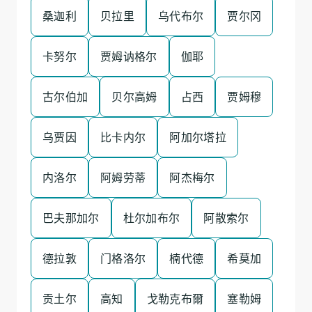
桑迦利
贝拉里
乌代布尔
贾尔冈
卡努尔
贾姆讷格尔
伽耶
古尔伯加
贝尔高姆
占西
贾姆穆
乌贾因
比卡内尔
阿加尔塔拉
内洛尔
阿姆劳蒂
阿杰梅尔
巴夫那加尔
杜尔加布尔
阿散索尔
德拉敦
门格洛尔
楠代德
希莫加
贡土尔
高知
戈勒克布爾
塞勒姆