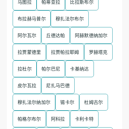
马图拉
帕蒂亚拉
比拉斯布尔
布拉赫马普尔
穆扎法尔布尔
阿尔瓦尔
丘德达帕
阿赫默德纳加尔
拉贾蒙德里
拉贾帕拉耶姆
罗赫塔克
拉杜尔
帕尔巴尼
卡基纳达
皮尔瓦拉
尼扎马巴德
穆扎法尔纳加尔
锡卡尔
杜姆古尔
帕格尔布尔
阿科拉
卡利卡特