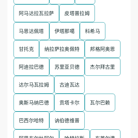
阿马达拉瓦拉萨
皮塔普拉姆
马恩达佩塔
伊塔那噶
科希马
甘托克
纳拉萨拉奥佩特
邦格阿奥恩
阿迪拉巴德
苏里亚贝德
杰尔拜古里
达尔马瓦拉姆
古迪瓦达
奥斯马纳巴德
贡塔卡尔
瓦尔巴赖
巴西尔哈特
讷伯德维普