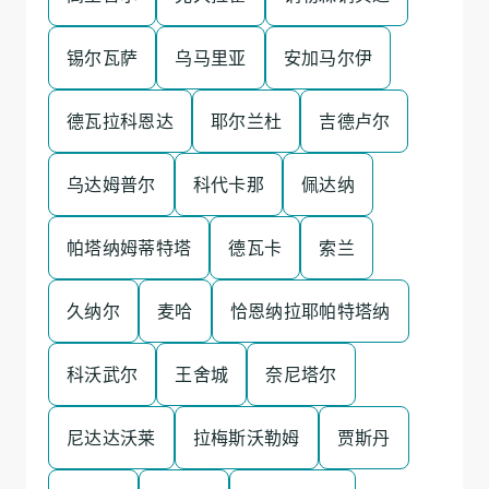
锡尔瓦萨
乌马里亚
安加马尔伊
德瓦拉科恩达
耶尔兰杜
吉德卢尔
乌达姆普尔
科代卡那
佩达纳
帕塔纳姆蒂特塔
德瓦卡
索兰
久纳尔
麦哈
恰恩纳拉耶帕特塔纳
科沃武尔
王舍城
奈尼塔尔
尼达达沃莱
拉梅斯沃勒姆
贾斯丹