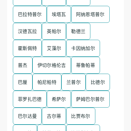
巴拉特普尔
埃塔瓦
阿纳恩塔普尔
汉德瓦拉
英帕尔
勒德兰
霍斯佩特
艾藻尔
卡因纳加尔
普杰
伊切尔格伦吉
蒂鲁帕蒂
巴厘
帕尼帕特
兰普尔
比德尔
菲罗扎巴德
希萨尔
萨姆巴尔普尔
巴尔达曼
古尔蒂
比贾布尔