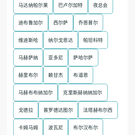
马达纳帕尔莱
巴卢尔加特
夜总会
迪布鲁加尔
西尔萨
乔恩普尔
维迪斯哈
纳尔戈恩达
帕坦科特
马赫萨纳
亚多尼
萨哈尔萨
赫里布尔
赖甘杰
布道恩
马赫布布纳加尔
克里斯赫纳纳加尔
戈德拉
普罗德达图尔
法塔赫布尔西
卡姆马姆
波瓦尼
布尔汉布尔