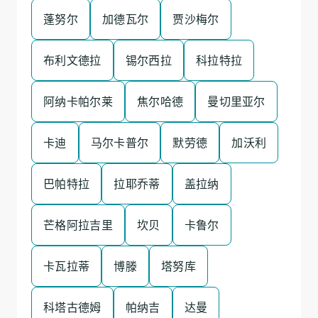
蓬努尔
加德瓦尔
贾沙梅尔
布利文德拉
锡尔西拉
科拉特拉
阿纳卡帕尔莱
焦尔哈德
曼切里亚尔
卡迪
马尔卡普尔
默劳德
加沃利
巴帕特拉
拉耶乔蒂
盖拉纳
芒格阿拉吉里
坎贝
卡鲁尔
卡瓦拉蒂
博滕
塔努库
科塔古德姆
帕纳吉
达曼