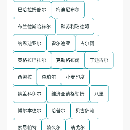
巴哈拉姆普尔
梅迪尼布尔
布兰德斯哈赫尔
默苏利珀德姆
纳恩迪亚尔
霍尔迪亚
古尔冈
英格拉巴扎尔
克勒格布爾
丁迪古尔
西姆拉
森珀尔
小麦印度
纳盖科伊尔
维济亚讷格勒姆
八里
博尔本德尔
哈普尔
贝古萨赖
索尼帕特
赖久尔
翁戈尔