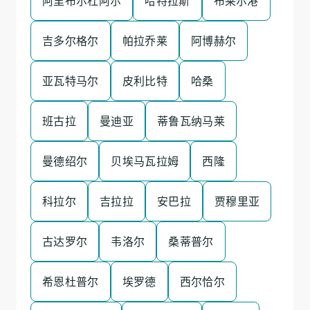
阿里布尔杜阿尔
哈特拉斯
布莱尔港
吉多尔格尔
帕拉乔莱
阿博赫尔
亚瓦特马尔
皮利比特
哈桑
班古拉
曼迪亚
蒂鲁瓦纳马莱
曼德绍尔
贝埃马瓦拉姆
西隆
科拉尔
吉拉拉
安巴拉
贾穆里亚
古达罗尔
韦洛尔
桑蒂普尔
希恩杜普尔
埃罗德
西尔恰尔