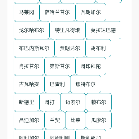
马莱冈
萨哈兰普尔
瓦朗加尔
戈尔哈布尔
特里凡得琅
莫拉达巴德
布巴内斯瓦尔
贾朗达尔
胡布利
肖拉普尔
第斯普尔
哥印拜陀
古瓦哈提
巴雷利
焦特布尔
新德里
哥打
迈索尔
赖布尔
昌迪加尔
兰契
比莱
瓜廖尔
阿利加尔
阿姆利则
斯利那加