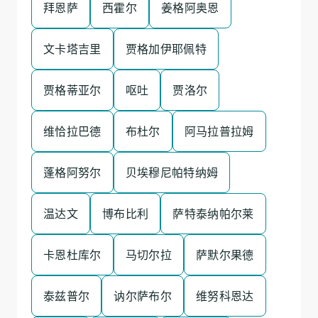
拜恩萨
西霍尔
姜格阿奥恩
文卡塔吉里
贾格加伊耶佩特
贾格蒂亚尔
呕吐
贾洛尔
维恰拉巴德
布杜尔
阿马拉普拉姆
蓬格阿努尔
贝埃穆尼帕特纳姆
温达文
博布比利
萨特泰纳帕尔莱
卡恩杜库尔
马切尔拉
萨默尔果德
泰兹普尔
讷尔萨布尔
维努科恩达