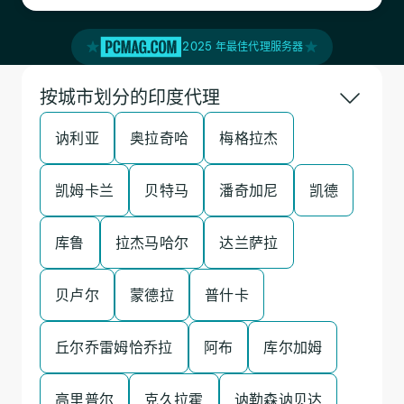
2025 年最佳代理服务器
按城市划分的印度代理
讷利亚
奥拉奇哈
梅格拉杰
凯姆卡兰
贝特马
潘奇加尼
凯德
库鲁
拉杰马哈尔
达兰萨拉
贝卢尔
蒙德拉
普什卡
丘尔乔雷姆恰乔拉
阿布
库尔加姆
高里普尔
克久拉霍
讷勒森讷贝达