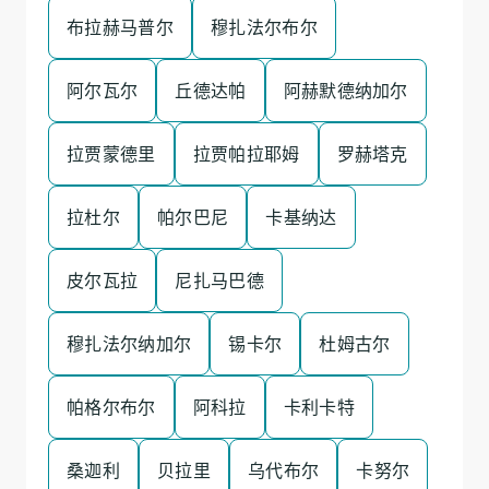
布拉赫马普尔
穆扎法尔布尔
阿尔瓦尔
丘德达帕
阿赫默德纳加尔
拉贾蒙德里
拉贾帕拉耶姆
罗赫塔克
拉杜尔
帕尔巴尼
卡基纳达
皮尔瓦拉
尼扎马巴德
穆扎法尔纳加尔
锡卡尔
杜姆古尔
帕格尔布尔
阿科拉
卡利卡特
桑迦利
贝拉里
乌代布尔
卡努尔