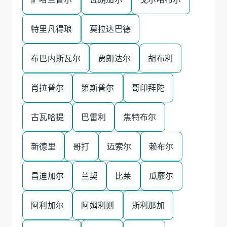
特里凡得琅
莫拉达巴德
布巴内斯瓦尔
贾朗达尔
胡布利
肖拉普尔
第斯普尔
哥印拜陀
古瓦哈提
巴雷利
焦特布尔
新德里
哥打
迈索尔
赖布尔
昌迪加尔
兰契
比莱
瓜廖尔
阿利加尔
阿姆利则
斯利那加