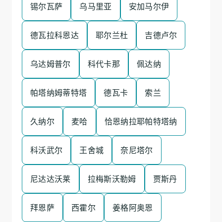
锡尔瓦萨
乌马里亚
安加马尔伊
德瓦拉科恩达
耶尔兰杜
吉德卢尔
乌达姆普尔
科代卡那
佩达纳
帕塔纳姆蒂特塔
德瓦卡
索兰
久纳尔
麦哈
恰恩纳拉耶帕特塔纳
科沃武尔
王舍城
奈尼塔尔
尼达达沃莱
拉梅斯沃勒姆
贾斯丹
拜恩萨
西霍尔
姜格阿奥恩