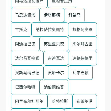
阿马达拉瓦拉萨
皮塔普拉姆
马恩达佩塔
伊塔那噶
科希马
甘托克
纳拉萨拉奥佩特
邦格阿奥恩
阿迪拉巴德
苏里亚贝德
杰尔拜古里
达尔马瓦拉姆
古迪瓦达
达德伯德里
奥斯马纳巴德
贡塔卡尔
瓦尔巴赖
巴西尔哈特
讷伯德维普
阿里布尔杜阿尔
哈特拉斯
布莱尔港