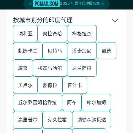
2025 年最佳代理服务器
按城市划分的印度代理
讷利亚
奥拉奇哈
梅格拉杰
凯姆卡兰
贝特马
潘奇加尼
凯德
库鲁
拉杰马哈尔
达兰萨拉
贝卢尔
蒙德拉
普什卡
丘尔乔雷姆恰乔拉
阿布
库尔加姆
高里普尔
克久拉霍
讷勒森讷贝达