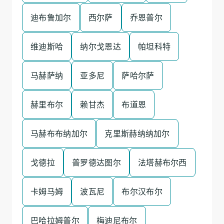
迪布鲁加尔
西尔萨
乔恩普尔
维迪斯哈
纳尔戈恩达
帕坦科特
马赫萨纳
亚多尼
萨哈尔萨
赫里布尔
赖甘杰
布道恩
马赫布布纳加尔
克里斯赫纳纳加尔
戈德拉
普罗德达图尔
法塔赫布尔西
卡姆马姆
波瓦尼
布尔汉布尔
巴哈拉姆普尔
梅迪尼布尔