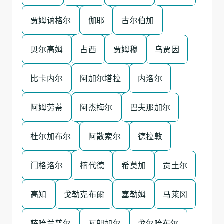
贾姆讷格尔
伽耶
古尔伯加
贝尔高姆
占西
贾姆穆
乌贾因
比卡内尔
阿加尔塔拉
内洛尔
阿姆劳蒂
阿杰梅尔
巴夫那加尔
杜尔加布尔
阿散索尔
德拉敦
门格洛尔
楠代德
希莫加
贡土尔
高知
戈勒克布爾
塞勒姆
马莱冈
萨哈兰普尔
瓦朗加尔
戈尔哈布尔