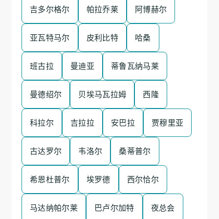
吉多尔格尔
帕拉乔莱
阿博赫尔
亚瓦特马尔
皮利比特
哈桑
班古拉
曼迪亚
蒂鲁瓦纳马莱
曼德绍尔
贝埃马瓦拉姆
西隆
科拉尔
吉拉拉
安巴拉
贾穆里亚
古达罗尔
韦洛尔
桑蒂普尔
希恩杜普尔
埃罗德
西尔恰尔
马达纳帕尔莱
巴卢尔加特
夜总会