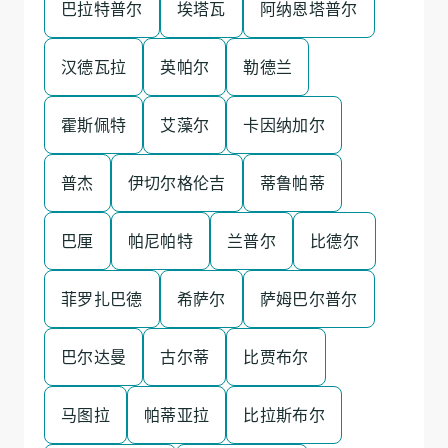
巴拉特普尔
埃塔瓦
阿纳恩塔普尔
汉德瓦拉
英帕尔
勒德兰
霍斯佩特
艾藻尔
卡因纳加尔
普杰
伊切尔格伦吉
蒂鲁帕蒂
巴厘
帕尼帕特
兰普尔
比德尔
菲罗扎巴德
希萨尔
萨姆巴尔普尔
巴尔达曼
古尔蒂
比贾布尔
马图拉
帕蒂亚拉
比拉斯布尔