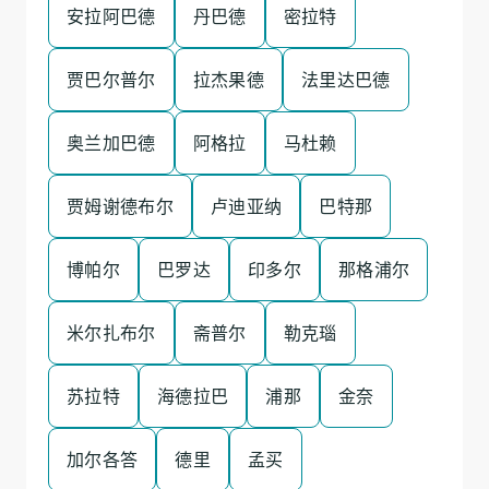
安拉阿巴德
丹巴德
密拉特
贾巴尔普尔
拉杰果德
法里达巴德
奥兰加巴德
阿格拉
马杜赖
贾姆谢德布尔
卢迪亚纳
巴特那
博帕尔
巴罗达
印多尔
那格浦尔
米尔扎布尔
斋普尔
勒克瑙
苏拉特
海德拉巴
浦那
金奈
加尔各答
德里
孟买