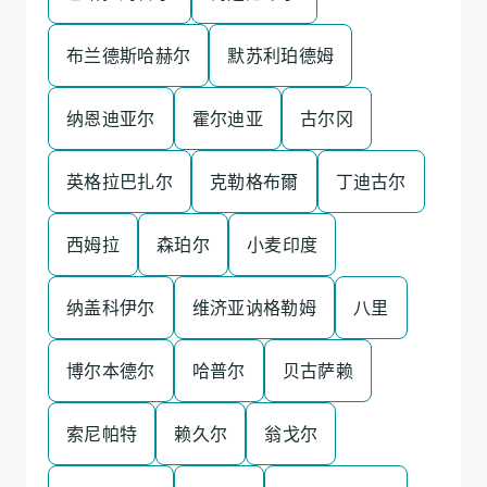
布兰德斯哈赫尔
默苏利珀德姆
纳恩迪亚尔
霍尔迪亚
古尔冈
英格拉巴扎尔
克勒格布爾
丁迪古尔
西姆拉
森珀尔
小麦印度
纳盖科伊尔
维济亚讷格勒姆
八里
博尔本德尔
哈普尔
贝古萨赖
索尼帕特
赖久尔
翁戈尔