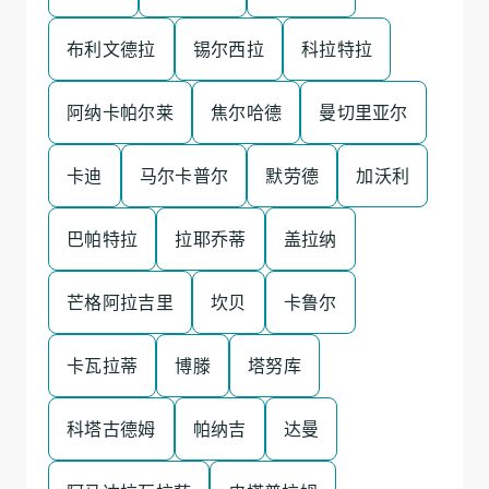
布利文德拉
锡尔西拉
科拉特拉
阿纳卡帕尔莱
焦尔哈德
曼切里亚尔
卡迪
马尔卡普尔
默劳德
加沃利
巴帕特拉
拉耶乔蒂
盖拉纳
芒格阿拉吉里
坎贝
卡鲁尔
卡瓦拉蒂
博滕
塔努库
科塔古德姆
帕纳吉
达曼