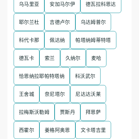
乌马里亚
安加马尔伊
德瓦拉科恩达
耶尔兰杜
吉德卢尔
乌达姆普尔
科代卡那
佩达纳
帕塔纳姆蒂特塔
德瓦卡
索兰
久纳尔
麦哈
恰恩纳拉耶帕特塔纳
科沃武尔
王舍城
奈尼塔尔
尼达达沃莱
拉梅斯沃勒姆
贾斯丹
拜恩萨
西霍尔
姜格阿奥恩
文卡塔吉里