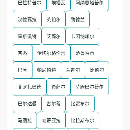
巴拉特普尔
埃塔瓦
阿纳恩塔普尔
汉德瓦拉
英帕尔
勒德兰
霍斯佩特
艾藻尔
卡因纳加尔
普杰
伊切尔格伦吉
蒂鲁帕蒂
巴厘
帕尼帕特
兰普尔
比德尔
菲罗扎巴德
希萨尔
萨姆巴尔普尔
巴尔达曼
古尔蒂
比贾布尔
马图拉
帕蒂亚拉
比拉斯布尔