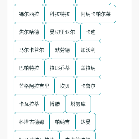
锡尔西拉
科拉特拉
阿纳卡帕尔莱
焦尔哈德
曼切里亚尔
卡迪
马尔卡普尔
默劳德
加沃利
巴帕特拉
拉耶乔蒂
盖拉纳
芒格阿拉吉里
坎贝
卡鲁尔
卡瓦拉蒂
博滕
塔努库
科塔古德姆
帕纳吉
达曼