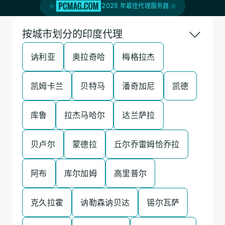
2025 年最佳代理服务器
按城市划分的印度代理
讷利亚
奥拉奇哈
梅格拉杰
凯姆卡兰
贝特马
潘奇加尼
凯德
库鲁
拉杰马哈尔
达兰萨拉
贝卢尔
蒙德拉
丘尔乔雷姆恰乔拉
阿布
库尔加姆
高里普尔
克久拉霍
讷勒森讷贝达
锡尔瓦萨