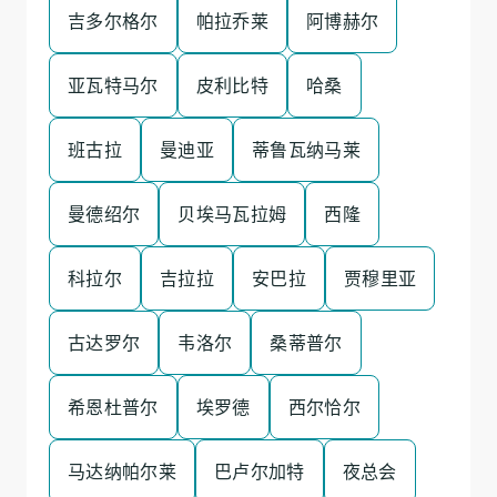
吉多尔格尔
帕拉乔莱
阿博赫尔
亚瓦特马尔
皮利比特
哈桑
班古拉
曼迪亚
蒂鲁瓦纳马莱
曼德绍尔
贝埃马瓦拉姆
西隆
科拉尔
吉拉拉
安巴拉
贾穆里亚
古达罗尔
韦洛尔
桑蒂普尔
希恩杜普尔
埃罗德
西尔恰尔
马达纳帕尔莱
巴卢尔加特
夜总会