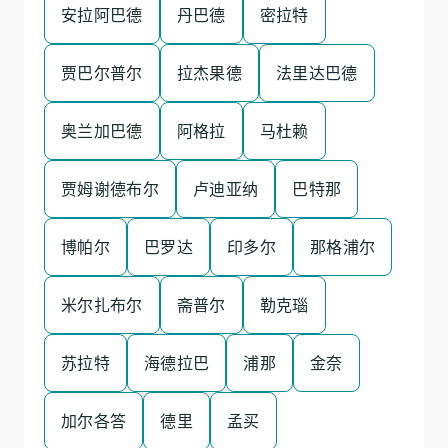
安拉阿巴德
丹巴德
密拉特
贾巴尔普尔
拉杰果德
法里达巴德
奥兰加巴德
阿格拉
马杜赖
贾姆谢德布尔
卢迪亚纳
巴特那
博帕尔
巴罗达
印多尔
那格浦尔
米尔扎布尔
斋普尔
勒克瑙
苏拉特
海德拉巴
浦那
金奈
加尔各答
德里
孟买