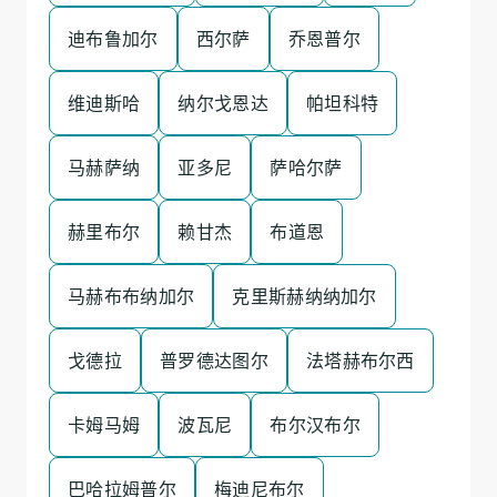
迪布鲁加尔
西尔萨
乔恩普尔
维迪斯哈
纳尔戈恩达
帕坦科特
马赫萨纳
亚多尼
萨哈尔萨
赫里布尔
赖甘杰
布道恩
马赫布布纳加尔
克里斯赫纳纳加尔
戈德拉
普罗德达图尔
法塔赫布尔西
卡姆马姆
波瓦尼
布尔汉布尔
巴哈拉姆普尔
梅迪尼布尔