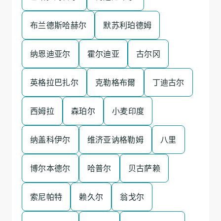
布兰德斯哈赫尔
默苏利珀德姆
纳恩迪亚尔
霍尔迪亚
古尔冈
英格拉巴扎尔
克勒格布爾
丁迪古尔
西姆拉
森珀尔
小麦印度
纳盖科伊尔
维济亚讷格勒姆
八里
博尔本德尔
哈普尔
贝古萨赖
索尼帕特
赖久尔
翁戈尔