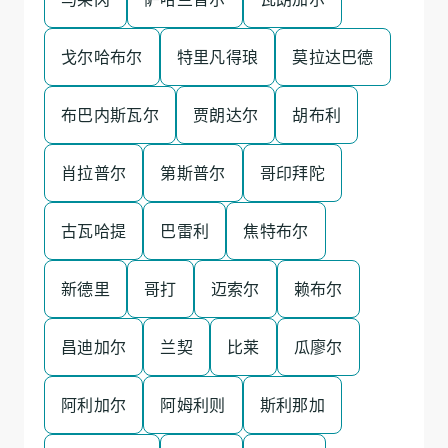
戈尔哈布尔
特里凡得琅
莫拉达巴德
布巴内斯瓦尔
贾朗达尔
胡布利
肖拉普尔
第斯普尔
哥印拜陀
古瓦哈提
巴雷利
焦特布尔
新德里
哥打
迈索尔
赖布尔
昌迪加尔
兰契
比莱
瓜廖尔
阿利加尔
阿姆利则
斯利那加