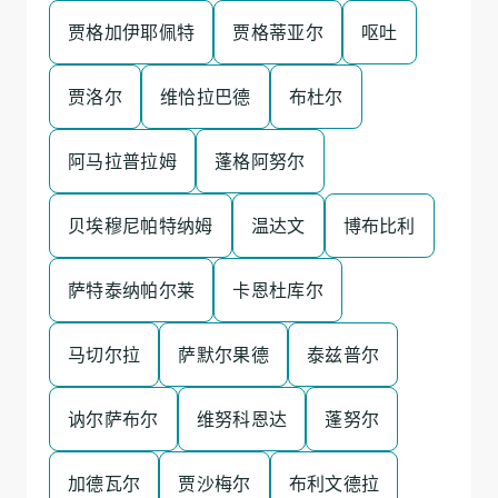
贾格加伊耶佩特
贾格蒂亚尔
呕吐
贾洛尔
维恰拉巴德
布杜尔
阿马拉普拉姆
蓬格阿努尔
贝埃穆尼帕特纳姆
温达文
博布比利
萨特泰纳帕尔莱
卡恩杜库尔
马切尔拉
萨默尔果德
泰兹普尔
讷尔萨布尔
维努科恩达
蓬努尔
加德瓦尔
贾沙梅尔
布利文德拉