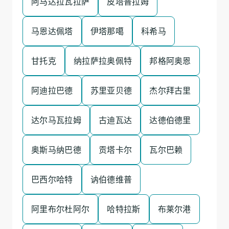
阿马达拉瓦拉萨
皮塔普拉姆
马恩达佩塔
伊塔那噶
科希马
甘托克
纳拉萨拉奥佩特
邦格阿奥恩
阿迪拉巴德
苏里亚贝德
杰尔拜古里
达尔马瓦拉姆
古迪瓦达
达德伯德里
奥斯马纳巴德
贡塔卡尔
瓦尔巴赖
巴西尔哈特
讷伯德维普
阿里布尔杜阿尔
哈特拉斯
布莱尔港