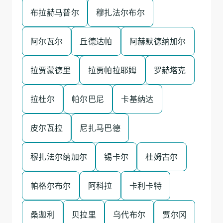
布拉赫马普尔
穆扎法尔布尔
阿尔瓦尔
丘德达帕
阿赫默德纳加尔
拉贾蒙德里
拉贾帕拉耶姆
罗赫塔克
拉杜尔
帕尔巴尼
卡基纳达
皮尔瓦拉
尼扎马巴德
穆扎法尔纳加尔
锡卡尔
杜姆古尔
帕格尔布尔
阿科拉
卡利卡特
桑迦利
贝拉里
乌代布尔
贾尔冈