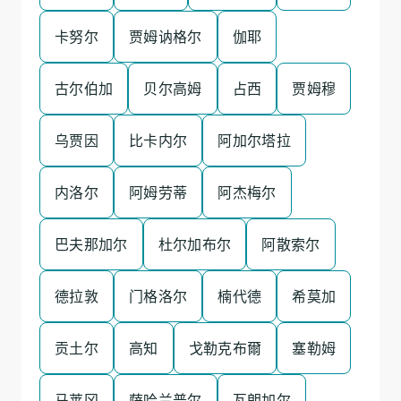
卡努尔
贾姆讷格尔
伽耶
古尔伯加
贝尔高姆
占西
贾姆穆
乌贾因
比卡内尔
阿加尔塔拉
内洛尔
阿姆劳蒂
阿杰梅尔
巴夫那加尔
杜尔加布尔
阿散索尔
德拉敦
门格洛尔
楠代德
希莫加
贡土尔
高知
戈勒克布爾
塞勒姆
马莱冈
萨哈兰普尔
瓦朗加尔