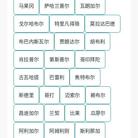
马莱冈
萨哈兰普尔
瓦朗加尔
戈尔哈布尔
特里凡得琅
莫拉达巴德
布巴内斯瓦尔
贾朗达尔
胡布利
肖拉普尔
第斯普尔
哥印拜陀
古瓦哈提
巴雷利
焦特布尔
新德里
哥打
迈索尔
赖布尔
昌迪加尔
兰契
比莱
瓜廖尔
阿利加尔
阿姆利则
斯利那加