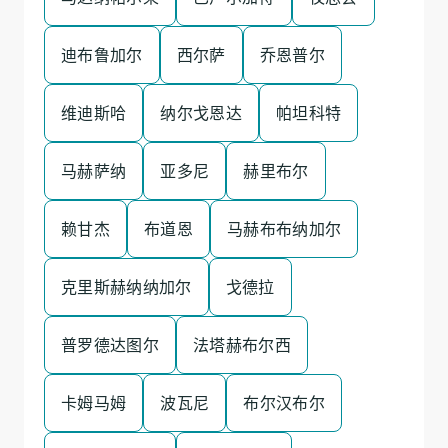
迪布鲁加尔
西尔萨
乔恩普尔
维迪斯哈
纳尔戈恩达
帕坦科特
马赫萨纳
亚多尼
赫里布尔
赖甘杰
布道恩
马赫布布纳加尔
克里斯赫纳纳加尔
戈德拉
普罗德达图尔
法塔赫布尔西
卡姆马姆
波瓦尼
布尔汉布尔