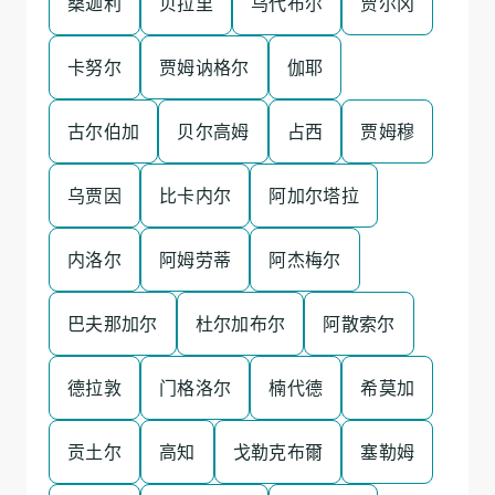
桑迦利
贝拉里
乌代布尔
贾尔冈
卡努尔
贾姆讷格尔
伽耶
古尔伯加
贝尔高姆
占西
贾姆穆
乌贾因
比卡内尔
阿加尔塔拉
内洛尔
阿姆劳蒂
阿杰梅尔
巴夫那加尔
杜尔加布尔
阿散索尔
德拉敦
门格洛尔
楠代德
希莫加
贡土尔
高知
戈勒克布爾
塞勒姆