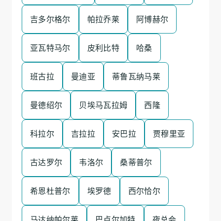
吉多尔格尔
帕拉乔莱
阿博赫尔
亚瓦特马尔
皮利比特
哈桑
班古拉
曼迪亚
蒂鲁瓦纳马莱
曼德绍尔
贝埃马瓦拉姆
西隆
科拉尔
吉拉拉
安巴拉
贾穆里亚
古达罗尔
韦洛尔
桑蒂普尔
希恩杜普尔
埃罗德
西尔恰尔
马达纳帕尔莱
巴卢尔加特
夜总会