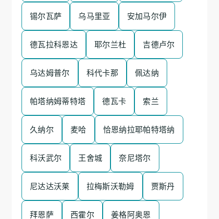
锡尔瓦萨
乌马里亚
安加马尔伊
德瓦拉科恩达
耶尔兰杜
吉德卢尔
乌达姆普尔
科代卡那
佩达纳
帕塔纳姆蒂特塔
德瓦卡
索兰
久纳尔
麦哈
恰恩纳拉耶帕特塔纳
科沃武尔
王舍城
奈尼塔尔
尼达达沃莱
拉梅斯沃勒姆
贾斯丹
拜恩萨
西霍尔
姜格阿奥恩