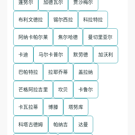
蓬努尔
加德瓦尔
贾沙梅尔
布利文德拉
锡尔西拉
科拉特拉
阿纳卡帕尔莱
焦尔哈德
曼切里亚尔
卡迪
马尔卡普尔
默劳德
加沃利
巴帕特拉
拉耶乔蒂
盖拉纳
芒格阿拉吉里
坎贝
卡鲁尔
卡瓦拉蒂
博滕
塔努库
科塔古德姆
帕纳吉
达曼