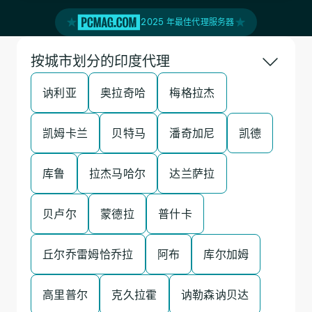
2025 年最佳代理服务器
按城市划分的印度代理
讷利亚
奥拉奇哈
梅格拉杰
凯姆卡兰
贝特马
潘奇加尼
凯德
库鲁
拉杰马哈尔
达兰萨拉
贝卢尔
蒙德拉
普什卡
丘尔乔雷姆恰乔拉
阿布
库尔加姆
高里普尔
克久拉霍
讷勒森讷贝达