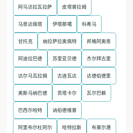
阿马达拉瓦拉萨
皮塔普拉姆
马恩达佩塔
伊塔那噶
科希马
甘托克
纳拉萨拉奥佩特
邦格阿奥恩
阿迪拉巴德
苏里亚贝德
杰尔拜古里
达尔马瓦拉姆
古迪瓦达
达德伯德里
奥斯马纳巴德
贡塔卡尔
瓦尔巴赖
巴西尔哈特
讷伯德维普
阿里布尔杜阿尔
哈特拉斯
布莱尔港