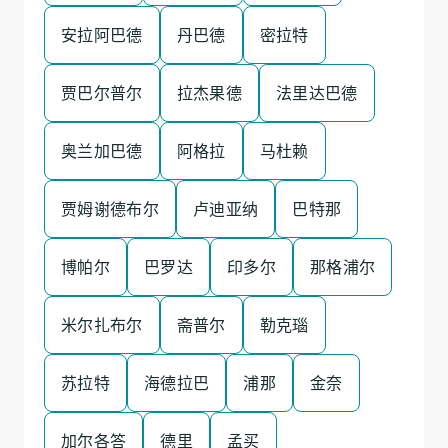
安拉阿巴德
丹巴德
密拉特
贾巴尔普尔
拉杰果德
法里达巴德
奥兰加巴德
阿格拉
马杜赖
贾姆谢德布尔
卢迪亚纳
巴特那
博帕尔
巴罗达
印多尔
那格浦尔
米尔扎布尔
斋普尔
勒克瑙
苏拉特
海德拉巴
浦那
金奈
加尔各答
德里
孟买