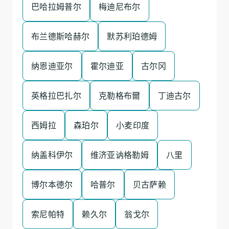
巴哈拉姆普尔
梅迪尼布尔
布兰德斯哈赫尔
默苏利珀德姆
纳恩迪亚尔
霍尔迪亚
古尔冈
英格拉巴扎尔
克勒格布爾
丁迪古尔
西姆拉
森珀尔
小麦印度
纳盖科伊尔
维济亚讷格勒姆
八里
博尔本德尔
哈普尔
贝古萨赖
索尼帕特
赖久尔
翁戈尔