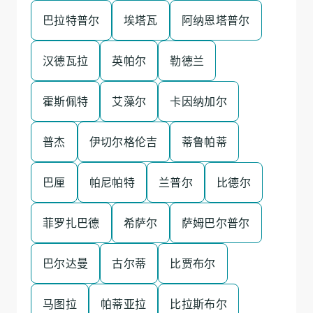
巴拉特普尔
埃塔瓦
阿纳恩塔普尔
汉德瓦拉
英帕尔
勒德兰
霍斯佩特
艾藻尔
卡因纳加尔
普杰
伊切尔格伦吉
蒂鲁帕蒂
巴厘
帕尼帕特
兰普尔
比德尔
菲罗扎巴德
希萨尔
萨姆巴尔普尔
巴尔达曼
古尔蒂
比贾布尔
马图拉
帕蒂亚拉
比拉斯布尔