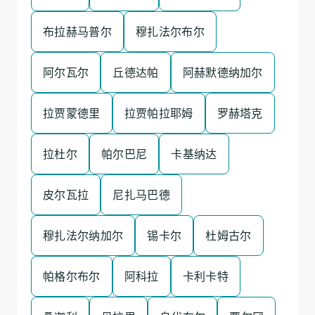
布拉赫马普尔
穆扎法尔布尔
阿尔瓦尔
丘德达帕
阿赫默德纳加尔
拉贾蒙德里
拉贾帕拉耶姆
罗赫塔克
拉杜尔
帕尔巴尼
卡基纳达
皮尔瓦拉
尼扎马巴德
穆扎法尔纳加尔
锡卡尔
杜姆古尔
帕格尔布尔
阿科拉
卡利卡特