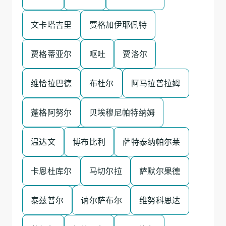
文卡塔吉里
贾格加伊耶佩特
贾格蒂亚尔
呕吐
贾洛尔
维恰拉巴德
布杜尔
阿马拉普拉姆
蓬格阿努尔
贝埃穆尼帕特纳姆
温达文
博布比利
萨特泰纳帕尔莱
卡恩杜库尔
马切尔拉
萨默尔果德
泰兹普尔
讷尔萨布尔
维努科恩达