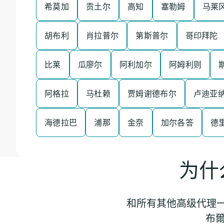
希莫加
贡土尔
高知
塞勒姆
马莱
胡布利
肖拉普尔
第斯普尔
哥印拜陀
比莱
瓜廖尔
阿利加尔
阿姆利则
阿格拉
马杜赖
贾姆谢德布尔
卢迪亚
海德拉巴
浦那
金奈
加尔各答
德
为什
和所有其他高级代理一
布爾