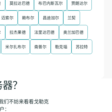
琅
莫拉达巴德
布巴内斯瓦尔
贾朗达尔
迈索尔
赖布尔
昌迪加尔
兰契
尔
拉杰果德
法里达巴德
奥兰加巴德
米尔扎布尔
斋普尔
勒克瑙
苏拉特
务器？
。我们不妨来看看戈勒克
用户：