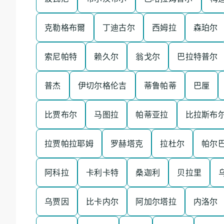
克勒格布爾
丁迪古尔
西姆拉
森珀尔
索尼帕特
赖久尔
翁戈尔
巴拉特普尔
普杰
伊切尔格伦吉
蒂鲁帕蒂
巴厘
比贾布尔
马图拉
帕蒂亚拉
比拉斯布
拉贾帕拉耶姆
罗赫塔克
拉杜尔
帕尔
阿科拉
卡利卡特
桑迦利
贝拉里
乌贾因
比卡内尔
阿加尔塔拉
内洛尔