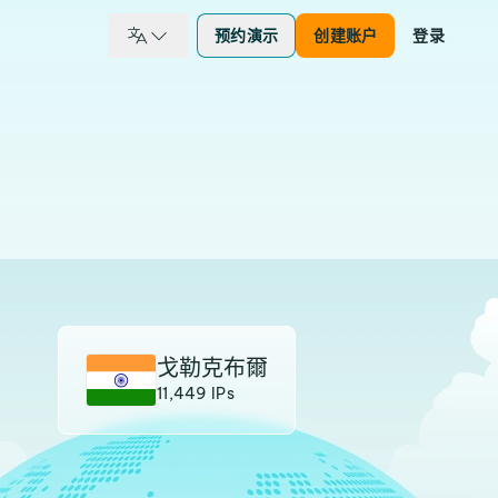
预约演示
创建账户
登录
戈勒克布爾
11,449 IPs