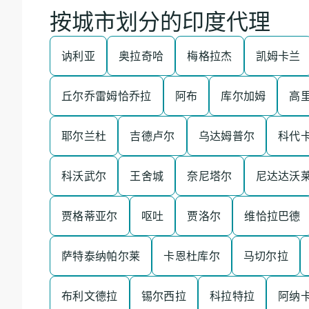
按城市划分的印度代理
讷利亚
奥拉奇哈
梅格拉杰
凯姆卡兰
丘尔乔雷姆恰乔拉
阿布
库尔加姆
高
耶尔兰杜
吉德卢尔
乌达姆普尔
科代
科沃武尔
王舍城
奈尼塔尔
尼达达沃
贾格蒂亚尔
呕吐
贾洛尔
维恰拉巴德
萨特泰纳帕尔莱
卡恩杜库尔
马切尔拉
布利文德拉
锡尔西拉
科拉特拉
阿纳