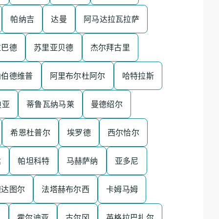
帕纳吉
达曼
阿马达拉瓦拉萨
拉巴德
苏里亚贝德
杰尔拜古里
讷伯德维普
阿里布尔杜阿尔
哈特拉斯
迪亚
蒂鲁瓦纳马莱
曼德绍尔
希恩杜普尔
埃罗德
西尔恰尔
达
帕坦科特
马赫萨纳
亚多尼
德达图尔
法塔赫布尔西
卡姆马姆
尔
霍尔迪亚
古尔冈
英格拉巴扎尔