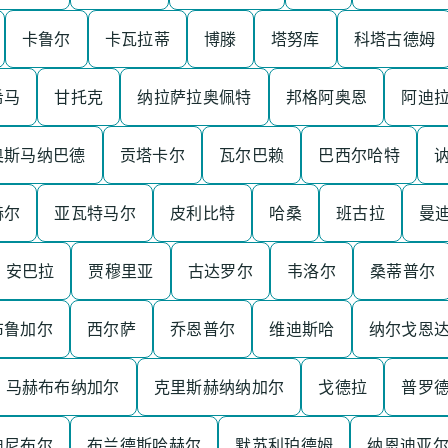
卡鲁尔
卡瓦拉蒂
博滕
塔努库
科塔古德姆
希马
甘托克
纳拉萨拉奥佩特
邦格阿奥恩
阿迪
奥斯马纳巴德
贡塔卡尔
瓦尔巴赖
巴西尔哈特
赫尔
亚瓦特马尔
皮利比特
哈桑
班古拉
曼
安巴拉
贾穆里亚
古达罗尔
韦洛尔
桑蒂普尔
布鲁加尔
西尔萨
乔恩普尔
维迪斯哈
纳尔戈恩
马赫布布纳加尔
克里斯赫纳纳加尔
戈德拉
普罗
迪尼布尔
布兰德斯哈赫尔
默苏利珀德姆
纳恩迪亚