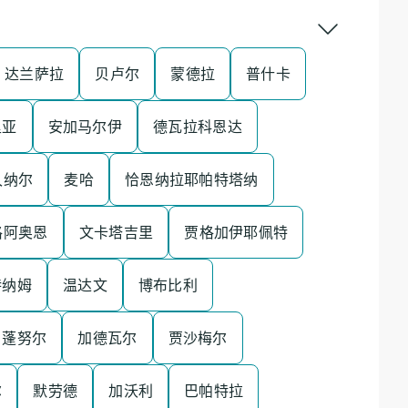
达兰萨拉
贝卢尔
蒙德拉
普什卡
里亚
安加马尔伊
德瓦拉科恩达
久纳尔
麦哈
恰恩纳拉耶帕特塔纳
格阿奥恩
文卡塔吉里
贾格加伊耶佩特
特纳姆
温达文
博布比利
蓬努尔
加德瓦尔
贾沙梅尔
尔
默劳德
加沃利
巴帕特拉