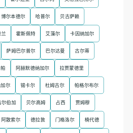
博尔本德尔
哈普尔
贝古萨赖
德兰
霍斯佩特
艾藻尔
卡因纳加尔
萨姆巴尔普尔
巴尔达曼
古尔蒂
达帕
阿赫默德纳加尔
拉贾蒙德里
纳加尔
锡卡尔
杜姆古尔
帕格尔布尔
古尔伯加
贝尔高姆
占西
贾姆穆
阿散索尔
德拉敦
门格洛尔
楠代德