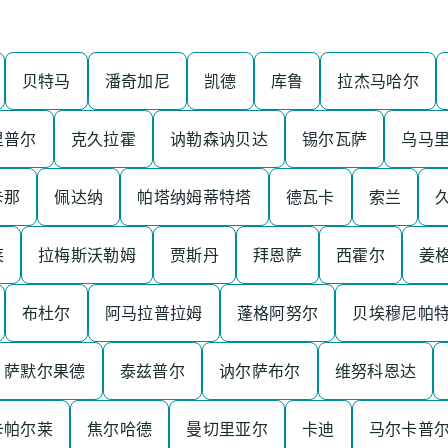
贝特马
潘奇加尼
凯德
库鲁
拉杰马哈尔
里普尔
克久拉霍
讷勒森讷贝达
锡尔瓦萨
乌马
卡那
佩达纳
帕塔纳姆蒂特塔
德瓦卡
索兰
莱
拉梅斯沃勒姆
贾斯丹
拜恩萨
西霍尔
姜
布杜尔
阿马拉普拉姆
蓬格阿努尔
贝埃穆尼帕
萨默尔果德
泰兹普尔
讷尔萨布尔
维努科恩达
卡帕尔莱
焦尔哈德
曼切里亚尔
卡迪
马尔卡普