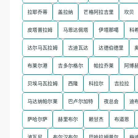
拉耶乔蒂
盖拉纳
芒格阿拉吉里
坎贝
皮塔普拉姆
马恩达佩塔
伊塔那噶
科
达尔马瓦拉姆
古迪瓦达
达德伯德里
布莱尔港
吉多尔格尔
帕拉乔莱
阿博
贝埃马瓦拉姆
西隆
科拉尔
吉拉拉
马达纳帕尔莱
巴卢尔加特
夜总会
迪
萨哈尔萨
赫里布尔
赖甘杰
布道恩
波瓦尼
布尔汉布尔
巴哈拉姆普尔
梅