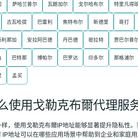
冈
萨哈兰普尔
瓦朗加尔
戈尔哈布尔
特里凡得
古瓦哈提
巴雷利
焦特布尔
新德里
哥打
斯利那加
安拉阿巴德
丹巴德
密拉特
贾巴尔普
纳
巴特那
博帕尔
巴罗达
印多尔
那格浦尔
里
孟买
么使用戈勒克布爾代理服
样，使用戈勒克布爾IP地址能够显著提升隐私性
 IP地址可以在哪些应用场景中帮助到企业和家庭