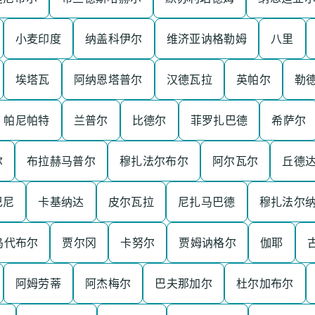
小麦印度
纳盖科伊尔
维济亚讷格勒姆
八里
埃塔瓦
阿纳恩塔普尔
汉德瓦拉
英帕尔
勒
帕尼帕特
兰普尔
比德尔
菲罗扎巴德
希萨尔
尔
布拉赫马普尔
穆扎法尔布尔
阿尔瓦尔
丘德
巴尼
卡基纳达
皮尔瓦拉
尼扎马巴德
穆扎法尔
乌代布尔
贾尔冈
卡努尔
贾姆讷格尔
伽耶
阿姆劳蒂
阿杰梅尔
巴夫那加尔
杜尔加布尔