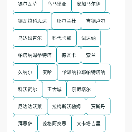
锡尔瓦萨
乌马里亚
安加马尔伊
德瓦拉科恩达
耶尔兰杜
吉德卢尔
乌达姆普尔
科代卡那
佩达纳
帕塔纳姆蒂特塔
德瓦卡
索兰
久纳尔
麦哈
恰恩纳拉耶帕特塔纳
科沃武尔
王舍城
奈尼塔尔
尼达达沃莱
拉梅斯沃勒姆
贾斯丹
拜恩萨
姜格阿奥恩
文卡塔吉里