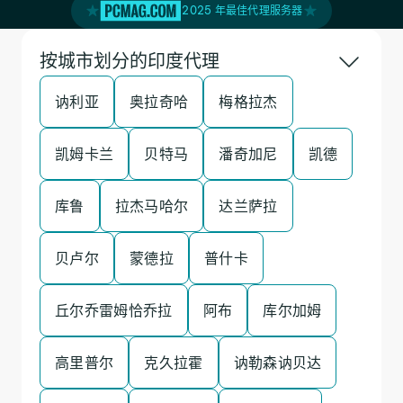
2025 年最佳代理服务器
按城市划分的印度代理
讷利亚
奥拉奇哈
梅格拉杰
凯姆卡兰
贝特马
潘奇加尼
凯德
库鲁
拉杰马哈尔
达兰萨拉
贝卢尔
蒙德拉
普什卡
丘尔乔雷姆恰乔拉
阿布
库尔加姆
高里普尔
克久拉霍
讷勒森讷贝达