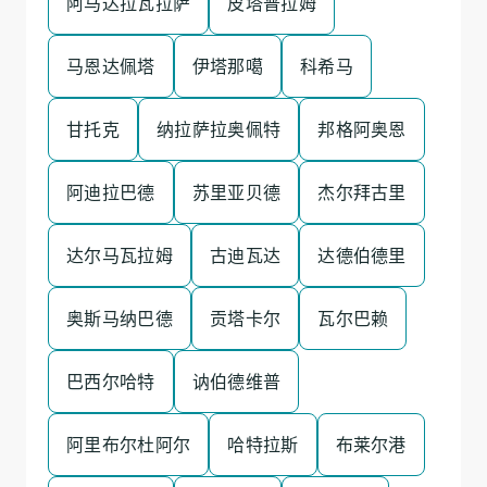
阿马达拉瓦拉萨
皮塔普拉姆
马恩达佩塔
伊塔那噶
科希马
甘托克
纳拉萨拉奥佩特
邦格阿奥恩
阿迪拉巴德
苏里亚贝德
杰尔拜古里
达尔马瓦拉姆
古迪瓦达
达德伯德里
奥斯马纳巴德
贡塔卡尔
瓦尔巴赖
巴西尔哈特
讷伯德维普
阿里布尔杜阿尔
哈特拉斯
布莱尔港