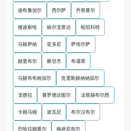
迪布鲁加尔
西尔萨
乔恩普尔
维迪斯哈
纳尔戈恩达
帕坦科特
马赫萨纳
亚多尼
萨哈尔萨
赫里布尔
赖甘杰
布道恩
马赫布布纳加尔
克里斯赫纳纳加尔
戈德拉
普罗德达图尔
法塔赫布尔西
卡姆马姆
波瓦尼
布尔汉布尔
巴哈拉姆普尔
梅迪尼布尔