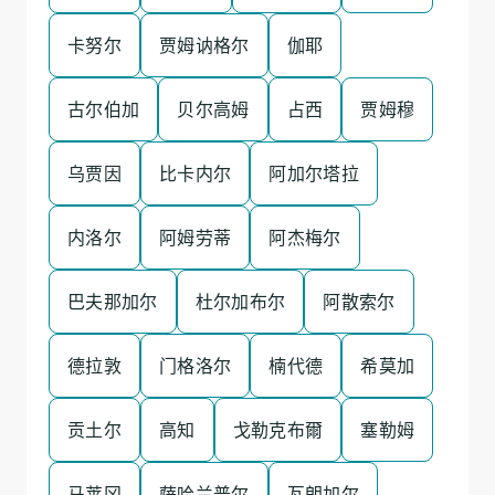
卡努尔
贾姆讷格尔
伽耶
古尔伯加
贝尔高姆
占西
贾姆穆
乌贾因
比卡内尔
阿加尔塔拉
内洛尔
阿姆劳蒂
阿杰梅尔
巴夫那加尔
杜尔加布尔
阿散索尔
德拉敦
门格洛尔
楠代德
希莫加
贡土尔
高知
戈勒克布爾
塞勒姆
马莱冈
萨哈兰普尔
瓦朗加尔