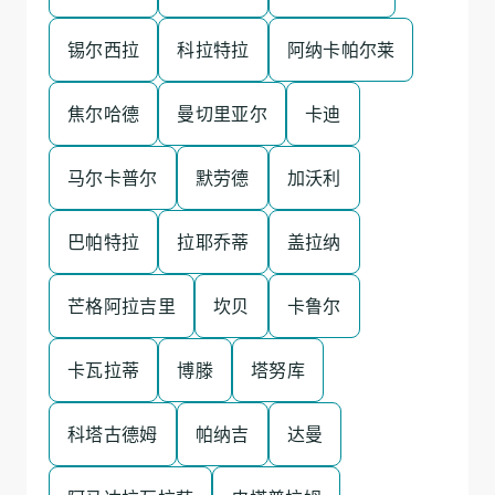
锡尔西拉
科拉特拉
阿纳卡帕尔莱
焦尔哈德
曼切里亚尔
卡迪
马尔卡普尔
默劳德
加沃利
巴帕特拉
拉耶乔蒂
盖拉纳
芒格阿拉吉里
坎贝
卡鲁尔
卡瓦拉蒂
博滕
塔努库
科塔古德姆
帕纳吉
达曼