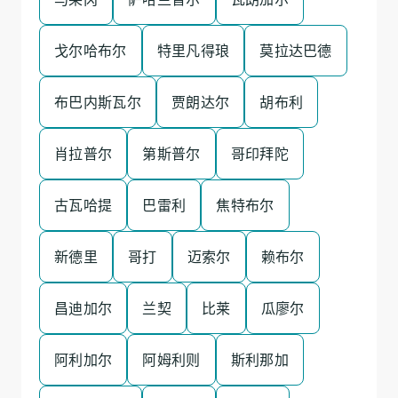
戈尔哈布尔
特里凡得琅
莫拉达巴德
布巴内斯瓦尔
贾朗达尔
胡布利
肖拉普尔
第斯普尔
哥印拜陀
古瓦哈提
巴雷利
焦特布尔
新德里
哥打
迈索尔
赖布尔
昌迪加尔
兰契
比莱
瓜廖尔
阿利加尔
阿姆利则
斯利那加