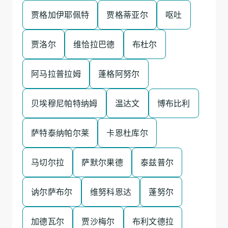
贾格加伊耶佩特
贾格蒂亚尔
呕吐
贾洛尔
维恰拉巴德
布杜尔
阿马拉普拉姆
蓬格阿努尔
贝埃穆尼帕特纳姆
温达文
博布比利
萨特泰纳帕尔莱
卡恩杜库尔
马切尔拉
萨默尔果德
泰兹普尔
讷尔萨布尔
维努科恩达
蓬努尔
加德瓦尔
贾沙梅尔
布利文德拉