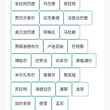
安拉阿巴德
丹巴德
密拉特
贾巴尔普尔
拉杰果德
法里达巴德
奥兰加巴德
阿格拉
马杜赖
贾姆谢德布尔
卢迪亚纳
巴特那
博帕尔
巴罗达
印多尔
那格浦尔
米尔扎布尔
斋普尔
勒克瑙
苏拉特
海德拉巴
浦那
金奈
加尔各答
德里
孟买