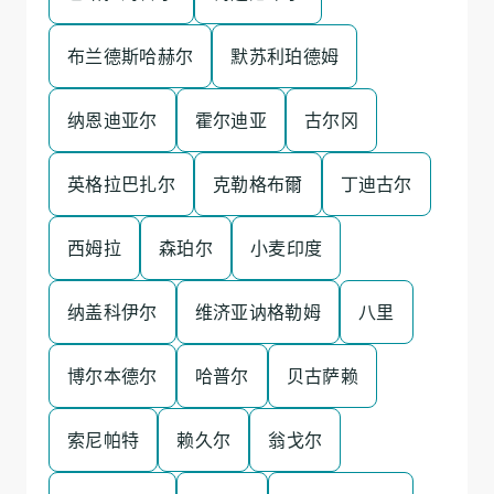
布兰德斯哈赫尔
默苏利珀德姆
纳恩迪亚尔
霍尔迪亚
古尔冈
英格拉巴扎尔
克勒格布爾
丁迪古尔
西姆拉
森珀尔
小麦印度
纳盖科伊尔
维济亚讷格勒姆
八里
博尔本德尔
哈普尔
贝古萨赖
索尼帕特
赖久尔
翁戈尔