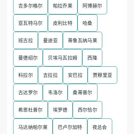
吉多尔格尔
帕拉乔莱
阿博赫尔
亚瓦特马尔
皮利比特
哈桑
班古拉
曼迪亚
蒂鲁瓦纳马莱
曼德绍尔
贝埃马瓦拉姆
西隆
科拉尔
吉拉拉
安巴拉
贾穆里亚
古达罗尔
韦洛尔
桑蒂普尔
希恩杜普尔
埃罗德
西尔恰尔
马达纳帕尔莱
巴卢尔加特
夜总会