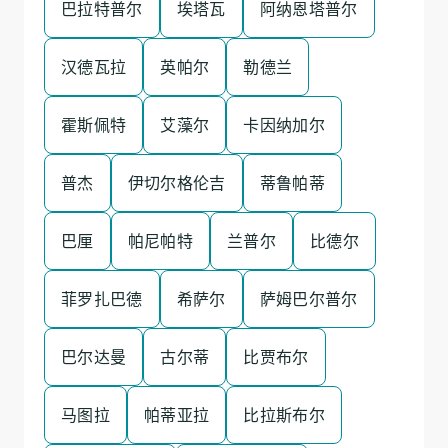
巴拉特普尔
埃塔瓦
阿纳恩塔普尔
汉德瓦拉
英帕尔
勒德兰
霍斯佩特
艾藻尔
卡因纳加尔
普杰
伊切尔格伦吉
蒂鲁帕蒂
巴厘
帕尼帕特
兰普尔
比德尔
菲罗扎巴德
希萨尔
萨姆巴尔普尔
巴尔达曼
古尔蒂
比贾布尔
马图拉
帕蒂亚拉
比拉斯布尔