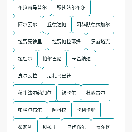
布拉赫马普尔
穆扎法尔布尔
阿尔瓦尔
丘德达帕
阿赫默德纳加尔
拉贾蒙德里
拉贾帕拉耶姆
罗赫塔克
拉杜尔
帕尔巴尼
卡基纳达
皮尔瓦拉
尼扎马巴德
穆扎法尔纳加尔
锡卡尔
杜姆古尔
帕格尔布尔
阿科拉
卡利卡特
桑迦利
贝拉里
乌代布尔
贾尔冈