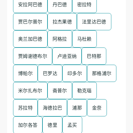
安拉阿巴德
丹巴德
密拉特
贾巴尔普尔
拉杰果德
法里达巴德
奥兰加巴德
阿格拉
马杜赖
贾姆谢德布尔
卢迪亚纳
巴特那
博帕尔
巴罗达
印多尔
那格浦尔
米尔扎布尔
斋普尔
勒克瑙
苏拉特
海德拉巴
浦那
金奈
加尔各答
德里
孟买