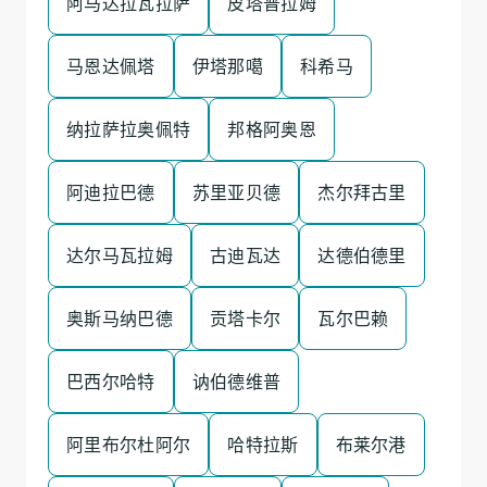
阿马达拉瓦拉萨
皮塔普拉姆
马恩达佩塔
伊塔那噶
科希马
纳拉萨拉奥佩特
邦格阿奥恩
阿迪拉巴德
苏里亚贝德
杰尔拜古里
达尔马瓦拉姆
古迪瓦达
达德伯德里
奥斯马纳巴德
贡塔卡尔
瓦尔巴赖
巴西尔哈特
讷伯德维普
阿里布尔杜阿尔
哈特拉斯
布莱尔港