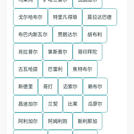
戈尔哈布尔
特里凡得琅
莫拉达巴德
布巴内斯瓦尔
贾朗达尔
胡布利
肖拉普尔
第斯普尔
哥印拜陀
古瓦哈提
巴雷利
焦特布尔
新德里
哥打
迈索尔
赖布尔
昌迪加尔
兰契
比莱
瓜廖尔
阿利加尔
阿姆利则
斯利那加