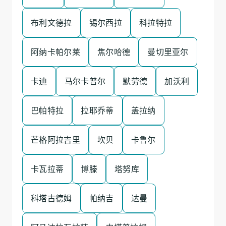
布利文德拉
锡尔西拉
科拉特拉
阿纳卡帕尔莱
焦尔哈德
曼切里亚尔
卡迪
马尔卡普尔
默劳德
加沃利
巴帕特拉
拉耶乔蒂
盖拉纳
芒格阿拉吉里
坎贝
卡鲁尔
卡瓦拉蒂
博滕
塔努库
科塔古德姆
帕纳吉
达曼