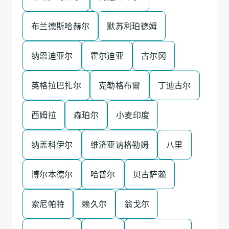
布兰德斯哈赫尔
默苏利珀德姆
纳恩迪亚尔
霍尔迪亚
古尔冈
英格拉巴扎尔
克勒格布爾
丁迪古尔
西姆拉
森珀尔
小麦印度
纳盖科伊尔
维济亚讷格勒姆
八里
博尔本德尔
哈普尔
贝古萨赖
索尼帕特
赖久尔
翁戈尔