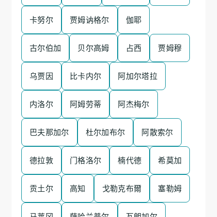
卡努尔
贾姆讷格尔
伽耶
古尔伯加
贝尔高姆
占西
贾姆穆
乌贾因
比卡内尔
阿加尔塔拉
内洛尔
阿姆劳蒂
阿杰梅尔
巴夫那加尔
杜尔加布尔
阿散索尔
德拉敦
门格洛尔
楠代德
希莫加
贡土尔
高知
戈勒克布爾
塞勒姆
马莱冈
萨哈兰普尔
瓦朗加尔