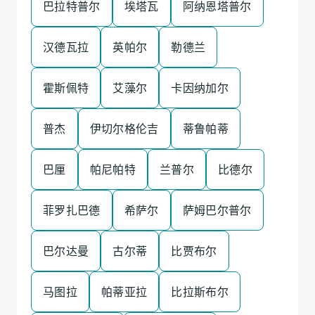
巴拉特普尔
埃塔瓦
阿纳恩塔普尔
汉德瓦拉
英帕尔
勒德兰
霍斯佩特
艾藻尔
卡因纳加尔
普杰
伊切尔格伦吉
蒂鲁帕蒂
巴厘
帕尼帕特
兰普尔
比德尔
菲罗扎巴德
希萨尔
萨姆巴尔普尔
巴尔达曼
古尔蒂
比贾布尔
马图拉
帕蒂亚拉
比拉斯布尔