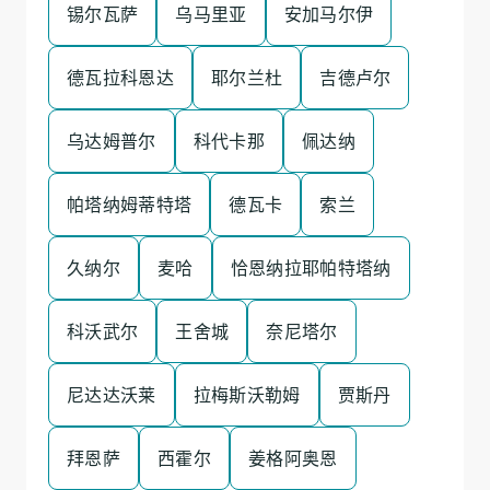
锡尔瓦萨
乌马里亚
安加马尔伊
德瓦拉科恩达
耶尔兰杜
吉德卢尔
乌达姆普尔
科代卡那
佩达纳
帕塔纳姆蒂特塔
德瓦卡
索兰
久纳尔
麦哈
恰恩纳拉耶帕特塔纳
科沃武尔
王舍城
奈尼塔尔
尼达达沃莱
拉梅斯沃勒姆
贾斯丹
拜恩萨
西霍尔
姜格阿奥恩