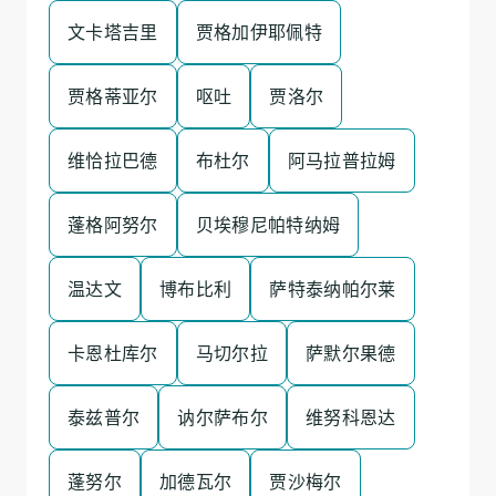
文卡塔吉里
贾格加伊耶佩特
贾格蒂亚尔
呕吐
贾洛尔
维恰拉巴德
布杜尔
阿马拉普拉姆
蓬格阿努尔
贝埃穆尼帕特纳姆
温达文
博布比利
萨特泰纳帕尔莱
卡恩杜库尔
马切尔拉
萨默尔果德
泰兹普尔
讷尔萨布尔
维努科恩达
蓬努尔
加德瓦尔
贾沙梅尔