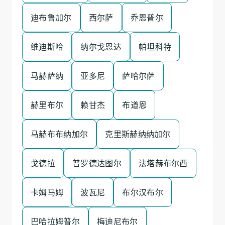
迪布鲁加尔
西尔萨
乔恩普尔
维迪斯哈
纳尔戈恩达
帕坦科特
马赫萨纳
亚多尼
萨哈尔萨
赫里布尔
赖甘杰
布道恩
马赫布布纳加尔
克里斯赫纳纳加尔
戈德拉
普罗德达图尔
法塔赫布尔西
卡姆马姆
波瓦尼
布尔汉布尔
巴哈拉姆普尔
梅迪尼布尔