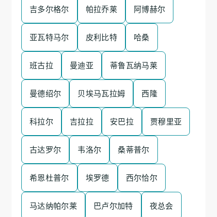
吉多尔格尔
帕拉乔莱
阿博赫尔
亚瓦特马尔
皮利比特
哈桑
班古拉
曼迪亚
蒂鲁瓦纳马莱
曼德绍尔
贝埃马瓦拉姆
西隆
科拉尔
吉拉拉
安巴拉
贾穆里亚
古达罗尔
韦洛尔
桑蒂普尔
希恩杜普尔
埃罗德
西尔恰尔
马达纳帕尔莱
巴卢尔加特
夜总会