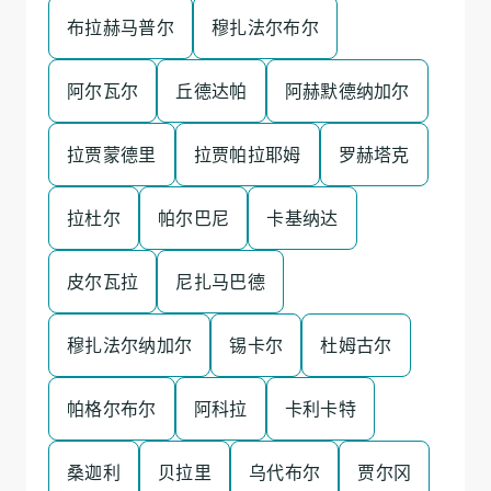
布拉赫马普尔
穆扎法尔布尔
阿尔瓦尔
丘德达帕
阿赫默德纳加尔
拉贾蒙德里
拉贾帕拉耶姆
罗赫塔克
拉杜尔
帕尔巴尼
卡基纳达
皮尔瓦拉
尼扎马巴德
穆扎法尔纳加尔
锡卡尔
杜姆古尔
帕格尔布尔
阿科拉
卡利卡特
桑迦利
贝拉里
乌代布尔
贾尔冈