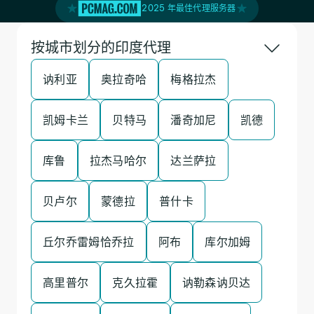
2025 年最佳代理服务器
按城市划分的印度代理
讷利亚
奥拉奇哈
梅格拉杰
凯姆卡兰
贝特马
潘奇加尼
凯德
库鲁
拉杰马哈尔
达兰萨拉
贝卢尔
蒙德拉
普什卡
丘尔乔雷姆恰乔拉
阿布
库尔加姆
高里普尔
克久拉霍
讷勒森讷贝达