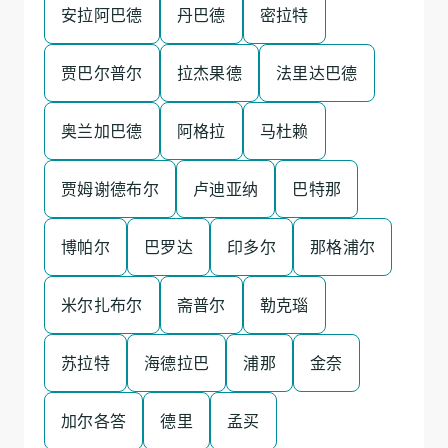
安拉阿巴德
丹巴德
密拉特
贾巴尔普尔
拉杰果德
法里达巴德
奥兰加巴德
阿格拉
马杜赖
贾姆谢德布尔
卢迪亚纳
巴特那
博帕尔
巴罗达
印多尔
那格浦尔
米尔扎布尔
斋普尔
勒克瑙
苏拉特
海德拉巴
浦那
金奈
加尔各答
德里
孟买