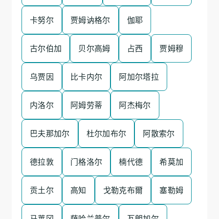
卡努尔
贾姆讷格尔
伽耶
古尔伯加
贝尔高姆
占西
贾姆穆
乌贾因
比卡内尔
阿加尔塔拉
内洛尔
阿姆劳蒂
阿杰梅尔
巴夫那加尔
杜尔加布尔
阿散索尔
德拉敦
门格洛尔
楠代德
希莫加
贡土尔
高知
戈勒克布爾
塞勒姆
马莱冈
萨哈兰普尔
瓦朗加尔