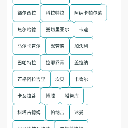
锡尔西拉
科拉特拉
阿纳卡帕尔莱
焦尔哈德
曼切里亚尔
卡迪
马尔卡普尔
默劳德
加沃利
巴帕特拉
拉耶乔蒂
盖拉纳
芒格阿拉吉里
坎贝
卡鲁尔
卡瓦拉蒂
博滕
塔努库
科塔古德姆
帕纳吉
达曼