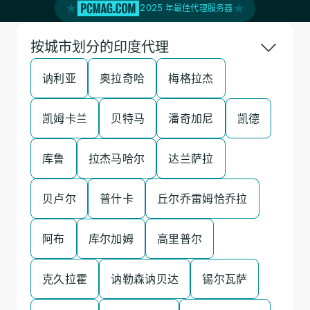
2025 年最佳代理服务器
按城市划分的印度代理
讷利亚
奥拉奇哈
梅格拉杰
凯姆卡兰
贝特马
潘奇加尼
凯德
库鲁
拉杰马哈尔
达兰萨拉
贝卢尔
普什卡
丘尔乔雷姆恰乔拉
阿布
库尔加姆
高里普尔
克久拉霍
讷勒森讷贝达
锡尔瓦萨