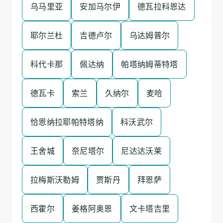
乌马里亚
安加马尔伊
德瓦拉科恩达
耶尔兰杜
吉德卢尔
乌达姆普尔
科代卡那
佩达纳
帕塔纳姆蒂特塔
德瓦卡
索兰
久纳尔
麦哈
恰恩纳拉耶帕特塔纳
科沃武尔
王舍城
奈尼塔尔
尼达达沃莱
拉梅斯沃勒姆
贾斯丹
拜恩萨
西霍尔
姜格阿奥恩
文卡塔吉里