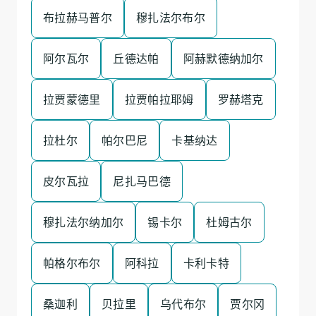
布拉赫马普尔
穆扎法尔布尔
阿尔瓦尔
丘德达帕
阿赫默德纳加尔
拉贾蒙德里
拉贾帕拉耶姆
罗赫塔克
拉杜尔
帕尔巴尼
卡基纳达
皮尔瓦拉
尼扎马巴德
穆扎法尔纳加尔
锡卡尔
杜姆古尔
帕格尔布尔
阿科拉
卡利卡特
桑迦利
贝拉里
乌代布尔
贾尔冈