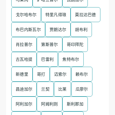
戈尔哈布尔
特里凡得琅
莫拉达巴德
布巴内斯瓦尔
贾朗达尔
胡布利
肖拉普尔
第斯普尔
哥印拜陀
古瓦哈提
巴雷利
焦特布尔
新德里
哥打
迈索尔
赖布尔
昌迪加尔
兰契
比莱
瓜廖尔
阿利加尔
阿姆利则
斯利那加