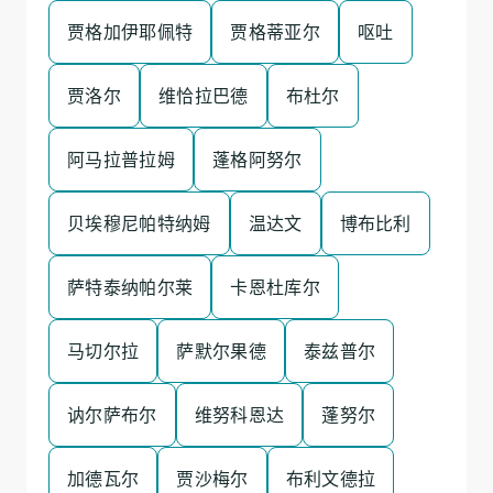
贾格加伊耶佩特
贾格蒂亚尔
呕吐
贾洛尔
维恰拉巴德
布杜尔
阿马拉普拉姆
蓬格阿努尔
贝埃穆尼帕特纳姆
温达文
博布比利
萨特泰纳帕尔莱
卡恩杜库尔
马切尔拉
萨默尔果德
泰兹普尔
讷尔萨布尔
维努科恩达
蓬努尔
加德瓦尔
贾沙梅尔
布利文德拉