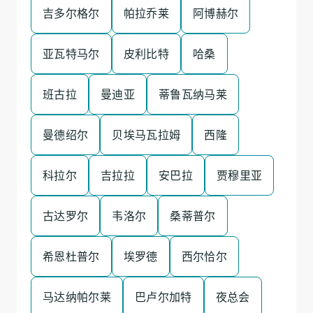
吉多尔格尔
帕拉乔莱
阿博赫尔
亚瓦特马尔
皮利比特
哈桑
班古拉
曼迪亚
蒂鲁瓦纳马莱
曼德绍尔
贝埃马瓦拉姆
西隆
科拉尔
吉拉拉
安巴拉
贾穆里亚
古达罗尔
韦洛尔
桑蒂普尔
希恩杜普尔
埃罗德
西尔恰尔
马达纳帕尔莱
巴卢尔加特
夜总会