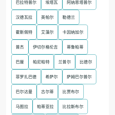
巴拉特普尔
埃塔瓦
阿纳恩塔普尔
汉德瓦拉
英帕尔
勒德兰
霍斯佩特
艾藻尔
卡因纳加尔
普杰
伊切尔格伦吉
蒂鲁帕蒂
巴厘
帕尼帕特
兰普尔
比德尔
菲罗扎巴德
希萨尔
萨姆巴尔普尔
巴尔达曼
古尔蒂
比贾布尔
马图拉
帕蒂亚拉
比拉斯布尔