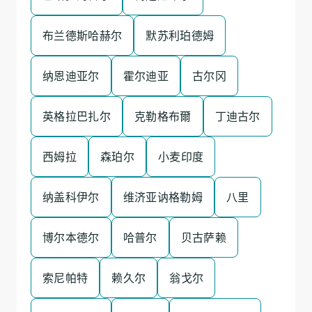
布兰德斯哈赫尔
默苏利珀德姆
纳恩迪亚尔
霍尔迪亚
古尔冈
英格拉巴扎尔
克勒格布爾
丁迪古尔
西姆拉
森珀尔
小麦印度
纳盖科伊尔
维济亚讷格勒姆
八里
博尔本德尔
哈普尔
贝古萨赖
索尼帕特
赖久尔
翁戈尔