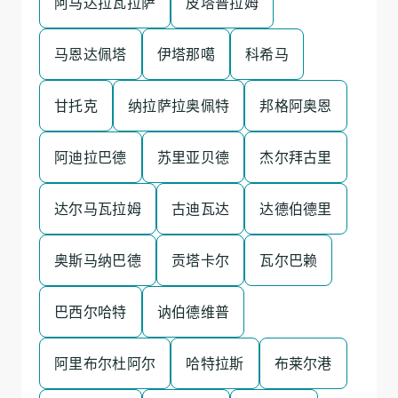
阿马达拉瓦拉萨
皮塔普拉姆
马恩达佩塔
伊塔那噶
科希马
甘托克
纳拉萨拉奥佩特
邦格阿奥恩
阿迪拉巴德
苏里亚贝德
杰尔拜古里
达尔马瓦拉姆
古迪瓦达
达德伯德里
奥斯马纳巴德
贡塔卡尔
瓦尔巴赖
巴西尔哈特
讷伯德维普
阿里布尔杜阿尔
哈特拉斯
布莱尔港