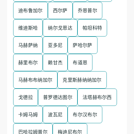
迪布鲁加尔
西尔萨
乔恩普尔
维迪斯哈
纳尔戈恩达
帕坦科特
马赫萨纳
亚多尼
萨哈尔萨
赫里布尔
赖甘杰
布道恩
马赫布布纳加尔
克里斯赫纳纳加尔
戈德拉
普罗德达图尔
法塔赫布尔西
卡姆马姆
波瓦尼
布尔汉布尔
巴哈拉姆普尔
梅迪尼布尔