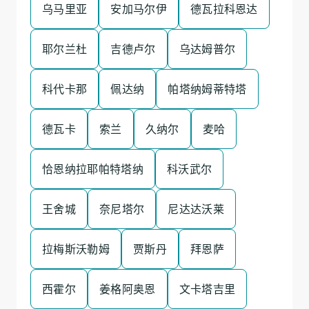
乌马里亚
安加马尔伊
德瓦拉科恩达
耶尔兰杜
吉德卢尔
乌达姆普尔
科代卡那
佩达纳
帕塔纳姆蒂特塔
德瓦卡
索兰
久纳尔
麦哈
恰恩纳拉耶帕特塔纳
科沃武尔
王舍城
奈尼塔尔
尼达达沃莱
拉梅斯沃勒姆
贾斯丹
拜恩萨
西霍尔
姜格阿奥恩
文卡塔吉里