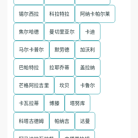
锡尔西拉
科拉特拉
阿纳卡帕尔莱
焦尔哈德
曼切里亚尔
卡迪
马尔卡普尔
默劳德
加沃利
巴帕特拉
拉耶乔蒂
盖拉纳
芒格阿拉吉里
坎贝
卡鲁尔
卡瓦拉蒂
博滕
塔努库
科塔古德姆
帕纳吉
达曼