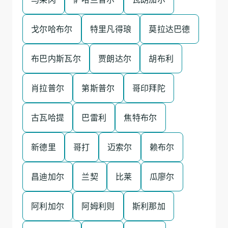
戈尔哈布尔
特里凡得琅
莫拉达巴德
布巴内斯瓦尔
贾朗达尔
胡布利
肖拉普尔
第斯普尔
哥印拜陀
古瓦哈提
巴雷利
焦特布尔
新德里
哥打
迈索尔
赖布尔
昌迪加尔
兰契
比莱
瓜廖尔
阿利加尔
阿姆利则
斯利那加