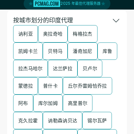
2025 年最佳代理服务器
按城市划分的印度代理
讷利亚
奥拉奇哈
梅格拉杰
凯姆卡兰
贝特马
潘奇加尼
库鲁
拉杰马哈尔
达兰萨拉
贝卢尔
蒙德拉
普什卡
丘尔乔雷姆恰乔拉
阿布
库尔加姆
高里普尔
克久拉霍
讷勒森讷贝达
锡尔瓦萨