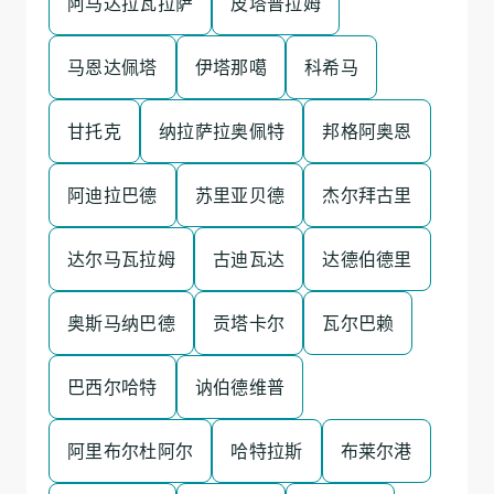
阿马达拉瓦拉萨
皮塔普拉姆
马恩达佩塔
伊塔那噶
科希马
甘托克
纳拉萨拉奥佩特
邦格阿奥恩
阿迪拉巴德
苏里亚贝德
杰尔拜古里
达尔马瓦拉姆
古迪瓦达
达德伯德里
奥斯马纳巴德
贡塔卡尔
瓦尔巴赖
巴西尔哈特
讷伯德维普
阿里布尔杜阿尔
哈特拉斯
布莱尔港