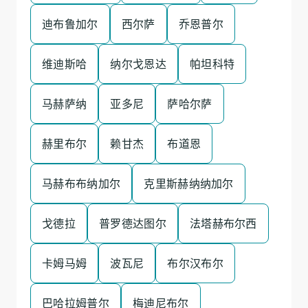
迪布鲁加尔
西尔萨
乔恩普尔
维迪斯哈
纳尔戈恩达
帕坦科特
马赫萨纳
亚多尼
萨哈尔萨
赫里布尔
赖甘杰
布道恩
马赫布布纳加尔
克里斯赫纳纳加尔
戈德拉
普罗德达图尔
法塔赫布尔西
卡姆马姆
波瓦尼
布尔汉布尔
巴哈拉姆普尔
梅迪尼布尔