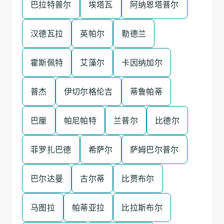
巴拉特普尔
埃塔瓦
阿纳恩塔普尔
汉德瓦拉
英帕尔
勒德兰
霍斯佩特
艾藻尔
卡因纳加尔
普杰
伊切尔格伦吉
蒂鲁帕蒂
巴厘
帕尼帕特
兰普尔
比德尔
菲罗扎巴德
希萨尔
萨姆巴尔普尔
巴尔达曼
古尔蒂
比贾布尔
马图拉
帕蒂亚拉
比拉斯布尔