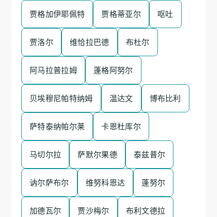
贾格加伊耶佩特
贾格蒂亚尔
呕吐
贾洛尔
维恰拉巴德
布杜尔
阿马拉普拉姆
蓬格阿努尔
贝埃穆尼帕特纳姆
温达文
博布比利
萨特泰纳帕尔莱
卡恩杜库尔
马切尔拉
萨默尔果德
泰兹普尔
讷尔萨布尔
维努科恩达
蓬努尔
加德瓦尔
贾沙梅尔
布利文德拉