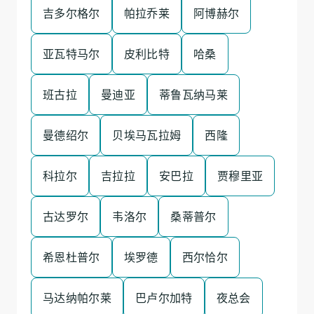
吉多尔格尔
帕拉乔莱
阿博赫尔
亚瓦特马尔
皮利比特
哈桑
班古拉
曼迪亚
蒂鲁瓦纳马莱
曼德绍尔
贝埃马瓦拉姆
西隆
科拉尔
吉拉拉
安巴拉
贾穆里亚
古达罗尔
韦洛尔
桑蒂普尔
希恩杜普尔
埃罗德
西尔恰尔
马达纳帕尔莱
巴卢尔加特
夜总会