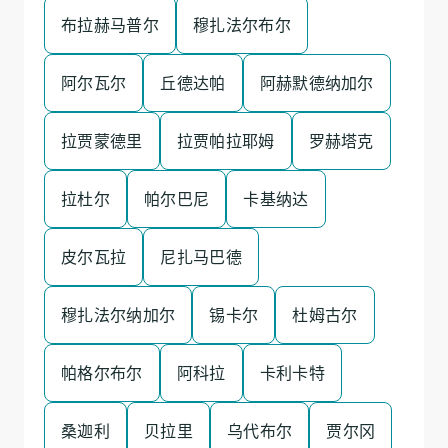
布拉赫马普尔
穆扎法尔布尔
阿尔瓦尔
丘德达帕
阿赫默德纳加尔
拉贾蒙德里
拉贾帕拉耶姆
罗赫塔克
拉杜尔
帕尔巴尼
卡基纳达
皮尔瓦拉
尼扎马巴德
穆扎法尔纳加尔
锡卡尔
杜姆古尔
帕格尔布尔
阿科拉
卡利卡特
桑迦利
贝拉里
乌代布尔
贾尔冈