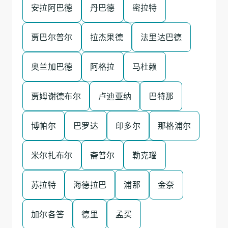
安拉阿巴德
丹巴德
密拉特
贾巴尔普尔
拉杰果德
法里达巴德
奥兰加巴德
阿格拉
马杜赖
贾姆谢德布尔
卢迪亚纳
巴特那
博帕尔
巴罗达
印多尔
那格浦尔
米尔扎布尔
斋普尔
勒克瑙
苏拉特
海德拉巴
浦那
金奈
加尔各答
德里
孟买