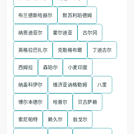
布兰德斯哈赫尔
默苏利珀德姆
纳恩迪亚尔
霍尔迪亚
古尔冈
英格拉巴扎尔
克勒格布爾
丁迪古尔
西姆拉
森珀尔
小麦印度
纳盖科伊尔
维济亚讷格勒姆
八里
博尔本德尔
哈普尔
贝古萨赖
索尼帕特
赖久尔
翁戈尔