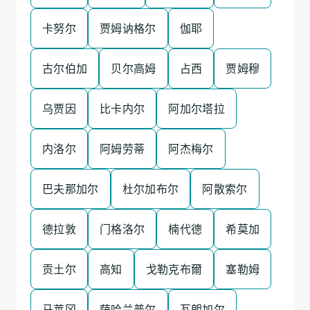
卡努尔
贾姆讷格尔
伽耶
古尔伯加
贝尔高姆
占西
贾姆穆
乌贾因
比卡内尔
阿加尔塔拉
内洛尔
阿姆劳蒂
阿杰梅尔
巴夫那加尔
杜尔加布尔
阿散索尔
德拉敦
门格洛尔
楠代德
希莫加
贡土尔
高知
戈勒克布爾
塞勒姆
马莱冈
萨哈兰普尔
瓦朗加尔