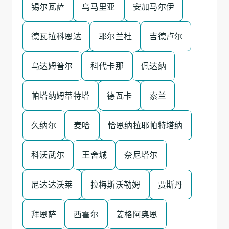
锡尔瓦萨
乌马里亚
安加马尔伊
德瓦拉科恩达
耶尔兰杜
吉德卢尔
乌达姆普尔
科代卡那
佩达纳
帕塔纳姆蒂特塔
德瓦卡
索兰
久纳尔
麦哈
恰恩纳拉耶帕特塔纳
科沃武尔
王舍城
奈尼塔尔
尼达达沃莱
拉梅斯沃勒姆
贾斯丹
拜恩萨
西霍尔
姜格阿奥恩