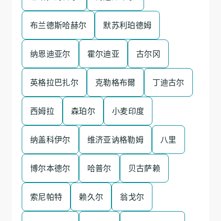
布兰德斯哈赫尔
默苏利珀德姆
纳恩迪亚尔
霍尔迪亚
古尔冈
英格拉巴扎尔
克勒格布爾
丁迪古尔
西姆拉
森珀尔
小麦印度
纳盖科伊尔
维济亚讷格勒姆
八里
博尔本德尔
哈普尔
贝古萨赖
索尼帕特
赖久尔
翁戈尔