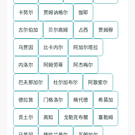
卡努尔
贾姆讷格尔
伽耶
古尔伯加
贝尔高姆
占西
贾姆穆
乌贾因
比卡内尔
阿加尔塔拉
内洛尔
阿姆劳蒂
阿杰梅尔
巴夫那加尔
杜尔加布尔
阿散索尔
德拉敦
门格洛尔
楠代德
希莫加
贡土尔
高知
戈勒克布爾
塞勒姆
马莱冈
萨哈兰普尔
瓦朗加尔