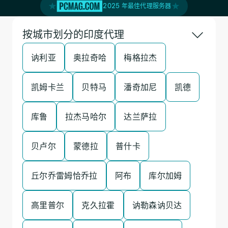
2025 年最佳代理服务器
按城市划分的印度代理
讷利亚
奥拉奇哈
梅格拉杰
凯姆卡兰
贝特马
潘奇加尼
凯德
库鲁
拉杰马哈尔
达兰萨拉
贝卢尔
蒙德拉
普什卡
丘尔乔雷姆恰乔拉
阿布
库尔加姆
高里普尔
克久拉霍
讷勒森讷贝达