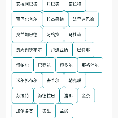
安拉阿巴德
丹巴德
密拉特
贾巴尔普尔
拉杰果德
法里达巴德
奥兰加巴德
阿格拉
马杜赖
贾姆谢德布尔
卢迪亚纳
巴特那
博帕尔
巴罗达
印多尔
那格浦尔
米尔扎布尔
斋普尔
勒克瑙
苏拉特
海德拉巴
浦那
金奈
加尔各答
德里
孟买