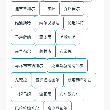
迪布鲁加尔
西尔萨
乔恩普尔
维迪斯哈
纳尔戈恩达
帕坦科特
马赫萨纳
亚多尼
萨哈尔萨
赫里布尔
赖甘杰
布道恩
马赫布布纳加尔
克里斯赫纳纳加尔
戈德拉
普罗德达图尔
法塔赫布尔西
卡姆马姆
波瓦尼
布尔汉布尔
巴哈拉姆普尔
梅迪尼布尔