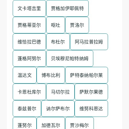
文卡塔吉里
贾格加伊耶佩特
贾格蒂亚尔
呕吐
贾洛尔
维恰拉巴德
布杜尔
阿马拉普拉姆
蓬格阿努尔
贝埃穆尼帕特纳姆
温达文
博布比利
萨特泰纳帕尔莱
卡恩杜库尔
马切尔拉
萨默尔果德
泰兹普尔
讷尔萨布尔
维努科恩达
蓬努尔
加德瓦尔
贾沙梅尔