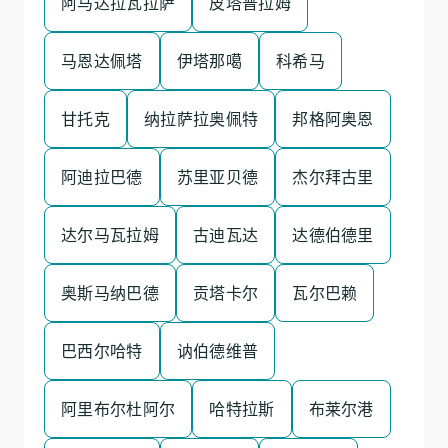
阿马达拉瓦拉萨
皮塔普拉姆
马恩达佩塔
伊塔那噶
科希马
甘托克
纳拉萨拉奥佩特
邦格阿奥恩
阿迪拉巴德
苏里亚贝德
杰尔拜古里
达尔马瓦拉姆
古迪瓦达
达德伯德里
奥斯马纳巴德
贡塔卡尔
瓦尔巴赖
巴西尔哈特
讷伯德维普
阿里布尔杜阿尔
哈特拉斯
布莱尔港