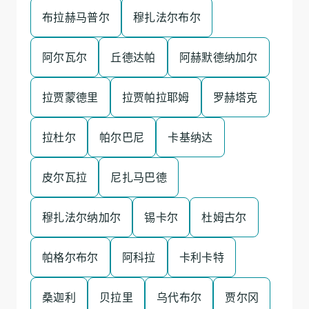
布拉赫马普尔
穆扎法尔布尔
阿尔瓦尔
丘德达帕
阿赫默德纳加尔
拉贾蒙德里
拉贾帕拉耶姆
罗赫塔克
拉杜尔
帕尔巴尼
卡基纳达
皮尔瓦拉
尼扎马巴德
穆扎法尔纳加尔
锡卡尔
杜姆古尔
帕格尔布尔
阿科拉
卡利卡特
桑迦利
贝拉里
乌代布尔
贾尔冈