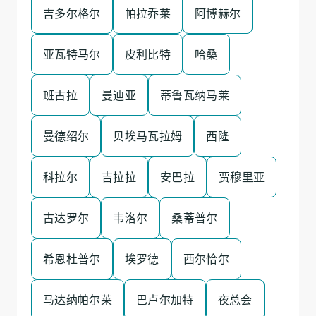
吉多尔格尔
帕拉乔莱
阿博赫尔
亚瓦特马尔
皮利比特
哈桑
班古拉
曼迪亚
蒂鲁瓦纳马莱
曼德绍尔
贝埃马瓦拉姆
西隆
科拉尔
吉拉拉
安巴拉
贾穆里亚
古达罗尔
韦洛尔
桑蒂普尔
希恩杜普尔
埃罗德
西尔恰尔
马达纳帕尔莱
巴卢尔加特
夜总会