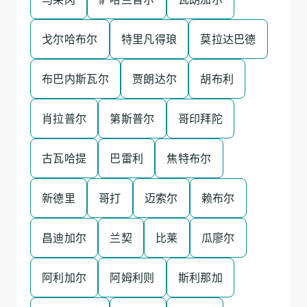
戈尔哈布尔
特里凡得琅
莫拉达巴德
布巴内斯瓦尔
贾朗达尔
胡布利
肖拉普尔
第斯普尔
哥印拜陀
古瓦哈提
巴雷利
焦特布尔
新德里
哥打
迈索尔
赖布尔
昌迪加尔
兰契
比莱
瓜廖尔
阿利加尔
阿姆利则
斯利那加