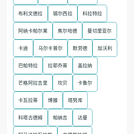
布利文德拉
锡尔西拉
科拉特拉
阿纳卡帕尔莱
焦尔哈德
曼切里亚尔
卡迪
马尔卡普尔
默劳德
加沃利
巴帕特拉
拉耶乔蒂
盖拉纳
芒格阿拉吉里
坎贝
卡鲁尔
卡瓦拉蒂
博滕
塔努库
科塔古德姆
帕纳吉
达曼