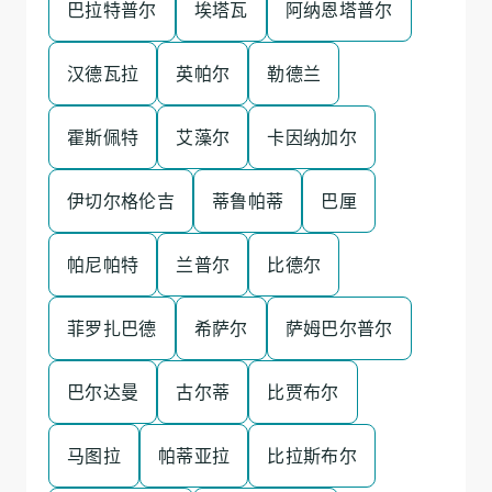
巴拉特普尔
埃塔瓦
阿纳恩塔普尔
汉德瓦拉
英帕尔
勒德兰
霍斯佩特
艾藻尔
卡因纳加尔
伊切尔格伦吉
蒂鲁帕蒂
巴厘
帕尼帕特
兰普尔
比德尔
菲罗扎巴德
希萨尔
萨姆巴尔普尔
巴尔达曼
古尔蒂
比贾布尔
马图拉
帕蒂亚拉
比拉斯布尔