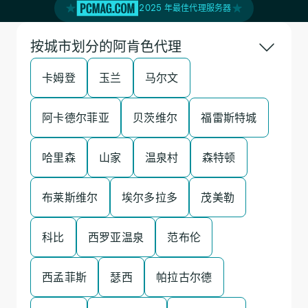
2025 年最佳代理服务器
按城市划分的阿肯色代理
卡姆登
玉兰
马尔文
阿卡德尔菲亚
贝茨维尔
福雷斯特城
哈里森
山家
温泉村
森特顿
布莱斯维尔
埃尔多拉多
茂美勒
科比
西罗亚温泉
范布伦
西孟菲斯
瑟西
帕拉古尔德