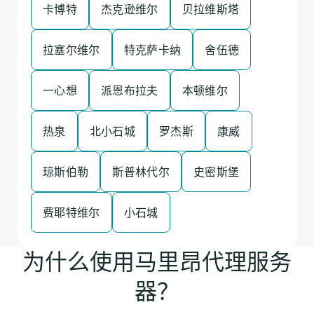
卡博特
杰克逊维尔
贝拉维斯塔
拉塞尔维尔
特克萨卡纳
舍伍德
一心想
派恩布拉夫
本顿维尔
热泉
北小石城
罗杰斯
康威
琼斯伯勒
斯普林代尔
史密斯堡
费耶特维尔
小石城
为什么使用马里昂代理服务
器？