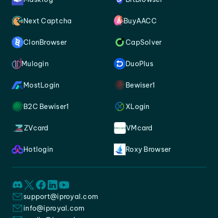
Next Captcha
BuyAACC
ClonBrowser
CapSolver
Mulogin
DuoPlus
MostLogin
Bewiser1
B2C Bewiser1
XLogin
ZVcard
VMcard
Hotlogin
Roxy Browser
support@iproyal.com
info@iproyal.com