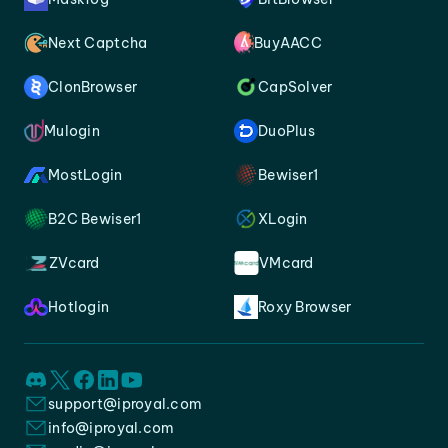
Next Captcha
BuyAACC
ClonBrowser
CapSolver
Mulogin
DuoPlus
MostLogin
Bewiser1
B2C Bewiser1
XLogin
ZVcard
VMcard
Hotlogin
Roxy Browser
support@iproyal.com
info@iproyal.com