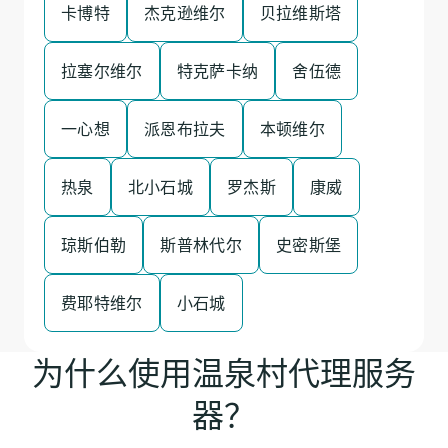
卡博特
杰克逊维尔
贝拉维斯塔
拉塞尔维尔
特克萨卡纳
舍伍德
一心想
派恩布拉夫
本顿维尔
热泉
北小石城
罗杰斯
康威
琼斯伯勒
斯普林代尔
史密斯堡
费耶特维尔
小石城
为什么使用温泉村代理服务
器？