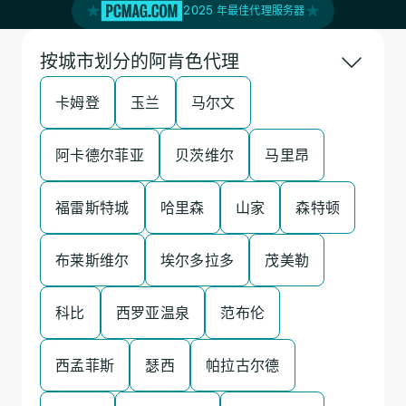
2025 年最佳代理服务器
按城市划分的阿肯色代理
卡姆登
玉兰
马尔文
阿卡德尔菲亚
贝茨维尔
马里昂
福雷斯特城
哈里森
山家
森特顿
布莱斯维尔
埃尔多拉多
茂美勒
科比
西罗亚温泉
范布伦
西孟菲斯
瑟西
帕拉古尔德