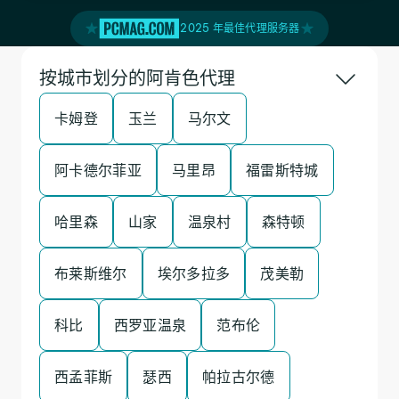
2025 年最佳代理服务器
按城市划分的阿肯色代理
卡姆登
玉兰
马尔文
阿卡德尔菲亚
马里昂
福雷斯特城
哈里森
山家
温泉村
森特顿
布莱斯维尔
埃尔多拉多
茂美勒
科比
西罗亚温泉
范布伦
西孟菲斯
瑟西
帕拉古尔德