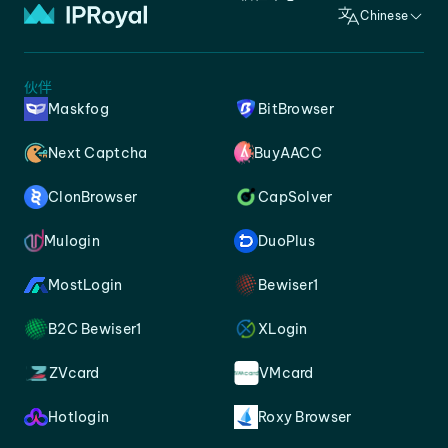
Chinese
伙伴
Maskfog
BitBrowser
Next Captcha
BuyAACC
ClonBrowser
CapSolver
Mulogin
DuoPlus
MostLogin
Bewiser1
B2C Bewiser1
XLogin
ZVcard
VMcard
Hotlogin
Roxy Browser