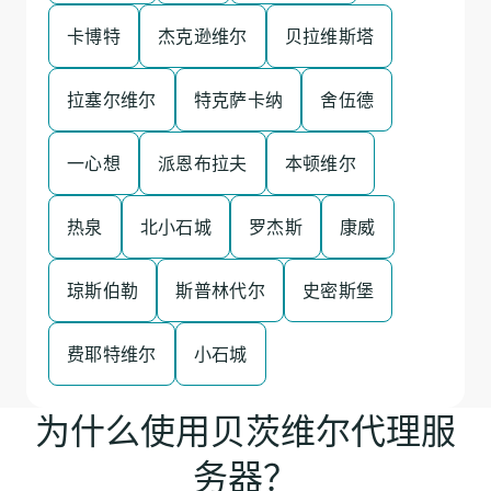
卡博特
杰克逊维尔
贝拉维斯塔
拉塞尔维尔
特克萨卡纳
舍伍德
一心想
派恩布拉夫
本顿维尔
热泉
北小石城
罗杰斯
康威
琼斯伯勒
斯普林代尔
史密斯堡
费耶特维尔
小石城
为什么使用贝茨维尔代理服
务器？