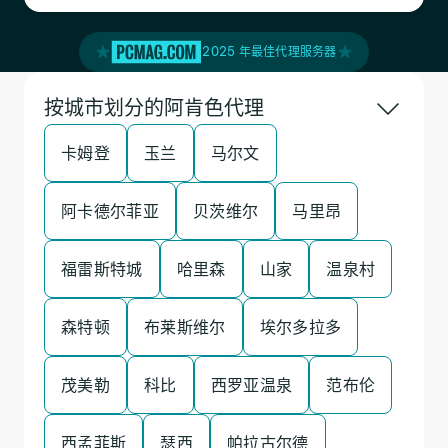
2025 年最佳代理服务器
按城市划分的阿肯色代理
卡姆登
玉兰
马尔文
阿卡德尔菲亚
贝茨维尔
马里昂
福雷斯特城
哈里森
山家
温泉村
森特顿
布莱斯维尔
埃尔多拉多
茂美勒
科比
西罗亚温泉
范布伦
西孟菲斯
瑟西
帕拉古尔德