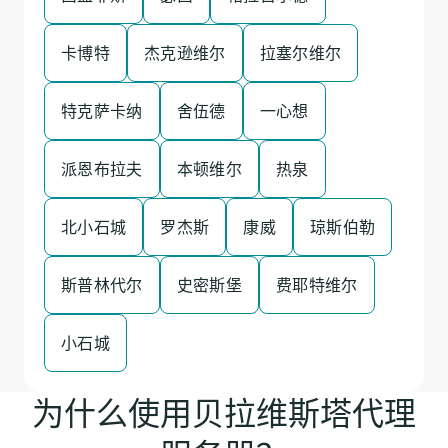
卡博特
杰克逊维尔
拉塞尔维尔
特克萨卡纳
舍伍德
一心想
派恩布拉夫
本顿维尔
热泉
北小石城
罗杰斯
康威
琼斯伯勒
斯普林代尔
史密斯堡
费耶特维尔
小石城
为什么使用贝拉维斯塔代理