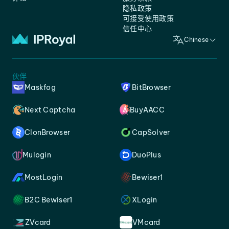
隐私政策
可接受使用政策
信任中心
Chinese
伙伴
Maskfog
BitBrowser
Next Captcha
BuyAACC
ClonBrowser
CapSolver
Mulogin
DuoPlus
MostLogin
Bewiser1
B2C Bewiser1
XLogin
ZVcard
VMcard