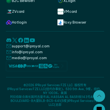
B2C Bewiser1
XLogin
ZVcard
VMcard
Hotlogin
Roxy Browser
support@iproyal.com
info@iproyal.com
media@iproyal.com
©2026 IPRoyal Services FZE LLC. 版权所有
IPRoyal Services FZE LLC(纽约办事处)，530 5th Ave, 9楼，纽约，
NY 10036，美国
阿拉伯联合酋长国阿吉曼市AL HASSAN AL BASRI街143号AMC -
BOULEVARD-B大厦BLB-BC5-641(5楼)IPRoyal Services FZE
LLC(总部