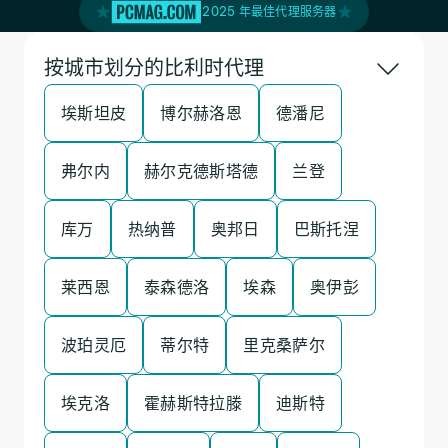
2025 年最佳代理服务器
按城市划分的比利时代理
埃斯坦皮
博尔赫洛恩
德潘尼
弗尔内
赫尔克德斯塔德
兰登
库万
热纳普
奥邦日
巴斯托涅
莱西恩
泰森德洛
埃森
奥伊彭
波珀灵厄
蒂尔特
里克桑萨尔
埃克洛
霍赫斯特拉滕
迪斯特