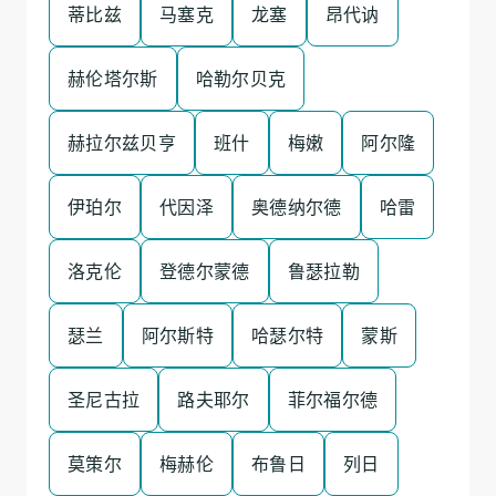
蒂比兹
马塞克
龙塞
昂代讷
赫伦塔尔斯
哈勒尔贝克
赫拉尔兹贝亨
班什
梅嫩
阿尔隆
伊珀尔
代因泽
奥德纳尔德
哈雷
洛克伦
登德尔蒙德
鲁瑟拉勒
瑟兰
阿尔斯特
哈瑟尔特
蒙斯
圣尼古拉
路夫耶尔
菲尔福尔德
莫策尔
梅赫伦
布鲁日
列日