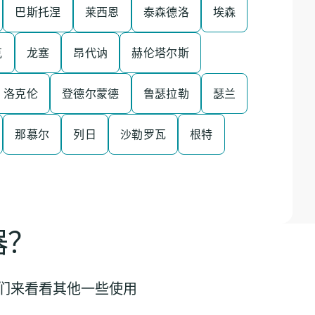
巴斯托涅
莱西恩
泰森德洛
埃森
克
龙塞
昂代讷
赫伦塔尔斯
洛克伦
登德尔蒙德
鲁瑟拉勒
瑟兰
那慕尔
列日
沙勒罗瓦
根特
器？
我们来看看其他一些使用