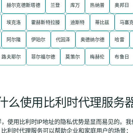
赫尔克德斯塔德
兰登
库万
热纳普
奥邦日
埃克洛
霍赫斯特拉滕
迪斯特
蒂比兹
马塞
阿尔隆
伊珀尔
代因泽
奥德纳尔德
哈雷
路夫耶尔
菲尔福尔德
莫策尔
梅赫伦
布鲁日
什么使用比利时代理服务
，使用比利时IP地址的隐私优势是显而易见的。
比利时代理服务可以帮助企业和家庭用户的场景：