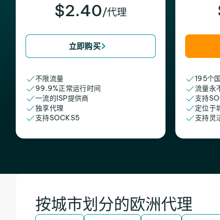
$2.40
/代理
立即购买
不限流量
195个
99.9%正常运行时间
流量永
一流的ISP提供商
支持SO
独享代理
定位于
支持SOCKS5
支持灵
按城市划分的欧洲代理