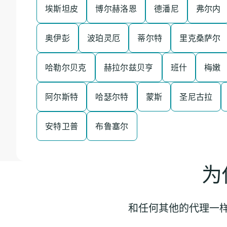
埃斯坦皮
博尔赫洛恩
德潘尼
弗尔内
奥伊彭
波珀灵厄
蒂尔特
里克桑萨尔
哈勒尔贝克
赫拉尔兹贝亨
班什
梅嫩
阿尔斯特
哈瑟尔特
蒙斯
圣尼古拉
安特卫普
布鲁塞尔
为
和任何其他的代理一样