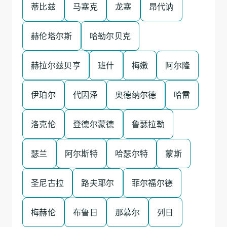
蒂比兹
马塞克
龙塞
昂代讷
赫伦塔尔斯
哈勒尔贝克
赫拉尔兹贝亨
班什
梅嫩
阿尔隆
伊珀尔
代因泽
奥德纳尔德
哈雷
洛克伦
登德尔蒙德
鲁瑟拉勒
瑟兰
阿尔斯特
哈瑟尔特
蒙斯
圣尼古拉
路夫耶尔
菲尔福尔德
梅赫伦
布鲁日
那慕尔
列日