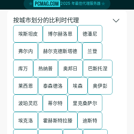
2025 年最佳代理服务器
按城市划分的比利时代理
埃斯坦皮
博尔赫洛恩
德潘尼
弗尔内
赫尔克德斯塔德
兰登
库万
热纳普
奥邦日
巴斯托涅
莱西恩
泰森德洛
埃森
奥伊彭
波珀灵厄
蒂尔特
里克桑萨尔
埃克洛
霍赫斯特拉滕
迪斯特