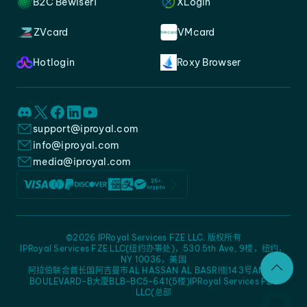
B2C Bewiser1
XLogin
ZVcard
VMcard
Hotlogin
Roxy Browser
support@iproyal.com
info@iproyal.com
media@iproyal.com
©2026 IPRoyal Services FZE LLC. 版权所有
IPRoyal Services FZE LLC(纽约办事处)，530 5th Ave, 9楼，纽约，
NY 10036，美国
阿拉伯联合酋长国阿吉曼市AL HASSAN AL BASRI街143号AMC -
BOULEVARD-B大厦BLB-BC5-641(5楼)IPRoyal Services FZE
LLC(总部