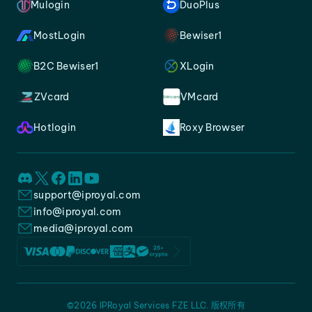
Mulogin
DuoPlus
MostLogin
Bewiser1
B2C Bewiser1
XLogin
ZVcard
VMcard
Hotlogin
Roxy Browser
support@iproyal.com
info@iproyal.com
media@iproyal.com
©2026 IPRoyal Services FZE LLC. 版权所有