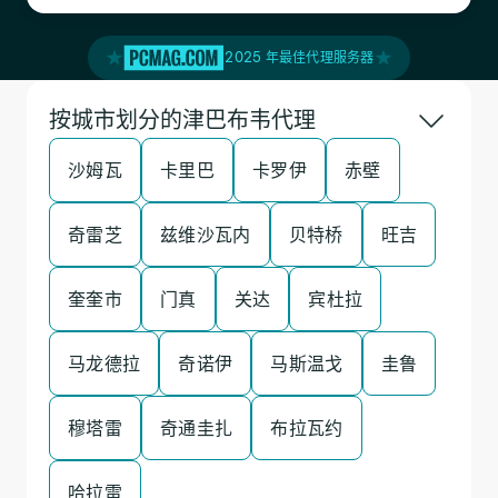
2025 年最佳代理服务器
按城市划分的津巴布韦代理
沙姆瓦
卡里巴
卡罗伊
赤壁
奇雷芝
兹维沙瓦内
贝特桥
旺吉
奎奎市
门真
关达
宾杜拉
马龙德拉
奇诺伊
马斯温戈
圭鲁
穆塔雷
奇通圭扎
布拉瓦约
哈拉雷