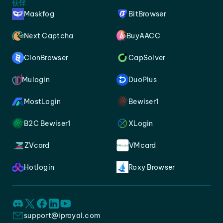
伙伴
Maskfog
BitBrowser
Next Captcha
BuyAACC
ClonBrowser
CapSolver
Mulogin
DuoPlus
MostLogin
Bewiser1
B2C Bewiser1
XLogin
ZVcard
VMcard
Hotlogin
Roxy Browser
support@iproyal.com