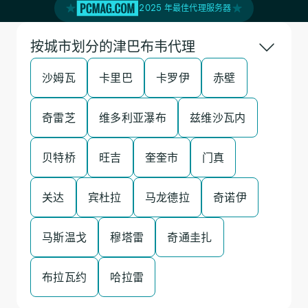
2025 年最佳代理服务器
按城市划分的津巴布韦代理
沙姆瓦
卡里巴
卡罗伊
赤壁
奇雷芝
维多利亚瀑布
兹维沙瓦内
贝特桥
旺吉
奎奎市
门真
关达
宾杜拉
马龙德拉
奇诺伊
马斯温戈
穆塔雷
奇通圭扎
布拉瓦约
哈拉雷