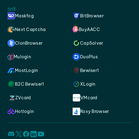
伙伴
Maskfog
BitBrowser
Next Captcha
BuyAACC
ClonBrowser
CapSolver
Mulogin
DuoPlus
MostLogin
Bewiser1
B2C Bewiser1
XLogin
ZVcard
VMcard
Hotlogin
Roxy Browser