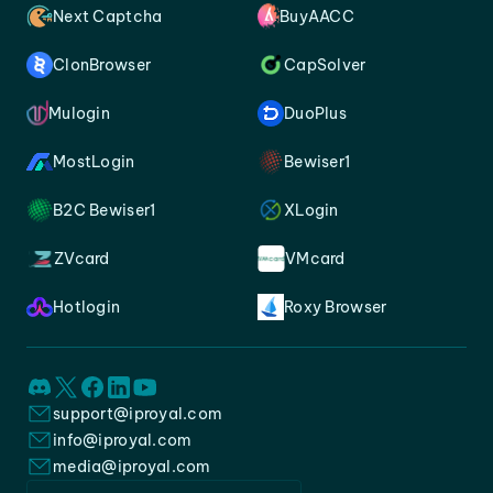
Next Captcha
BuyAACC
ClonBrowser
CapSolver
Mulogin
DuoPlus
MostLogin
Bewiser1
B2C Bewiser1
XLogin
ZVcard
VMcard
Hotlogin
Roxy Browser
support@iproyal.com
info@iproyal.com
media@iproyal.com