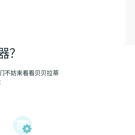
器？
我们不妨来看看贝贝拉蒂
：