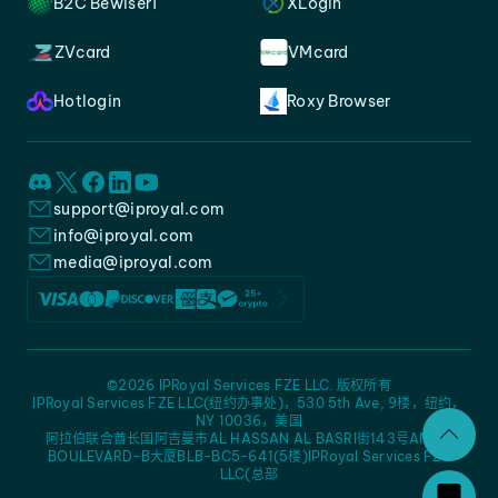
B2C Bewiser1
XLogin
ZVcard
VMcard
Hotlogin
Roxy Browser
support@iproyal.com
info@iproyal.com
media@iproyal.com
©2026 IPRoyal Services FZE LLC. 版权所有
IPRoyal Services FZE LLC(纽约办事处)，530 5th Ave, 9楼，纽约，
NY 10036，美国
阿拉伯联合酋长国阿吉曼市AL HASSAN AL BASRI街143号AMC -
BOULEVARD-B大厦BLB-BC5-641(5楼)IPRoyal Services FZE
LLC(总部