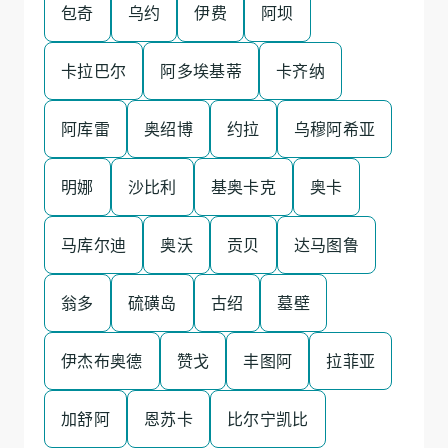
包奇
乌约
伊费
阿坝
卡拉巴尔
阿多埃基蒂
卡齐纳
阿库雷
奥绍博
约拉
乌穆阿希亚
明娜
沙比利
基奥卡克
奥卡
马库尔迪
奥沃
贡贝
达马图鲁
翁多
硫磺岛
古绍
墓壁
伊杰布奥德
赞戈
丰图阿
拉菲亚
加舒阿
恩苏卡
比尔宁凯比