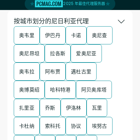
2025 年最佳代理服务器
按城市划分的尼日利亚代理
奥韦里
伊巴丹
卡诺
奥尼查
奥尼昂坦
拉各斯
爱奥尼亚
奥韦拉
阿布贾
邁杜古里
奥博莫绍
哈科特港
阿贝奥库塔
扎里亚
乔斯
伊洛林
瓦里
卡杜纳
索科托
协议
埃努古