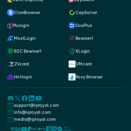
ClonBrowser
CapSolver
Mulogin
DuoPlus
MostLogin
Bewiser1
B2C Bewiser1
XLogin
ZVcard
VMcard
Hotlogin
Roxy Browser
support@iproyal.com
info@iproyal.com
media@iproyal.com