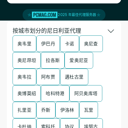
2025 年最佳代理服务器
按城市划分的尼日利亚代理
奥韦里
伊巴丹
卡诺
奥尼查
奥尼昂坦
拉各斯
爱奥尼亚
奥韦拉
阿布贾
邁杜古里
奥博莫绍
哈科特港
阿贝奥库塔
扎里亚
乔斯
伊洛林
瓦里
卡杜纳
索科托
协议
埃努古