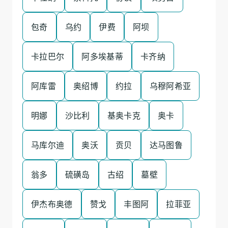
包奇
乌约
伊费
阿坝
卡拉巴尔
阿多埃基蒂
卡齐纳
阿库雷
奥绍博
约拉
乌穆阿希亚
明娜
沙比利
基奥卡克
奥卡
马库尔迪
奥沃
贡贝
达马图鲁
翁多
硫磺岛
古绍
墓壁
伊杰布奥德
赞戈
丰图阿
拉菲亚