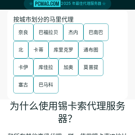
2025 年最佳代理服务器
按城市划分的马里代理
奈良
巴福拉贝
杰内
巴南巴
北
卡蒂
库里克罗
通布图
卡伊
库佳拉
加奥
莫普提
塞古
巴马科
为什么使用锡卡索代理服务
器？