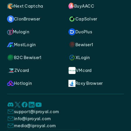
Next Captcha
BuyAACC
ClonBrowser
CapSolver
Mulogin
DuoPlus
MostLogin
Bewiser1
B2C Bewiser1
XLogin
ZVcard
VMcard
Hotlogin
Roxy Browser
support@iproyal.com
info@iproyal.com
media@iproyal.com