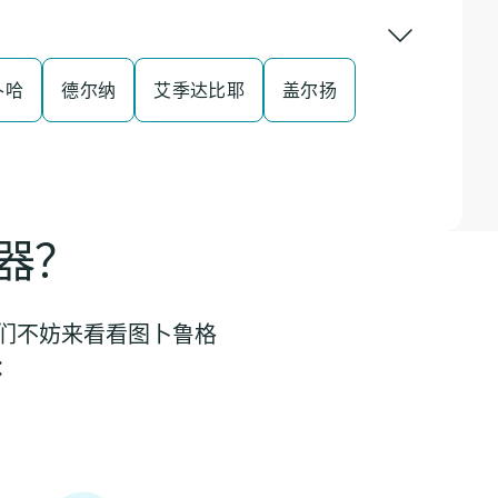
卜哈
德尔纳
艾季达比耶
盖尔扬
器？
我们不妨来看看图卜鲁格
：