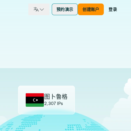
预约演示
创建账户
登录
图卜鲁格
2,307 IPs