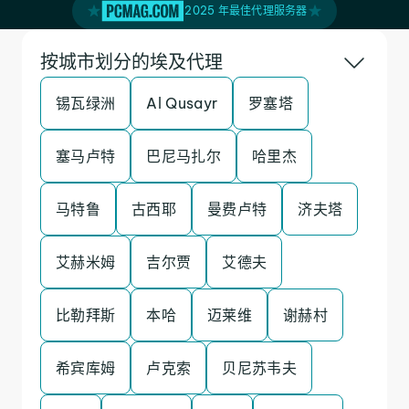
2025 年最佳代理服务器
按城市划分的埃及代理
锡瓦绿洲
Al Qusayr
罗塞塔
塞马卢特
巴尼马扎尔
哈里杰
马特鲁
古西耶
曼费卢特
济夫塔
艾赫米姆
吉尔贾
艾德夫
比勒拜斯
本哈
迈莱维
谢赫村
希宾库姆
卢克索
贝尼苏韦夫