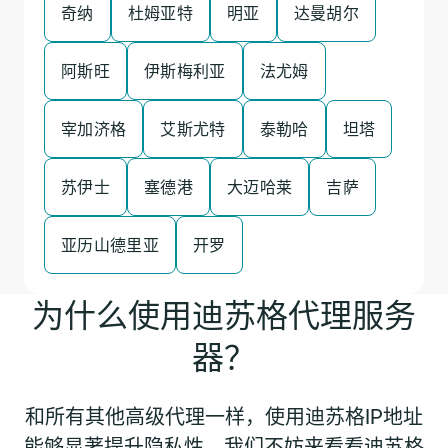
奇纳
杜姆亚特
明亚
达曼胡尔
阿斯旺
伊斯梅利亚
法尤姆
宰加济格
艾斯尤特
泰勒哈
坦塔
苏伊士
塞德港
大迈哈莱
吉萨
亚历山德里亚
开罗
为什么使用迪苏格代理服务
器？
和所有其他高级代理一样，使用迪苏格IP地址
能够显著提升隐私性。我们不妨来看看迪苏格