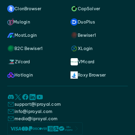
ClonBrowser
CapSolver
Mulogin
DuoPlus
MostLogin
Bewiser1
B2C Bewiser1
XLogin
ZVcard
VMcard
Hotlogin
Roxy Browser
support@iproyal.com
info@iproyal.com
media@iproyal.com