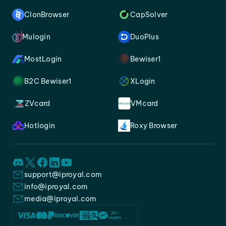
ClonBrowser
CapSolver
Mulogin
DuoPlus
MostLogin
Bewiser1
B2C Bewiser1
XLogin
ZVcard
VMcard
Hotlogin
Roxy Browser
support@iproyal.com
info@iproyal.com
media@iproyal.com