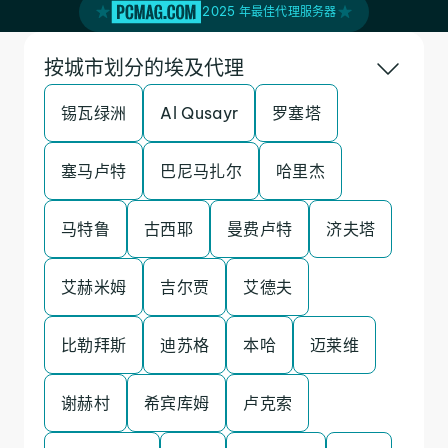
2025 年最佳代理服务器
按城市划分的埃及代理
锡瓦绿洲
Al Qusayr
罗塞塔
塞马卢特
巴尼马扎尔
哈里杰
马特鲁
古西耶
曼费卢特
济夫塔
艾赫米姆
吉尔贾
艾德夫
比勒拜斯
迪苏格
本哈
迈莱维
谢赫村
希宾库姆
卢克索