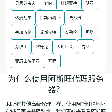
贝尼苏韦夫
奇纳
杜姆亚特
明亚
达曼胡尔
伊斯梅利亚
法尤姆
宰加济格
艾斯尤特
泰勒哈
坦塔
苏伊士
塞德港
大迈哈莱
吉萨
亚历山德里亚
开罗
为什么使用阿斯旺代理服务
器？
和所有其他高级代理一样，使用阿斯旺IP地址
能够显著提升隐私性。我们不妨来看看阿斯旺