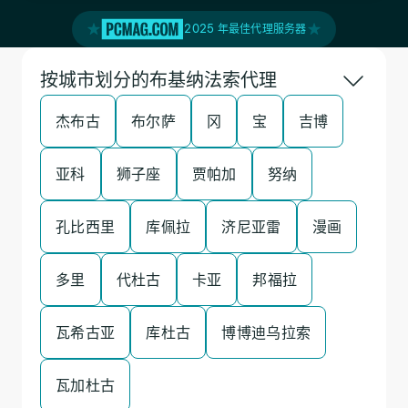
2025 年最佳代理服务器
按城市划分的布基纳法索代理
杰布古
布尔萨
冈
宝
吉博
亚科
狮子座
贾帕加
努纳
孔比西里
库佩拉
济尼亚雷
漫画
多里
代杜古
卡亚
邦福拉
瓦希古亚
库杜古
博博迪乌拉索
瓦加杜古