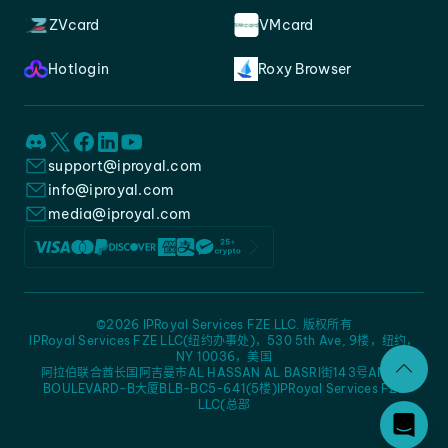
ZVcard
VMcard
Hotlogin
Roxy Browser
support@iproyal.com
info@iproyal.com
media@iproyal.com
©2026 IPRoyal Services FZE LLC. 版权所有
IPRoyal Services FZE LLC(纽约办事处)，530 5th Ave, 9楼，纽约，
NY 10036，美国
阿拉伯联合酋长国阿吉曼市AL HASSAN AL BASRI街143号AMC -
BOULEVARD-B大厦BLB-BC5-641(5楼)IPRoyal Services FZE
LLC(总部