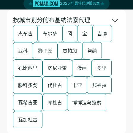
2025 年最佳代理服务器
按城市划分的布基纳法索代理
杰布古
布尔萨
冈
宝
吉博
亚科
狮子座
贾帕加
努纳
孔比西里
济尼亚雷
漫画
多里
滕科多戈
代杜古
卡亚
邦福拉
瓦希古亚
库杜古
博博迪乌拉索
瓦加杜古