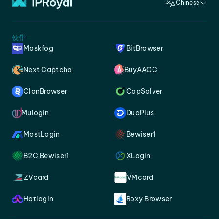
Chinese
伙伴
Maskfog
BitBrowser
Next Captcha
BuyAACC
ClonBrowser
CapSolver
Mulogin
DuoPlus
MostLogin
Bewiser1
B2C Bewiser1
XLogin
ZVcard
VMcard
Hotlogin
Roxy Browser