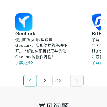
GeeLark
BitBr
使用IPRoyal代理设置
了解IP
GeeLark，实现便捷的移动多
与面向
开。了解如何配置代理并优化
器Bitb
GeeLark的操作流程！
冲浪体
了解更多
了解更
of 2
常见问题