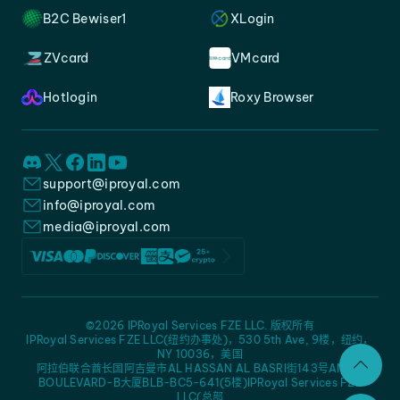
B2C Bewiser1
XLogin
ZVcard
VMcard
Hotlogin
Roxy Browser
support@iproyal.com
info@iproyal.com
media@iproyal.com
©2026 IPRoyal Services FZE LLC. 版权所有
IPRoyal Services FZE LLC(纽约办事处)，530 5th Ave, 9楼，纽约，
NY 10036，美国
阿拉伯联合酋长国阿吉曼市AL HASSAN AL BASRI街143号AMC -
BOULEVARD-B大厦BLB-BC5-641(5楼)IPRoyal Services FZE
LLC(总部