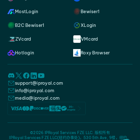
MostLogin
Bewiser1
B2C Bewiser1
XLogin
ZVcard
VMcard
Hotlogin
Roxy Browser
support@iproyal.com
info@iproyal.com
media@iproyal.com
©2026 IPRoyal Services FZE LLC. 版权所有
IPRoyal Services FZE LLC(纽约办事处)，530 5th Ave, 9楼，纽约，