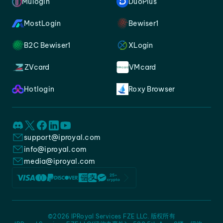
Mulogin
DuoPlus
MostLogin
Bewiser1
B2C Bewiser1
XLogin
ZVcard
VMcard
Hotlogin
Roxy Browser
support@iproyal.com
info@iproyal.com
media@iproyal.com
©2026 IPRoyal Services FZE LLC. 版权所有