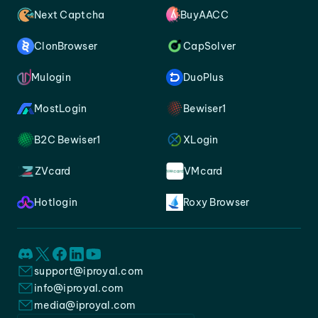
Next Captcha
BuyAACC
ClonBrowser
CapSolver
Mulogin
DuoPlus
MostLogin
Bewiser1
B2C Bewiser1
XLogin
ZVcard
VMcard
Hotlogin
Roxy Browser
support@iproyal.com
info@iproyal.com
media@iproyal.com