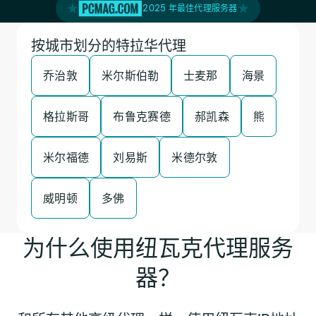
2025 年最佳代理服务器
按城市划分的特拉华代理
乔治敦
米尔斯伯勒
士麦那
海景
格拉斯哥
布鲁克赛德
郝凯森
熊
米尔福德
刘易斯
米德尔敦
威明顿
多佛
为什么使用纽瓦克代理服务
器？